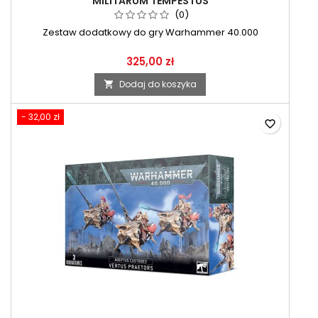
MILITARUM TEMPESTUS
(0)
Zestaw dodatkowy do gry Warhammer 40.000
325,00 zł
Dodaj do koszyka

- 32,00 zł
favorite_border