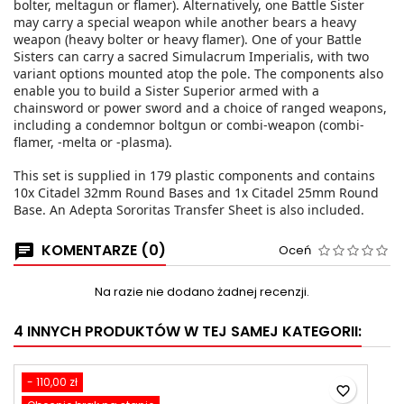
bolter, meltagun or flamer). Alternatively, one Battle Sister
may carry a special weapon while another bears a heavy
weapon (heavy bolter or heavy flamer). One of your Battle
Sisters can carry a sacred Simulacrum Imperialis, with two
variant options mounted atop the pole. The components also
enable you to build a Sister Superior armed with a
chainsword or power sword and a choice of ranged weapons,
including a condemnor boltgun or combi-weapon (combi-
flamer, -melta or -plasma).
This set is supplied in 179 plastic components and contains
10x Citadel 32mm Round Bases and 1x Citadel 25mm Round
Base. An Adepta Sororitas Transfer Sheet is also included.
KOMENTARZE (0)
Oceń
Na razie nie dodano żadnej recenzji.
4 INNYCH PRODUKTÓW W TEJ SAMEJ KATEGORII:
- 110,00 zł
favorite_border