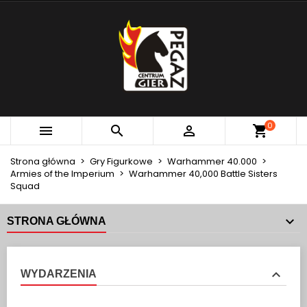
×
×
×
MOJE LISTY ŻYCZEŃ
UTWÓRZ LISTĘ ŻYCZEŃ
ZALOGUJ SIĘ
add_circle_outline
Utwórz nową listę
MUSISZ BYĆ ZALOGOWANY BY ZAPISAĆ PRODUKTY
NAZWA LISTY ŻYCZEŃ
NA SWOJEJ LIŚCIE ŻYCZEŃ.
Anuluj
Zaloguj się
0



Anuluj
Utwórz listę życzeń
Strona główna
Gry Figurkowe
Warhammer 40.000
Armies of the Imperium
Warhammer 40,000 Battle Sisters
Squad
STRONA GŁÓWNA
WYDARZENIA