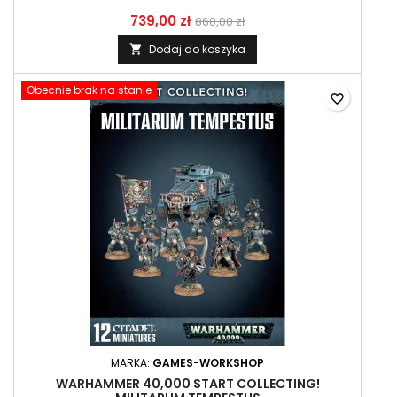
739,00 zł
860,00 zł
Dodaj do koszyka

Obecnie brak na stanie
favorite_border
MARKA:
GAMES-WORKSHOP
WARHAMMER 40,000 START COLLECTING!