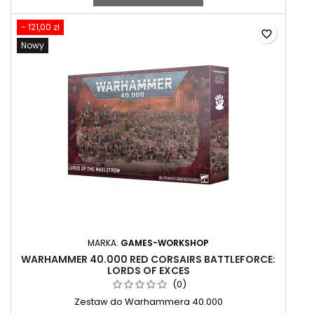
- 121,00 zł
favorite_border
Nowy
MARKA:
GAMES-WORKSHOP
WARHAMMER 40.000 RED CORSAIRS BATTLEFORCE:
LORDS OF EXCES
(0)
Zestaw do Warhammera 40.000