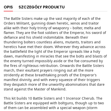
OPIS
SZCZEGÓŁY PRODUKTU
The Battle Sisters make up the vast majority of each of the
Orders Militant, gunning down heretic, xenos and traitor
alike with their holy trinity of weaponry – bolter, melta and
flamer. They are the foot soldiers of the Emperor, his sword of
defiance and his shield indomitable. Beneath their
thundering bolters countless aliens, mutants, traitors and
heretics have met their doom. Wherever they advance across
the battlefield the light of the Emperor spreads like a holy
dawn, manifesting in miracles that see the bolts and blasts of
the enemy turned impossibly aside or the foe consumed by
the fires of righteous retribution. Onwards the Battle Sisters
march, their exultant prayers ringing out all the more
stridently at these breathtaking proofs of the Emperor’s
manifest divinity, and with every squeeze of their triggers
they despatch more of the unworthy abominations that dare
stand against the Master of Mankind.
This kit builds 10 Battle Sisters and 1 Incensor Cherub. The
Battle Sisters are equipped with boltguns, though up to two
of them can be assembled with a special weapon (storm