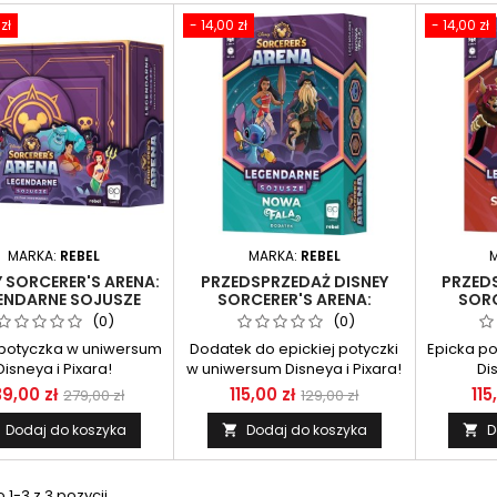
zł
- 14,00 zł
- 14,00 zł
MARKA:
REBEL
MARKA:
REBEL
Y SORCERER'S ARENA:
PRZEDSPRZEDAŻ DISNEY
PRZED
ENDARNE SOJUSZE
SORCERER'S ARENA:
SORC
LEGENDARNE SOJUSZE -
LEGEN
(0)
(0)
NOWA FALA
ST
 potyczka w uniwersum
Dodatek do epickiej potyczki
Epicka p
Disneya i Pixara!
w uniwersum Disneya i Pixara!
Di
9,00 zł
115,00 zł
115
279,00 zł
129,00 zł
Dodaj do koszyka
Dodaj do koszyka
D


1-3 z 3 pozycji