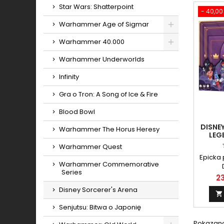
Star Wars: Shatterpoint
- 40,00 
Warhammer Age of Sigmar
Toggle
Warhammer 40.000
Toggle
Warhammer Underworlds
Infinity
Gra o Tron: A Song of Ice & Fire
Blood Bowl
DISNE
Warhammer The Horus Heresy
LEG
Warhammer Quest
Epicka
Warhammer Commemorative
Series
23
Disney Sorcerer's Arena

Senjutsu: Bitwa o Japonię
Pokazano 