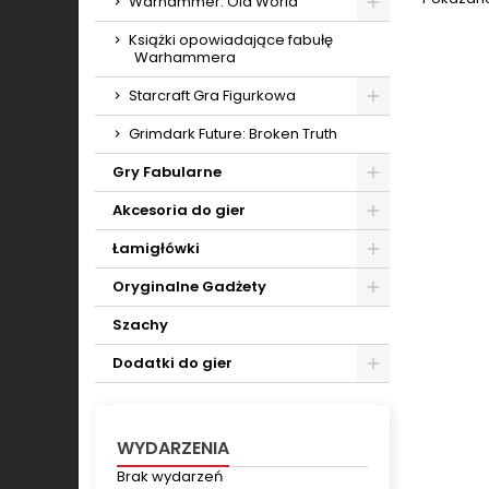
Warhammer: Old World
Toggle
Książki opowiadające fabułę
Warhammera
Starcraft Gra Figurkowa
Toggle
Grimdark Future: Broken Truth
Gry Fabularne
Toggle
Akcesoria do gier
Toggle
Łamigłówki
Toggle
Oryginalne Gadżety
Toggle
Szachy
Dodatki do gier
Toggle
WYDARZENIA
Brak wydarzeń