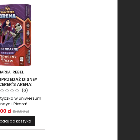
MARKA:
REBEL
SPRZEDAŻ DISNEY
ERER'S ARENA:
DARNE SOJUSZE -
(0)
RASZNY UBAW
otyczka w uniwersum
sneya i Pixara!
,00 zł
129,00 zł
odaj do koszyka