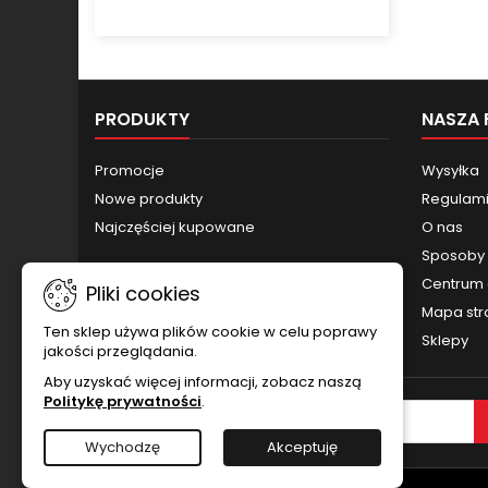
PRODUKTY
NASZA 
Promocje
Wysyłka
Nowe produkty
Regulamin
Najczęściej kupowane
O nas
Sposoby 
Centrum 
Pliki cookies
Mapa str
Ten sklep używa plików cookie w celu poprawy
Sklepy
jakości przeglądania.
Aby uzyskać więcej informacji, zobacz naszą
Politykę prywatności
.
NEWSLETTER
Wychodzę
Akceptuję