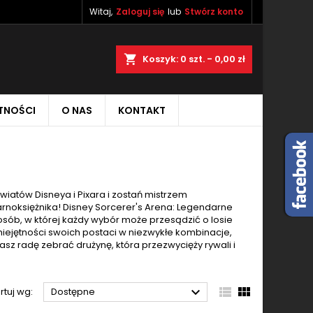
Witaj,
Zaloguj się
lub
Stwórz konto
×
×
×
×
aj
Koszyk
0
szt. -
0,00 zł
TNOŚCI
O NAS
KONTAKT
)
ę
ń
wiatów Disneya i Pixara i zostań mistrzem
noksiężnika! Disney Sorcerer's Arena: Legendarne
 osób, w której każdy wybór może przesądzić o losie
umiejętności swoich postaci w niezwykłe kombinacje,
asz radę zebrać drużynę, która przezwycięży rywali i



rtuj wg:
Dostępne