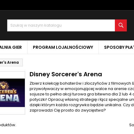
oje listy życzeń
(modalTitle))
twórz listę życzeń
aloguj się
Szuk
Utwórz nową listę
confirmMessage))
sisz być zalogowany by zapisać produkty na swojej liście życzeń.
zwa listy życzeń
LNIA GIER
PROGRAM LOJALNOŚCIOWY
SPOSOBY PŁA
((cancelText))
Anuluj
((modalDeleteText)
Zaloguj si
er's Arena
Anuluj
Utwórz listę życze
Disney Sorcerer's Arena
Zbierz kolekcję bohaterów i złoczyńców z filmowych ś
przywoływaczy w emocjonującej walce na arenie czar
sojusze to pełna akcji turowa gra bitewna dla 2 lub 4
potyczki! Opracuj własną strategię i łącz specjalne 
dzięki którym każda rozgrywka będzie unikalna. Czy d
zaprowadzi Cię prosto do zwycięstwa?
oduktów.
So