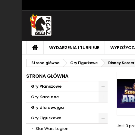
M
(
U
Z
add_circle_outline
((
Mu
Na
STRONA
WYDARZENIA I TURNIEJE
WYPOŻYCZA
GŁÓWNA
Strona główna
Gry Figurkowe
Disney Sorcer
STRONA GŁÓWNA
Gry Planszowe
Toggle
Gry Karciane
Toggle
Gry dla dwojga
Gry Figurkowe
Toggle
Jest 3 pr
Star Wars Legion