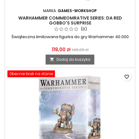
MARKA:
GAMES-WORKSHOP
WARHAMMER COMMEOMRATIVE SERIES: DA RED
GOBBO'S SURPRISE
(0)
Świąteczna limitowana figurka do gry Warhammer 40.000
119,00 zł
140,00 zł
Dodaj do koszyka

Obecnie brak na stanie
favorite_border