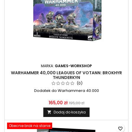
MARKA:
GAMES-WORKSHOP
WARHAMMER 40,000 LEAGUES OF VOTANN: BROKHYR
THUNDERKYN
(0)
Dodatek do Warhammera 40.000
165,00 zł
195,00 zł
Dodaj do koszyka

Obecnie brak na stanie
favorite_border