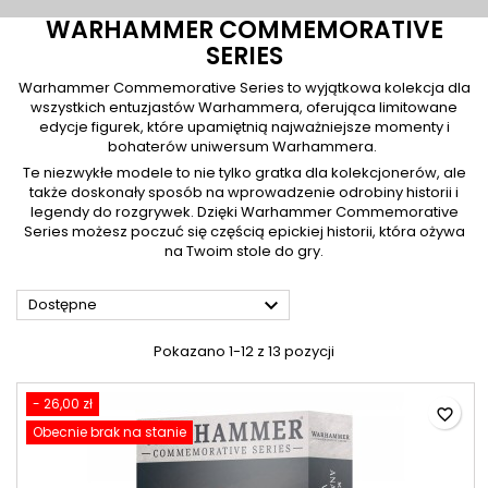
WARHAMMER COMMEMORATIVE
SERIES
Warhammer Commemorative Series to wyjątkowa kolekcja dla
wszystkich entuzjastów Warhammera, oferująca limitowane
edycje figurek, które upamiętnią najważniejsze momenty i
bohaterów uniwersum Warhammera.
Te niezwykłe modele to nie tylko gratka dla kolekcjonerów, ale
także doskonały sposób na wprowadzenie odrobiny historii i
legendy do rozgrywek. Dzięki Warhammer Commemorative
Series możesz poczuć się częścią epickiej historii, która ożywa
na Twoim stole do gry.

Dostępne
Pokazano 1-12 z 13 pozycji
- 26,00 zł
favorite_border
Obecnie brak na stanie