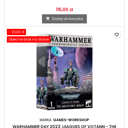
115,00 zł
Dodaj do koszyka

- 20,00 zł
favorite_border
Obecnie brak na stanie
MARKA:
GAMES-WORKSHOP
WARHAMMER DAY 2023: LEAGUES OF VOTANN - THE