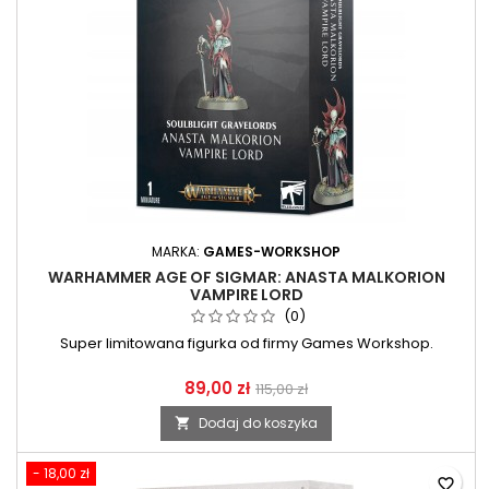
MARKA:
GAMES-WORKSHOP
WARHAMMER AGE OF SIGMAR: ANASTA MALKORION
VAMPIRE LORD
(0)
Super limitowana figurka od firmy Games Workshop.
89,00 zł
115,00 zł
Dodaj do koszyka

- 18,00 zł
favorite_border