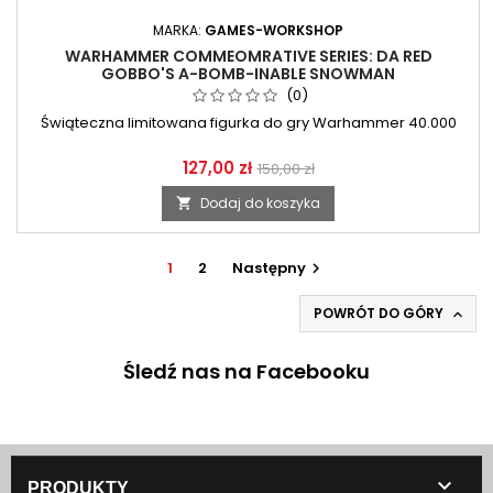
MARKA:
GAMES-WORKSHOP
WARHAMMER COMMEOMRATIVE SERIES: DA RED
GOBBO'S A-BOMB-INABLE SNOWMAN
(0)
Świąteczna limitowana figurka do gry Warhammer 40.000
127,00 zł
150,00 zł
Dodaj do koszyka

1
2
Następny

POWRÓT DO GÓRY

Śledź nas na Facebooku

PRODUKTY