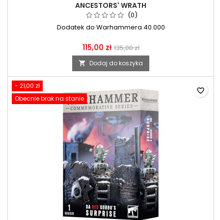
ANCESTORS' WRATH
(0)
Dodatek do Warhammera 40.000
115,00 zł
135,00 zł
Dodaj do koszyka

- 21,00 zł
favorite_border
Obecnie brak na stanie