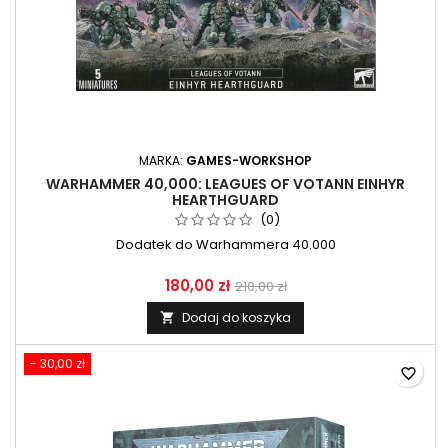
MARKA:
GAMES-WORKSHOP
WARHAMMER 40,000: LEAGUES OF VOTANN EINHYR
HEARTHGUARD
(0)
Dodatek do Warhammera 40.000
180,00 zł
210,00 zł
Dodaj do koszyka

- 30,00 zł
favorite_border