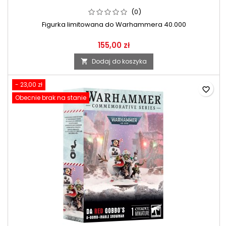
(0)
Figurka limitowana do Warhammera 40.000
155,00 zł
Dodaj do koszyka

- 23,00 zł
favorite_border
Obecnie brak na stanie