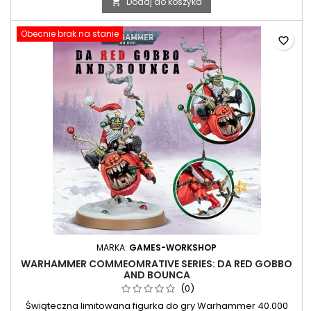
Dodaj do koszyka

Obecnie brak na stanie
favorite_border
MARKA:
GAMES-WORKSHOP
WARHAMMER COMMEOMRATIVE SERIES: DA RED GOBBO
AND BOUNCA
(0)
Świąteczna limitowana figurka do gry Warhammer 40.000