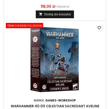
118,00 zł
139,00 zł
Dodaj do koszyka

Obecnie brak na stanie
favorite_border
MARKA:
GAMES-WORKSHOP
WARHAMMER 40:00 CELESTIAN SACRESANT AVELINE