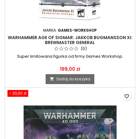
MARKA:
GAMES-WORKSHOP
WARHAMMER AGE OF SIGMAR: JAKKOB BUGMANSSON XI:
BREWMASTER GENERAL
(0)
Super limitowana figurka od firmy Games Workshop.
199,00 zł
Dodaj do koszyka

- 30,00 zł
favorite_border