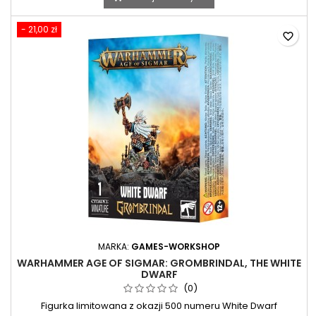
- 21,00 zł
favorite_border
MARKA:
GAMES-WORKSHOP
WARHAMMER AGE OF SIGMAR: GROMBRINDAL, THE WHITE
DWARF
(0)
Figurka limitowana z okazji 500 numeru White Dwarf