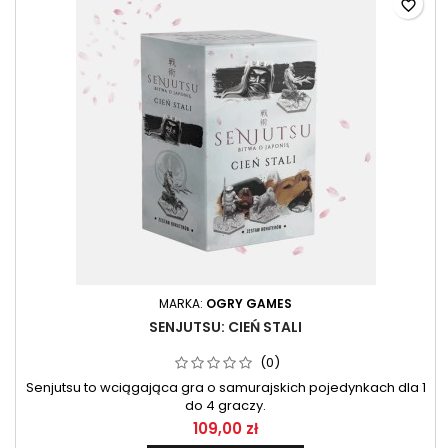
favorite_border
MARKA:
OGRY GAMES
SENJUTSU: CIEŃ STALI
(0)
Senjutsu to wciągająca gra o samurajskich pojedynkach dla 1
do 4 graczy.
109,00 zł