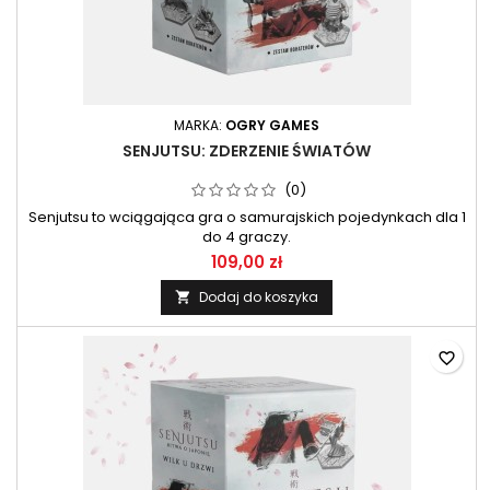
MARKA:
OGRY GAMES
SENJUTSU: ZDERZENIE ŚWIATÓW
(0)
Senjutsu to wciągająca gra o samurajskich pojedynkach dla 1
do 4 graczy.
109,00 zł
Dodaj do koszyka

favorite_border