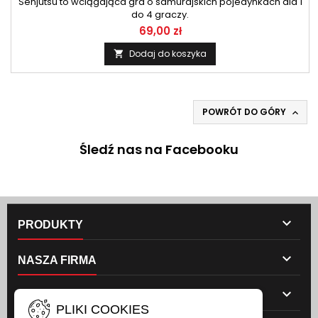
Senjutsu to wciągająca gra o samurajskich pojedynkach dla 1
do 4 graczy.
69,00 zł
Dodaj do koszyka

POWRÓT DO GÓRY

Śledź nas na Facebooku

PRODUKTY

NASZA FIRMA

TWOJE KONTO
PLIKI COOKIES