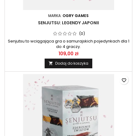
MARKA:
OGRY GAMES
SENJUTSU: LEGENDY JAPONII
(0)
Senjutsu to wciągająca gra o samurajskich pojedynkach dla 1
do 4 graczy.
109,00 zł
Dodaj do koszyka

favorite_border