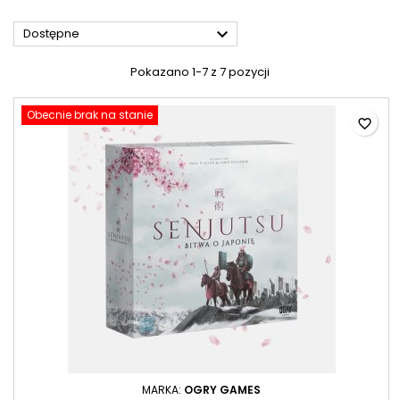

Dostępne
Pokazano 1-7 z 7 pozycji
Obecnie brak na stanie
favorite_border
MARKA:
OGRY GAMES