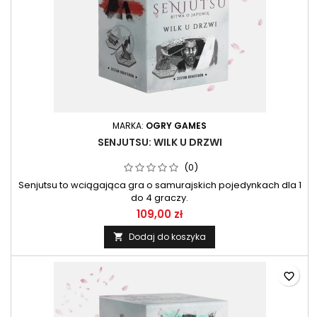
MARKA:
OGRY GAMES
SENJUTSU: WILK U DRZWI
(0)
Senjutsu to wciągająca gra o samurajskich pojedynkach dla 1
do 4 graczy.
109,00 zł
Dodaj do koszyka

favorite_border