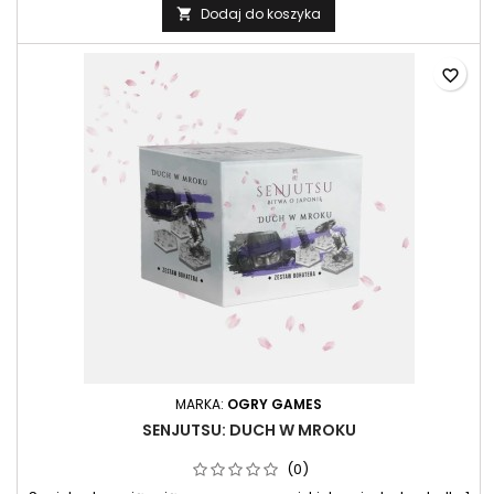
Dodaj do koszyka

favorite_border
MARKA:
OGRY GAMES
SENJUTSU: DUCH W MROKU
(0)