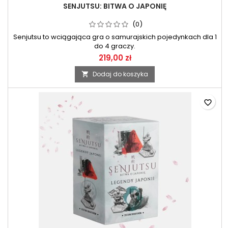
SENJUTSU: BITWA O JAPONIĘ
(0)
Senjutsu to wciągająca gra o samurajskich pojedynkach dla 1
do 4 graczy.
219,00 zł
Dodaj do koszyka

favorite_border