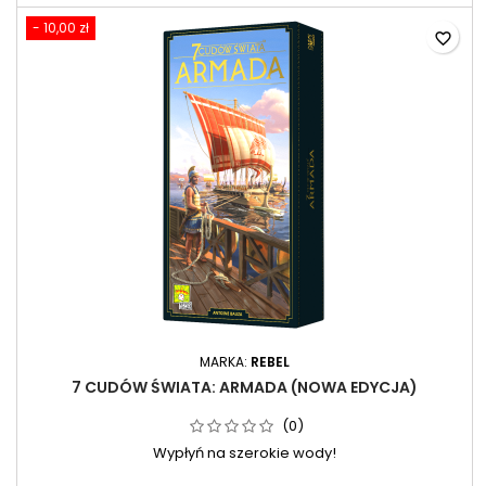
- 10,00 zł
favorite_border
MARKA:
REBEL
7 CUDÓW ŚWIATA: ARMADA (NOWA EDYCJA)
(0)
Wypłyń na szerokie wody!