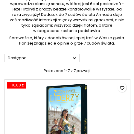
wprowadza planszę senatu, w której jest 6 sal posiedzeń -
jeżeli któryś z graczy będzie kontrolował je wszystkie, od
razu zwycięży! Dodatek do 7 cudów świata Armada daje
zaś możliwość interakcji między wszystkimi graczami, a nie
tylko sąsiadami: wszystko dzięki flotom, o które
wzbogacona zostanie podstawka.
Sprawdźcie, który z dodatków najlepiej trafi w Wasze gusta.
Poniżej znajdziecie opinie o grze 7 cudów świata.

Dostępne
Pokazano 1-7 z 7 pozycji
- 10,00 zł
favorite_border