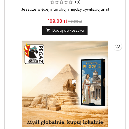
(0)
Jeszcze więcej interakcji między cywilizacjami!
109,00 zł
119,00 zł
Dodaj do koszyka

favorite_border