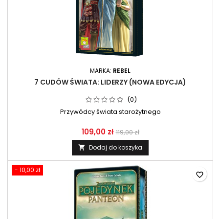
MARKA:
REBEL
7 CUDÓW ŚWIATA: LIDERZY (NOWA EDYCJA)
(0)
Przywódcy świata starożytnego
109,00 zł
119,00 zł
Dodaj do koszyka

- 10,00 zł
favorite_border