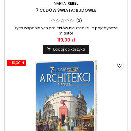
MARKA:
REBEL
7 CUDÓW ŚWIATA: BUDOWLE
(0)
Tych wspaniałych projektów nie zrealizuje pojedyncze
miasto!
119,00 zł
Dodaj do koszyka

- 10,00 zł
favorite_border