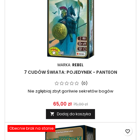
MARKA:
REBEL
7 CUDÓW ŚWIATA: POJEDYNEK - PANTEON
(0)
Nie zgłębiaj zbyt gorliwie sekretów bogów
65,00 zł
75,00 zł
Dodaj do koszyka

Obecnie brak na stanie
favorite_border