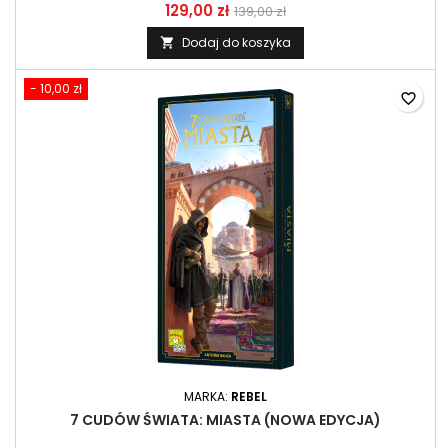
129,00 zł
139,00 zł
Dodaj do koszyka

- 10,00 zł
favorite_border
MARKA:
REBEL
7 CUDÓW ŚWIATA: MIASTA (NOWA EDYCJA)