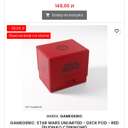
149,00 zł
Dodaj do koszyka

- 30,00 zł
favorite_border
Obecnie brak na stanie
MARKA:
GAMEGENIC
GAMEGENIC: STAR WARS UNLIMITED - DECK POD - RED
(PUDEŁKO CZERWONE)