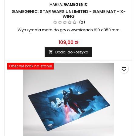
MARKA:
GAMEGENIC
GAMEGENIC: STAR WARS UNLIMITED - GAME MAT - X-
WING
(0)
Wytrzymała mata do gry o wymiarach 610 x 350 mm
109,00 zł
Dodaj do koszyka

Obecnie brak na stanie
favorite_border