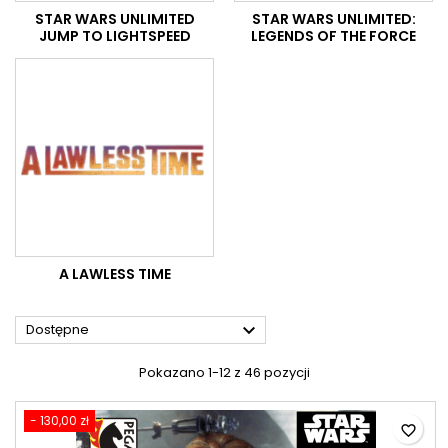
STAR WARS UNLIMITED
STAR WARS UNLIMITED:
JUMP TO LIGHTSPEED
LEGENDS OF THE FORCE
A LAWLESS TIME

Dostępne
Pokazano 1-12 z 46 pozycji
- 130,00 zł
favorite_border