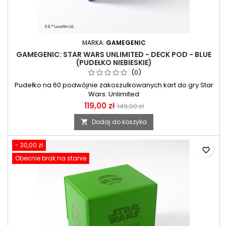
MARKA:
GAMEGENIC
GAMEGENIC: STAR WARS UNLIMITED - DECK POD - BLUE
(PUDEŁKO NIEBIESKIE)
(0)
Pudełko na 60 podwójnie zakoszulkowanych kart do gry Star
Wars: Unlimited
119,00 zł
149,00 zł
Dodaj do koszyka

- 30,00 zł
favorite_border
Obecnie brak na stanie