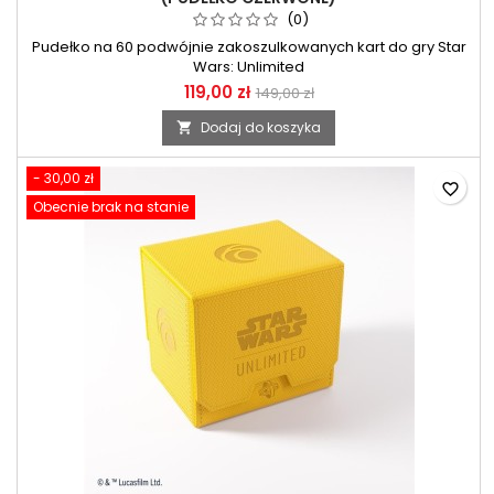
(0)
Pudełko na 60 podwójnie zakoszulkowanych kart do gry Star
Wars: Unlimited
119,00 zł
149,00 zł
Dodaj do koszyka

- 30,00 zł
favorite_border
Obecnie brak na stanie