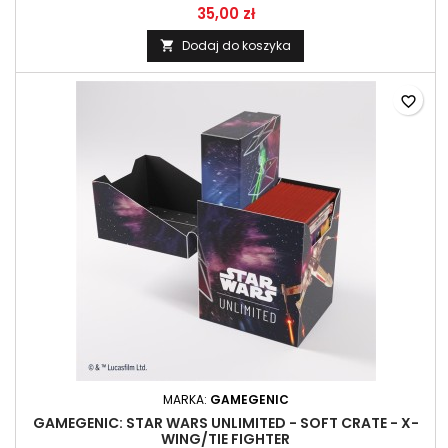
35,00 zł
Dodaj do koszyka

favorite_border
MARKA:
GAMEGENIC
GAMEGENIC: STAR WARS UNLIMITED - SOFT CRATE - X-
WING/TIE FIGHTER