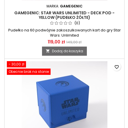
MARKA:
GAMEGENIC
GAMEGENIC: STAR WARS UNLIMITED - DECK POD -
YELLOW (PUDEŁKO ŻÓŁTE)
(0)
Pudełko na 60 podwójnie zakoszulkowanych kart do gry Star
Wars: Unlimited
119,00 zł
149,00 zł
Dodaj do koszyka

- 30,00 zł
favorite_border
Obecnie brak na stanie