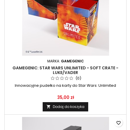
MARKA:
GAMEGENIC
GAMEGENIC: STAR WARS UNLIMITED - SOFT CRATE -
LUKE/VADER
(0)
Innowacyjne pudełko na karty do Star Wars: Unlimited
35,00 zł
Dodaj do koszyka

favorite_border