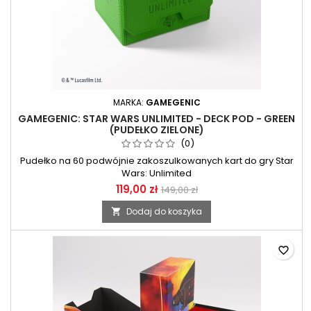
MARKA:
GAMEGENIC
GAMEGENIC: STAR WARS UNLIMITED - DECK POD - GREEN
(PUDEŁKO ZIELONE)
(0)
Pudełko na 60 podwójnie zakoszulkowanych kart do gry Star
Wars: Unlimited
119,00 zł
149,00 zł
Dodaj do koszyka

favorite_border