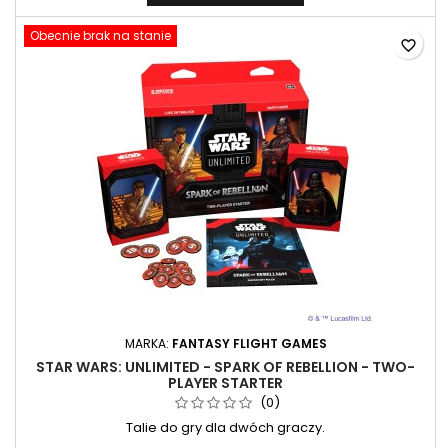
Obecnie brak na stanie
favorite_border
MARKA:
FANTASY FLIGHT GAMES
STAR WARS: UNLIMITED - SPARK OF REBELLION - TWO-
PLAYER STARTER
(0)
Talie do gry dla dwóch graczy.