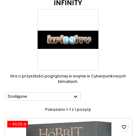
INFINITY
Gra o przyszłości pogrążonej w wojnie w Cyberpunkowych
klimatach.

Dostępne
Pokazano 1-1 z 1 pozycji
- 40,00 zł
favorite_border