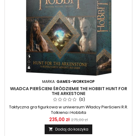
MARKA:
GAMES-WORKSHOP
WŁADCA PIERŚCIENI ŚRÓDZIEMIE THE HOBBIT HUNT FOR
THE ARKESTONE
(0)
Taktyczna gra figurkowa w uniwersum Władcy Pierścieni R.R.
Tolkiena i Hobbita
235,00 zł
275,00 zł
Dodaj do koszyka
