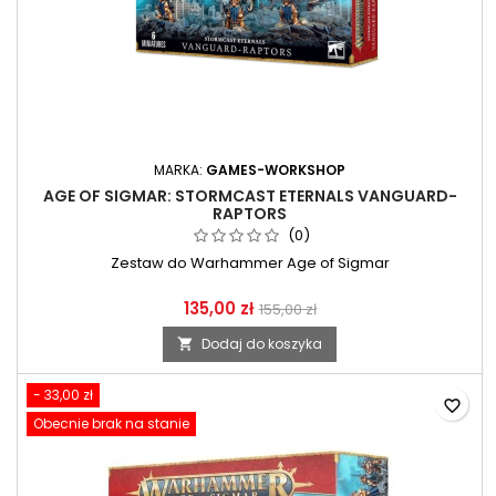
MARKA:
GAMES-WORKSHOP
AGE OF SIGMAR: STORMCAST ETERNALS VANGUARD-
RAPTORS
(0)
Zestaw do Warhammer Age of Sigmar
135,00 zł
155,00 zł
Dodaj do koszyka

- 33,00 zł
favorite_border
Obecnie brak na stanie