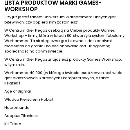
LISTA PRODUKTÓW MARKI GAMES-
WORKSHOP
Czy już jesteś fanem Uniwersum Warhammera i innych gier
bitewnych, czy dopiero nim zostaniesz?
W Centrum Gier Pegaz czekają na Ciebie produkty Games
Workshop – firmy, która w latach 80. stworzyła system fabularny
Warhammer. Ta strategiczna gra bitewna z doskonałymi
modelami do grania i kolekcjonowania ma już ogromną
społeczność na całym świecie.
W Centrum Gier Pegaz znajdziesz produkty Games Workshop,
w tym m.in:
Warhammer 40.000
(w którego świecie osadzonych jest wiele
gier planszowych, karcianych i komputerowych, a także
książek)
Age of Sigmar
Władca Pierścieni i Hobbit
Necromunda
Adeptus Titanicus
Kill Team