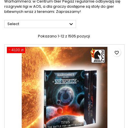
Warhammera: w Centrum Gier Pegaz regularnie odbywają się
rozgrywki ligi w AOS, a dla graczy dostępne są stoły do gier
bitewnych wraz z terenami. Zapraszamy!

Select
Pokazano 1-12 z 1505 pozycji
- 41,00 zł
favorite_border