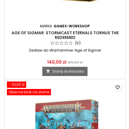
MARKA:
GAMES-WORKSHOP
AGE OF SIGMAR: STORMCAST ETERNALS TORNUS THE
REDEEMED
(0)
Zestaw do Warhammer Age of Sigmar
140,00 zł
165,00 zł
Dodaj do koszyka

- 20,00 zł
favorite_border
Obecnie brak na stanie