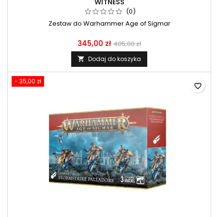
WITNESS
(0)
Zestaw do Warhammer Age of Sigmar
345,00 zł
405,00 zł
Dodaj do koszyka

- 35,00 zł
favorite_border