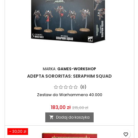
MARKA:
GAMES-WORKSHOP
ADEPTA SORORITAS: SERAPHIM SQUAD
(0)
Zestaw do Warhammera 40.000
183,00 zł
215,00 zł
Dodaj do koszyka

- 30,00 zł
favorite_border