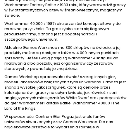
Warhammer Fantasy Battle z 1983 roku, który wprowadził graczy
w świat fantastycznych bitew w średniowiecznym, magicznym
świecie.
Warhammer 40,000 z 1987 roku przeniósł koncept bitewny do
mrocznej przyszłości. Ta gra szybko stała się flagowym
produktem firmy, a znana jest z bogatej narracji i
szczegółowego uniwersum.
Aktualnie Games Workshop ma 300 sklepów na świecie, a jej
produkty można są dostępne także w 4 000 innych punktach
sprzedaży. Jeżeli Twoją pasją są warhammer 40k figurki do
malowania albo poszukujesz organizerów czy zestawów
startowych, z pewnością je znajdziesz.
Games Workshop opracowało również szereg innych gier,
modeli i akcesoriów związanych z tymi uniwersami. Firma ta jest
znana z wysokiej jakości figurek, które są cenione przez
kolekcjonerów i graczy na całym świecie, jak również z serii
anglojęzycznych miesięczników White Dwarf oraz podręczników
do gier Warhammer Fantasy Battle, Warhammer 40000 i The
Lord of the Rings.
W społeczności Centrum Gier Pegaz jest wielu fanów
uniwersów stworzonych przez Games Workshop. Dla nas
najciekawsze przeżycie to wydarzenia i turnieje w