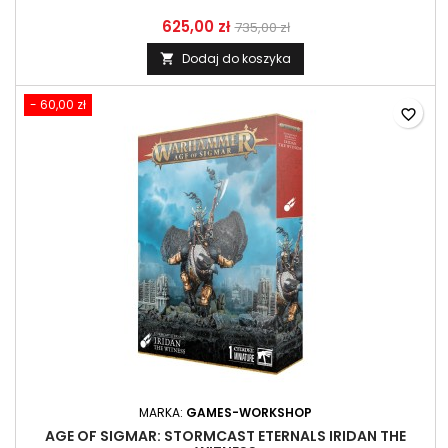
625,00 zł
735,00 zł
Dodaj do koszyka

- 60,00 zł
favorite_border
MARKA:
GAMES-WORKSHOP
AGE OF SIGMAR: STORMCAST ETERNALS IRIDAN THE