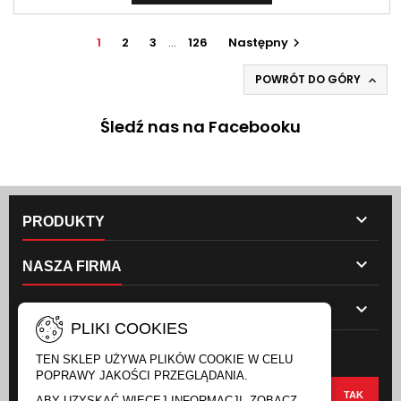
1
2
3
…
126
Następny

POWRÓT DO GÓRY

Śledź nas na Facebooku

PRODUKTY

NASZA FIRMA

TWOJE KONTO
PLIKI COOKIES
NEWSLETTER
TEN SKLEP UŻYWA PLIKÓW COOKIE W CELU
POPRAWY JAKOŚCI PRZEGLĄDANIA.
ABY UZYSKAĆ WIĘCEJ INFORMACJI, ZOBACZ