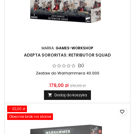
MARKA:
GAMES-WORKSHOP
ADEPTA SORORITAS: RETRIBUTOR SQUAD
(0)
Zestaw do Warhammera 40.000
179,00 zł
210,00 zł
Dodaj do koszyka

- 32,00 zł
favorite_border
Obecnie brak na stanie