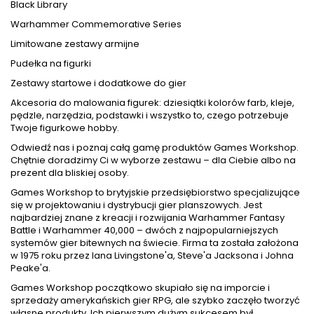
Black Library
Warhammer Commemorative Series
Limitowane zestawy armijne
Pudełka na figurki
Zestawy startowe i dodatkowe do gier
Akcesoria do malowania figurek
: dziesiątki kolorów
farb
, kleje,
pędzle
, narzędzia, podstawki i wszystko to, czego potrzebuje
Twoje figurkowe hobby.
Odwiedź nas i poznaj całą gamę produktów Games Workshop.
Chętnie doradzimy Ci w wyborze zestawu – dla Ciebie albo na
prezent dla bliskiej osoby.
Games Workshop to brytyjskie przedsiębiorstwo specjalizujące
się w projektowaniu i dystrybucji gier planszowych. Jest
najbardziej znane z kreacji i rozwijania Warhammer Fantasy
Battle i Warhammer 40,000 – dwóch z najpopularniejszych
systemów gier bitewnych na świecie. Firma ta została założona
w 1975 roku przez Iana Livingstone'a, Steve'a Jacksona i Johna
Peake'a.
Games Workshop początkowo skupiało się na imporcie i
sprzedaży amerykańskich gier RPG, ale szybko zaczęło tworzyć
własne produkty. Ich pierwszym dużym sukcesem był