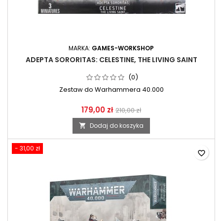
MARKA:
GAMES-WORKSHOP
ADEPTA SORORITAS: CELESTINE, THE LIVING SAINT
(0)
Zestaw do Warhammera 40.000
179,00 zł
210,00 zł
Dodaj do koszyka

- 31,00 zł
favorite_border