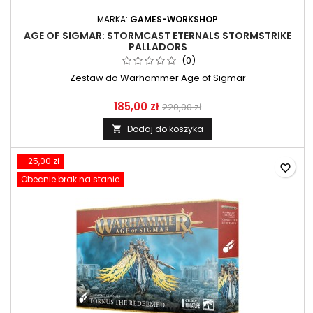
MARKA:
GAMES-WORKSHOP
AGE OF SIGMAR: STORMCAST ETERNALS STORMSTRIKE
PALLADORS
(0)
Zestaw do Warhammer Age of Sigmar
185,00 zł
220,00 zł
Dodaj do koszyka

- 25,00 zł
favorite_border
Obecnie brak na stanie