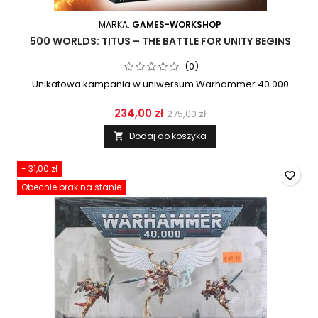
MARKA:
GAMES-WORKSHOP
500 WORLDS: TITUS – THE BATTLE FOR UNITY BEGINS
(0)
Unikatowa kampania w uniwersum Warhammer 40.000
234,00 zł
275,00 zł
Dodaj do koszyka

- 31,00 zł
favorite_border
Obecnie brak na stanie