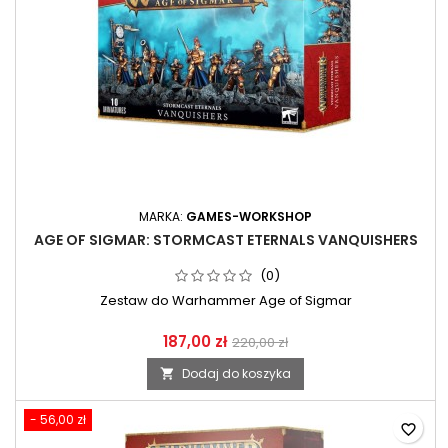
MARKA:
GAMES-WORKSHOP
AGE OF SIGMAR: STORMCAST ETERNALS VANQUISHERS
(0)
Zestaw do Warhammer Age of Sigmar
187,00 zł
220,00 zł
Dodaj do koszyka

- 56,00 zł
favorite_border