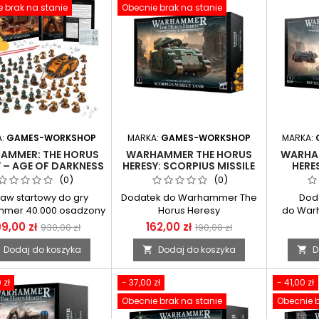
 brak na stanie
Obecnie brak na stanie
A:
GAMES-WORKSHOP
MARKA:
GAMES-WORKSHOP
MARKA:
AMMER: THE HORUS
WARHAMMER THE HORUS
WARHA
 – AGE OF DARKNESS
HERESY: SCORPIUS MISSILE
HERE
TANK
(0)
(0)
aw startowy do gry
Dodatek do Warhammer The
Dod
mer 40.000 osadzony
Horus Heresy
do War
asie Herezji Horusa
9,00 zł
162,00 zł
930,00 zł
190,00 zł
Dodaj do koszyka
Dodaj do koszyka
D


 zł
- 37,00 zł
- 41,00 zł
Obecnie brak na stanie
Obecnie b