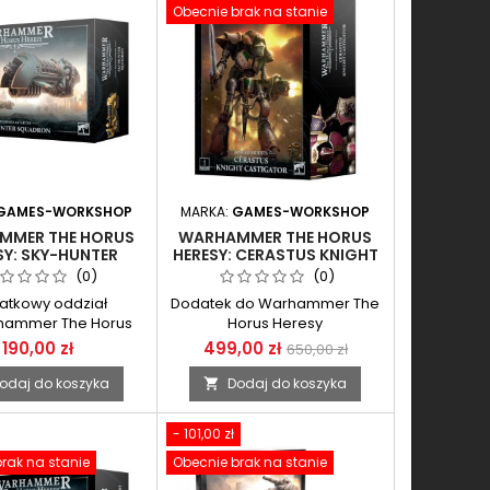
Obecnie brak na stanie
GAMES-WORKSHOP
MARKA:
GAMES-WORKSHOP
MMER THE HORUS
WARHAMMER THE HORUS
SY: SKY-HUNTER
HERESY: CERASTUS KNIGHT
SQUADRON
CASTIGATOR
(0)
(0)
atkowy oddział
Dodatek do Warhammer The
hammer The Horus
Horus Heresy
Heresy
190,00 zł
499,00 zł
650,00 zł
odaj do koszyka
Dodaj do koszyka

- 101,00 zł
rak na stanie
Obecnie brak na stanie