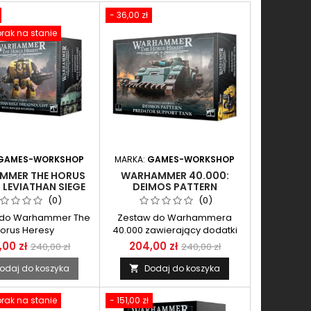
- 36,00 zł
rak na stanie
GAMES-WORKSHOP
MARKA:
GAMES-WORKSHOP
MMER THE HORUS
WARHAMMER 40.000:
: LEVIATHAN SIEGE
DEIMOS PATTERN
DNOUGHT WITH
PREDATOR SUPPORT TANK
(0)
(0)
GED WEAPONS
 do Warhammer The
Zestaw do Warhammera
orus Heresy
40.000 zawierający dodatki
przeznaczone dla frakcji
00 zł
204,00 zł
240,00 zł
240,00 zł
Votann
odaj do koszyka
Dodaj do koszyka

rak na stanie
- 151,00 zł