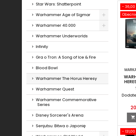
Star Wars: Shatterpoint
- 36,00 
Warhammer Age of Sigmar
Obecnie
Toggle
Warhammer 40.000
Toggle
Warhammer Underworlds
Infinity
Gra o Tron: A Song of Ice & Fire
Blood Bowl
MARK
WARH
Warhammer The Horus Heresy
HERE
Warhammer Quest
Dodat
Warhammer Commemorative
Series
20
Disney Sorcerer's Arena

Senjutsu: Bitwa o Japonię
- 131,00 