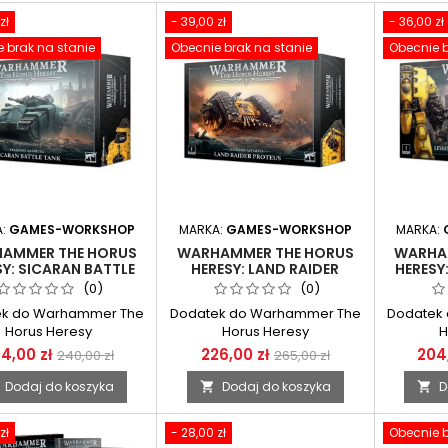
zł
- 39,00 zł
- 36,00 zł
 brak na stanie
Obecnie brak na stanie
Obecnie b
A:
GAMES-WORKSHOP
MARKA:
GAMES-WORKSHOP
MARKA:
AMMER THE HORUS
WARHAMMER THE HORUS
WARHA
SY: SICARAN BATTLE
HERESY: LAND RAIDER
HERESY
TANK
PROTEUS
DREA
(0)
(0)
RAN
ek do Warhammer The
Dodatek do Warhammer The
Dodatek
Horus Heresy
Horus Heresy
H
4,00 zł
226,00 zł
204,
240,00 zł
265,00 zł
Dodaj do koszyka
Dodaj do koszyka
D


zł
- 28,00 zł
Obecnie b