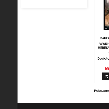
MARK
WARH
HERES
Dodat
59

Pokazano 