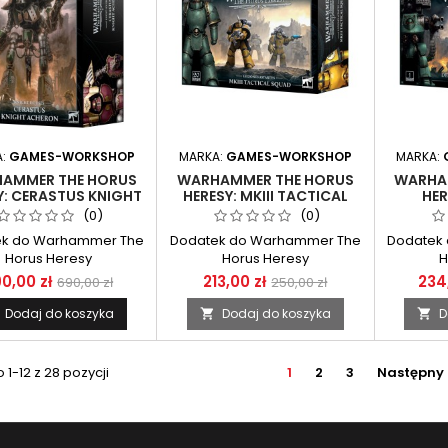
A:
GAMES-WORKSHOP
MARKA:
GAMES-WORKSHOP
MARKA:
AMMER THE HORUS
WARHAMMER THE HORUS
WARHA
Y: CERASTUS KNIGHT
HERESY: MKIII TACTICAL
HER
ACHERON
SQUAD
DREADN
(0)
(0)
CO
ek do Warhammer The
Dodatek do Warhammer The
Dodatek
Horus Heresy
Horus Heresy
H
0,00 zł
213,00 zł
234
690,00 zł
250,00 zł
Dodaj do koszyka
Dodaj do koszyka
D


1-12 z 28 pozycji
1
2
3
Następny