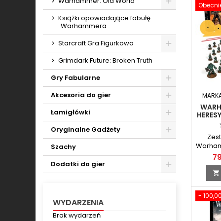
Warhammer: Old World
Obecnie
Toggle
Książki opowiadające fabułę
Warhammera
Starcraft Gra Figurkowa
Toggle
Grimdark Future: Broken Truth
Gry Fabularne
Toggle
Akcesoria do gier
MARK
WARH
Toggle
Łamigłówki
HERESY
Toggle
Oryginalne Gadżety
Zest
Toggle
Warham
Szachy
w cz
79
Dodatki do gier

Toggle
- 100,00
WYDARZENIA
Brak wydarzeń