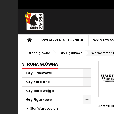
M
(
U
Z
add_circle_outline
((
Mu
Na
STRONA
WYDARZENIA I TURNIEJE
WYPOŻYCZA
GŁÓWNA
Strona główna
Gry Figurkowe
Warhammer T
STRONA GŁÓWNA
Gry Planszowe
Toggle
Gry Karciane
Toggle
Gry dla dwojga
Gry Figurkowe
Jest 28 
Toggle
Star Wars Legion