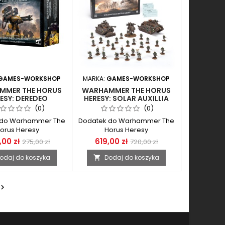
GAMES-WORKSHOP
MARKA:
GAMES-WORKSHOP
MMER THE HORUS
WARHAMMER THE HORUS
ESY: DEREDEO
HERESY: SOLAR AUXILLIA
OUGHT - ANVILUS
BATTLE GROUP
(0)
(0)
NFIGURATION
 do Warhammer The
Dodatek do Warhammer The
orus Heresy
Horus Heresy
,00 zł
619,00 zł
275,00 zł
720,00 zł
odaj do koszyka
Dodaj do koszyka

