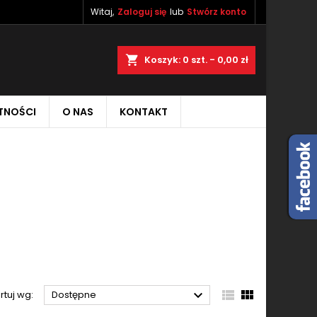
Witaj,
Zaloguj się
lub
Stwórz konto
×
×
×
×
aj
Koszyk
0
szt. -
0,00 zł
TNOŚCI
O NAS
KONTAKT
)
ę
ń



rtuj wg:
Dostępne