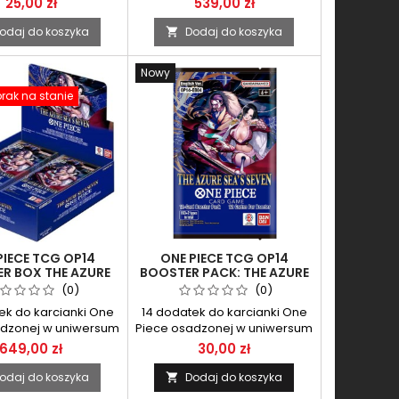
25,00 zł
539,00 zł
 tym samym tytule.
anime o tym samym tytule.
odaj do koszyka
Dodaj do koszyka

Nowy
rak na stanie
PIECE TCG OP14
ONE PIECE TCG OP14
R BOX THE AZURE
BOOSTER PACK: THE AZURE
EA'S SEVEN
SEA'S SEVEN
(0)
(0)
ek do karcianki One
14 dodatek do karcianki One
adzonej w uniwersum
Piece osadzonej w uniwersum
llerowych mangi i
bestsellerowych mangi i
649,00 zł
30,00 zł
 tym samym tytule.
anime o tym samym tytule.
odaj do koszyka
Dodaj do koszyka
