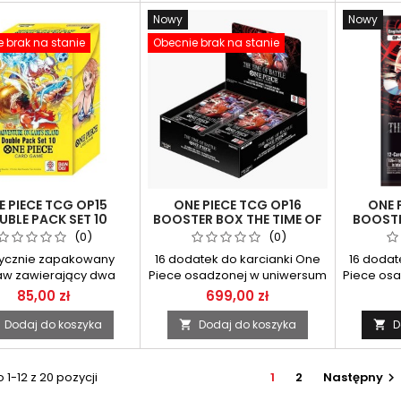
Nowy
Nowy
 brak na stanie
Obecnie brak na stanie
E PIECE TCG OP15
ONE PIECE TCG OP16
ONE 
UBLE PACK SET 10
BOOSTER BOX THE TIME OF
BOOSTE
ENTURE ON KAMI’S
BATTLE
(0)
(0)
ISLAND
ycznie zapakowany
16 dodatek do karcianki One
16 dodat
aw zawierający dwa
Piece osadzonej w uniwersum
Piece os
ry OP15 Adventure on
bestsellerowych mangi i
bestse
85,00 zł
699,00 zł
’s Island do gry One
anime o tym samym tytule.
anime o
 Card Game. Każdy z
Dodaj do koszyka
Dodaj do koszyka
D


 zawiera po 12 kart .
1-12 z 20 pozycji
1
2
Następny
