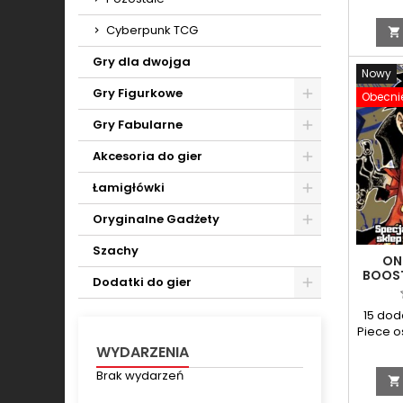
anime
Cyberpunk TCG

Gry dla dwojga
Nowy
Gry Figurkowe
Obecnie
Toggle
Gry Fabularne
Toggle
Akcesoria do gier
Toggle
Łamigłówki
Toggle
Oryginalne Gadżety
Toggle
Szachy
ON
BOOST
Dodatki do gier
O
Toggle
15 dod
Piece 
best
WYDARZENIA
anime
Brak wydarzeń
