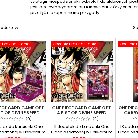
strategii, niespodzianek i odwołań do ulubionych pos
jest idealnym wyborem dla fanów serii, którzy chcą p
przeżyć niezapomniane przygody.
produktów.
So
 brak na stanie
Obecnie brak na stanie
Obecnie b
ECE CARD GAME OP11
ONE PIECE CARD GAME OP11
ONE PIE
ST OF DIVINE SPEED
A FIST OF DIVINE SPEED
CARRY
BOOSTER BOX
BOOSTER PACK
BO
(0)
(0)
atek do karcianki One
11 dodatek do karcianki One
13 dodat
osadzonej w uniwersum
Piece osadzonej w uniwersum
Piece os
sellerowych mangi i
bestsellerowych mangi i
bestse