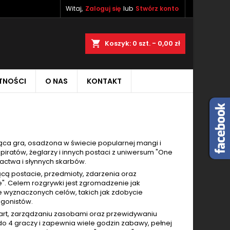
Witaj,
Zaloguj się
lub
Stwórz konto
×
×
×
×
aj
Koszyk
0
szt. -
0,00 zł
TNOŚCI
O NAS
KONTAKT
)
ę
ń
ąca gra, osadzona w świecie popularnej mangi i
 piratów, żeglarzy i innych postaci z uniwersum "One
gactwa i słynnych skarbów.
jącą postacie, przedmioty, zdarzenia oraz
e". Celem rozgrywki jest zgromadzenie jak
ie wyznaczonych celów, takich jak zdobycie
gonistów.
kart, zarządzaniu zasobami oraz przewidywaniu
do 4 graczy i zapewnia wiele godzin zabawy, pełnej