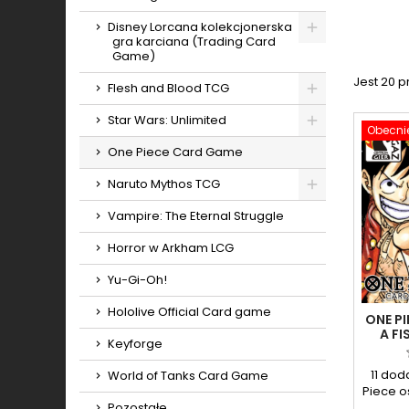
Toggle
Disney Lorcana kolekcjonerska
gra karciana (Trading Card
Toggle
Game)
Jest 20 
Flesh and Blood TCG
Toggle
Star Wars: Unlimited
Obecnie
Toggle
One Piece Card Game
Naruto Mythos TCG
Toggle
Vampire: The Eternal Struggle
Horror w Arkham LCG
Yu-Gi-Oh!
Hololive Official Card game
ONE PI
A FI
Keyforge
11 dod
World of Tanks Card Game
Piece 
Pozostałe
best