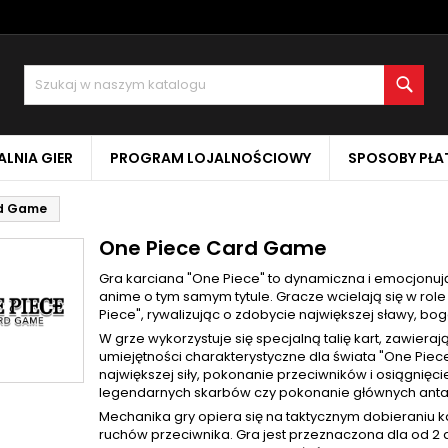
oje listy życzeń
(modalTitle))
twórz listę życzeń
aloguj się
Szuk
Utwórz nową listę
confirmMessage))
sisz być zalogowany by zapisać produkty na swojej liście życzeń.
zwa listy życzeń
LNIA GIER
PROGRAM LOJALNOŚCIOWY
SPOSOBY PŁA
((cancelText))
Anuluj
((modalDeleteText)
Zaloguj si
rd Game
Anuluj
Utwórz listę życze
One Piece Card Game
Gra karciana "One Piece" to dynamiczna i emocjonuj
anime o tym samym tytule. Gracze wcielają się w role
Piece", rywalizując o zdobycie największej sławy, bo
W grze wykorzystuje się specjalną talię kart, zawiera
umiejętności charakterystyczne dla świata "One Piec
największej siły, pokonanie przeciwników i osiągnięc
legendarnych skarbów czy pokonanie głównych anta
Mechanika gry opiera się na taktycznym dobieraniu 
ruchów przeciwnika. Gra jest przeznaczona dla od 2 