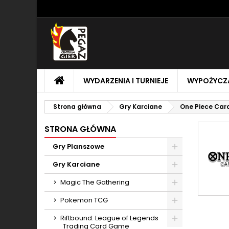
M
(
U
Z
add_circle_outline
((
Mu
Na
STRONA
WYDARZENIA I TURNIEJE
WYPOŻYCZA
GŁÓWNA
Strona główna
Gry Karciane
One Piece Ca
STRONA GŁÓWNA
Gry Planszowe
Toggle
Gry Karciane
Toggle
Magic The Gathering
Toggle
Pokemon TCG
Toggle
Riftbound: League of Legends
Trading Card Game