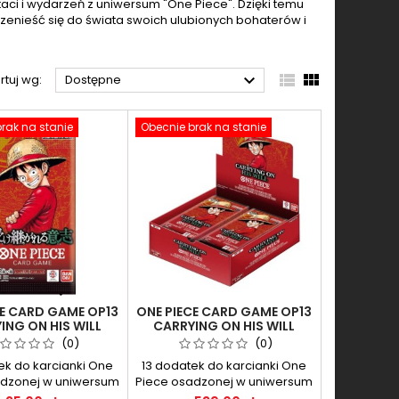
taci i wydarzeń z uniwersum "One Piece". Dzięki temu
rzenieść się do świata swoich ulubionych bohaterów i



rtuj wg:
Dostępne
rak na stanie
Obecnie brak na stanie
CE CARD GAME OP13
ONE PIECE CARD GAME OP13
ING ON HIS WILL
CARRYING ON HIS WILL
OSTER PACK
BOOSTER BOX
(0)
(0)
ek do karcianki One
13 dodatek do karcianki One
adzonej w uniwersum
Piece osadzonej w uniwersum
llerowych mangi i
bestsellerowych mangi i