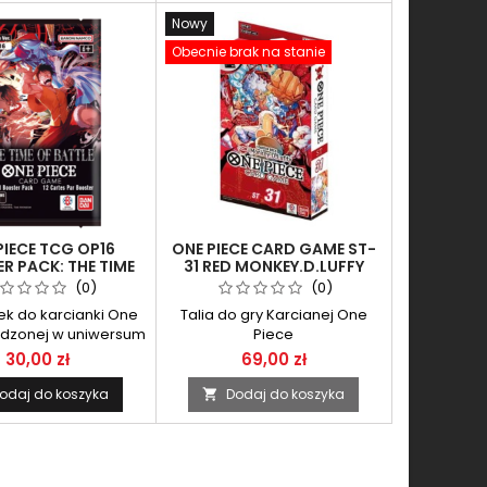
Nowy
Obecnie brak na stanie
PIECE TCG OP16
ONE PIECE CARD GAME ST-
R PACK: THE TIME
31 RED MONKEY.D.LUFFY
OF BATTLE
STARTER DECK
(0)
(0)
ek do karcianki One
Talia do gry Karcianej One
adzonej w uniwersum
Piece
llerowych mangi i
30,00 zł
69,00 zł
 tym samym tytule.
odaj do koszyka
Dodaj do koszyka
