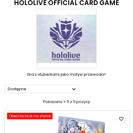
HOLOLIVE OFFICIAL CARD GAME
Gra z vtuberkami jako motyw przewodni!

Dostępne
Pokazano 1-11 z 11 pozycji
Obecnie brak na stanie
favorite_border