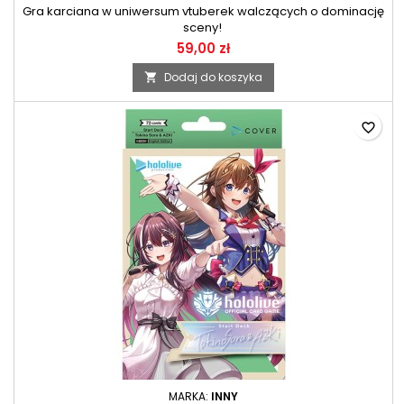
Gra karciana w uniwersum vtuberek walczących o dominację
sceny!
59,00 zł
Dodaj do koszyka

favorite_border
MARKA:
INNY