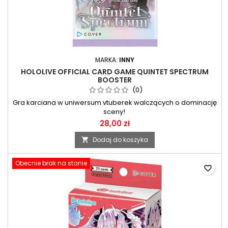
MARKA:
INNY
HOLOLIVE OFFICIAL CARD GAME QUINTET SPECTRUM
BOOSTER
(0)
Gra karciana w uniwersum vtuberek walczących o dominację
sceny!
28,00 zł
Dodaj do koszyka

Obecnie brak na stanie
favorite_border