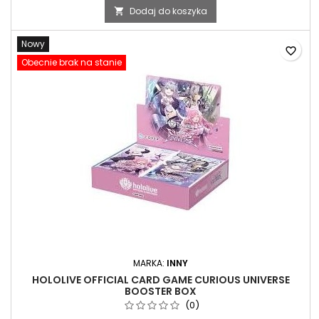
Dodaj do koszyka

Nowy
favorite_border
Obecnie brak na stanie
MARKA:
INNY
HOLOLIVE OFFICIAL CARD GAME CURIOUS UNIVERSE
BOOSTER BOX
(0)