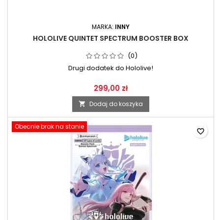
MARKA:
INNY
HOLOLIVE QUINTET SPECTRUM BOOSTER BOX
(0)
Drugi dodatek do Hololive!
299,00 zł
Dodaj do koszyka

Obecnie brak na stanie
favorite_border