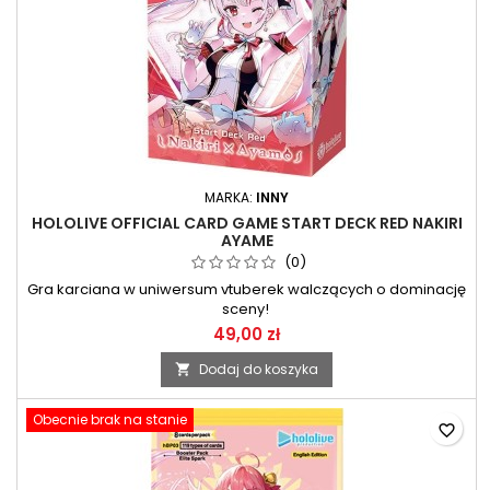
MARKA:
INNY
HOLOLIVE OFFICIAL CARD GAME START DECK RED NAKIRI
AYAME
(0)
Gra karciana w uniwersum vtuberek walczących o dominację
sceny!
49,00 zł
Dodaj do koszyka

Obecnie brak na stanie
favorite_border