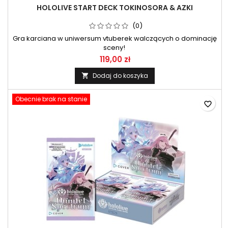
HOLOLIVE START DECK TOKINOSORA & AZKI
(0)
Gra karciana w uniwersum vtuberek walczących o dominację
sceny!
119,00 zł
Dodaj do koszyka

Obecnie brak na stanie
favorite_border