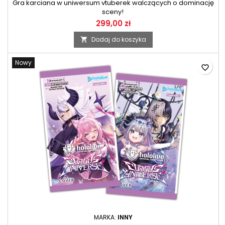
Gra karciana w uniwersum vtuberek walczących o dominację
sceny!
299,00 zł
Dodaj do koszyka

Nowy
favorite_border
MARKA:
INNY