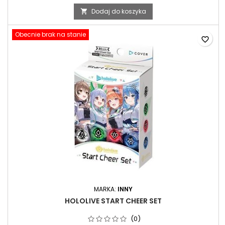
Dodaj do koszyka

Obecnie brak na stanie
favorite_border
MARKA:
INNY
HOLOLIVE START CHEER SET
(0)