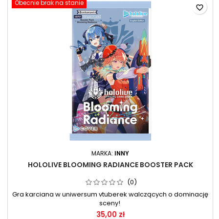
Obecnie brak na stanie
favorite_border
MARKA:
INNY
HOLOLIVE BLOOMING RADIANCE BOOSTER PACK
(0)
Gra karciana w uniwersum vtuberek walczących o dominację
sceny!
35,00 zł