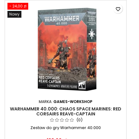
- 24,00 zł
favorite_border
Nowy
MARKA:
GAMES-WORKSHOP
WARHAMMER 40.000: CHAOS SPACE MARINES: RED
CORSAIRS REAVE-CAPTAIN
(0)
Zestaw do gry Warhammer 40.000