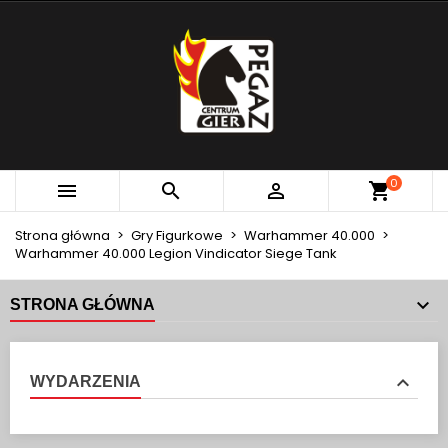
×
×
×
MOJE LISTY ŻYCZEŃ
UTWÓRZ LISTĘ ŻYCZEŃ
ZALOGUJ SIĘ
add_circle_outline
Utwórz nową listę
MUSISZ BYĆ ZALOGOWANY BY ZAPISAĆ PRODUKTY
NAZWA LISTY ŻYCZEŃ
NA SWOJEJ LIŚCIE ŻYCZEŃ.
Anuluj
Zaloguj się
0



Anuluj
Utwórz listę życzeń
Strona główna
Gry Figurkowe
Warhammer 40.000
Warhammer 40.000 Legion Vindicator Siege Tank
STRONA GŁÓWNA
WYDARZENIA