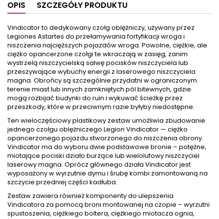
OPIS
SZCZEGÓŁY PRODUKTU
Vindicator to dedykowany czołg oblężniczy, używany przez
Legiones Astartes do przełamywania fortyfikacji wroga i
niszczenia najcięższych pojazdów wroga. Powolne, ciężkie, ale
ciężko opancerzone czołgi te wkraczają w zasięg, zanim
wystrzelą niszczycielską salwę pocisków niszczyciela lub
przeszywające wybuchy energii z laserowego niszczyciela
magna. Obrońcy są szczególnie przydatni w ograniczonym
terenie miast lub innych zamkniętych pól bitewnych, gdzie
mogą rozbijać budynki do ruin i wykuwać ścieżkę przez
przeszkody, które w przeciwnym razie byłyby niedostępne.
Ten wieloczęściowy plastikowy zestaw umożliwia zbudowanie
jednego czołgu oblężniczego Legion Vindicator — ciężko
opancerzonego pojazdu stworzonego do niszczenia obrony.
Vindicator ma do wyboru dwie podstawowe bronie – potężne,
miotające pociski działo burzące lub wielolufowy niszczyciel
laserowy magna. Oprócz głównego działa Vindicator jest
wyposażony w wyrzutnie dymu i śrubę kombi zamontowaną na
szczycie przedniej części kadłuba.
Zestaw zawiera również komponenty do ulepszenia
Vindicatora za pomocą broni montowanej na czopie – wyrzutni
spustoszenia, ciężkiego boltera, ciężkiego miotacza ognia,