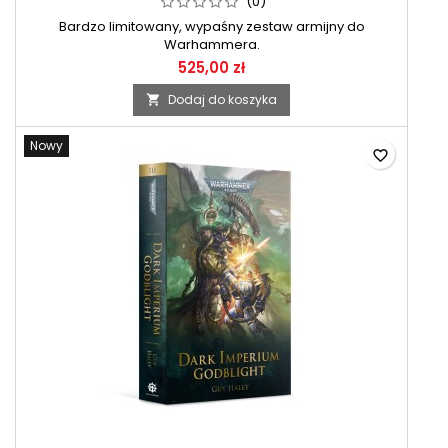
(0)
Bardzo limitowany, wypaśny zestaw armijny do
Warhammera.
525,00 zł
Dodaj do koszyka

Nowy
favorite_border