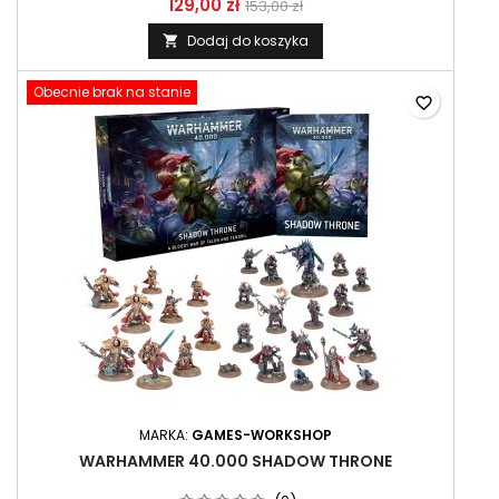
129,00 zł
153,00 zł
Dodaj do koszyka

Obecnie brak na stanie
favorite_border
MARKA:
GAMES-WORKSHOP
WARHAMMER 40.000 SHADOW THRONE