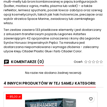
multi-melty lub broni kombinowanej w pięciu konfiguracjach
(bolter, miotacz ognia, melta, plazma lub volkit) – a także
reflektor, lemiesz spycharki, pocisk łowca-zabójca oraz szereg
opcji kosmetycznych, takich jak haki holownicze, pieczęcie oraz
wybór strzelca Space Marine, zwiadowcy lub zamkniętego
włazu.
Ten zestaw zawiera 133 plastikowe elementy i jest dostarczany
z arkuszem transferowym pojazdu Legiones Astartes
zawierającym 42 opcjonalne oznaczenia i ikony dla Legionów
Synów Horusa i Imperialnych Pięści. Ta miniatura jest
dostarczana niepomalowana i wymaga złożenia - zalecamy
użycie kleju Citadel Plastic Glue i farb Citadel Color.
KOMENTARZE (0)
Oceń
Na razie nie dodano żadnej recenzji.
4 INNYCH PRODUKTÓW W TEJ SAMEJ KATEGORII:
- 85,00 zł
favorite_border