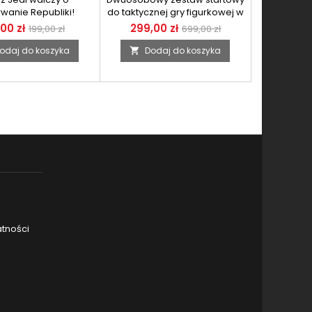
rwanie Republiki!
do taktycznej gry figurkowej w
Uniwersum Gwiezdnych
00 zł
299,00 zł
199,00 zł
699,00 zł
Wojen
odaj do koszyka
Dodaj do koszyka

atności