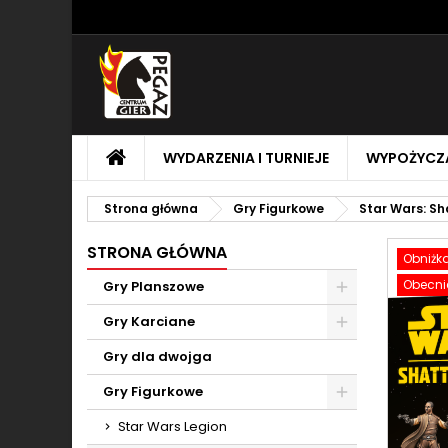
M
U
Z
add_circle_outline
Mu
Na
STRONA
WYDARZENIA I TURNIEJE
WYPOŻYCZA
GŁÓWNA
Strona główna
Gry Figurkowe
Star Wars: Sh
STRONA GŁÓWNA
Obniżk
Obecnie
Gry Planszowe
Toggle
Gry Karciane
Toggle
Gry dla dwojga
Gry Figurkowe
Toggle
Star Wars Legion