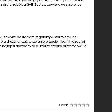
ie wprowadzające do gry oddział złożony z 3 nowych
z droid zabójca G-11. Zestaw zawiera wszystko, co
ultowymi postaciami z galaktyki Star Wars i ich
swoją drużynę, rzuć wyzwanie przeciwnikom i rozegraj
e najlepsi dowódcy to ci, którzy szybko przystosowują
Oceń