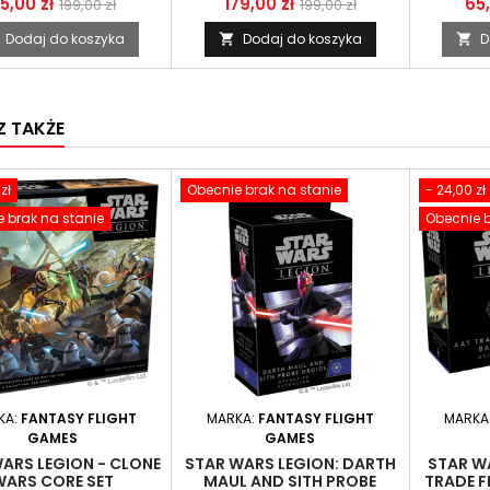
5,00 zł
179,00 zł
65,
199,00 zł
199,00 zł
Dodaj do koszyka
Dodaj do koszyka
D


 TAKŻE
zł
Obecnie brak na stanie
- 24,00 zł
 brak na stanie
Obecnie b
KA:
FANTASY FLIGHT
MARKA:
FANTASY FLIGHT
MARKA
GAMES
GAMES
ARS LEGION - CLONE
STAR WARS LEGION: DARTH
STAR WA
WARS CORE SET
MAUL AND SITH PROBE
TRADE F