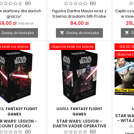
DROIDS OPERATIVE
TANK 
(0)
(0)
EXPANSION
w startowy dla dwóch
Figurka Dartha Maula wraz z
Ciężki cz
graczy!
trzema droidami Sith Probe
w lase
59,00 zł
84,00 zł
215
519,00 zł
Dodaj do koszyka
Dodaj do koszyka
D


 brak na stanie
Obecnie brak na stanie
- 134,00 zł
Obecnie b
KA:
FANTASY FLIGHT
MARKA:
FANTASY FLIGHT
GAMES
GAMES
STAR WA
- WITAJ
R WARS: LEGION -
STAR WARS: LEGION -
COUNT DOOKU
DARTH VADER OPERATIVE
ANDER EXPANSION
EXPANSION
(0)
(0)
Mist