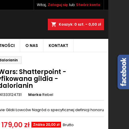
Witaj,
Zaloguj się
lub
Stwórz konto
×
×
×
aj
Koszyk
0
szt. -
0,00 zł
TNOŚCI
O NAS
KONTAKT
ę
dalorianin
ń
Wars: Shatterpoint -
yfikowana gildia -
alorianin
41333124731
Marka
Rebel
ie Gildii Łowców Nagród o specyficznej definicji honoru
179,00 zł
Zniżka 20,00 zł
Brutto