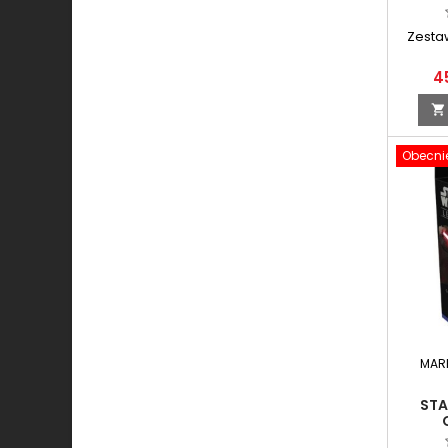
Zesta
4

Obecnie
MAR
STA
COMM