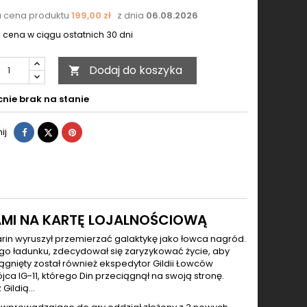
a cena produktu
199,00 zł
z dnia
06.08.2026
 cena w ciągu ostatnich 30 dni
Dodaj do koszyka

nie brak na stanie
Udostępnij
Tweetuj
Pinterest
ij
TAMI NA KARTĘ LOJALNOŚCIOWĄ
n wyruszył przemierzać galaktykę jako łowca nagród.
go ładunku, zdecydował się zaryzykować życie, aby
iągnięty został również ekspedytor Gildii Łowców
jca IG-11, którego Din przeciągnął na swoją stronę.
 Gildią…