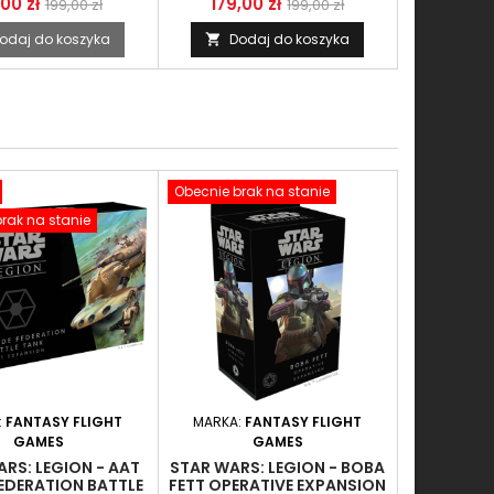
00 zł
179,00 zł
199,00 zł
199,00 zł
odaj do koszyka
Dodaj do koszyka

Obecnie brak na stanie
rak na stanie
:
FANTASY FLIGHT
MARKA:
FANTASY FLIGHT
GAMES
GAMES
RS: LEGION - AAT
STAR WARS: LEGION - BOBA
EDERATION BATTLE
FETT OPERATIVE EXPANSION