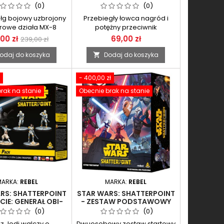
UNIT EXPANSION
(0)
(0)
ołg bojowy uzbrojony
Przebiegły łowca nagród i
rowe działa MX-8
potężny przeciwnik
,00 zł
69,00 zł
239,00 zł
odaj do koszyka
Dodaj do koszyka

- 400,00 zł
rak na stanie
Obecnie brak na stanie
MARKA:
REBEL
MARKA:
REBEL
RS: SHATTERPOINT
STAR WARS: SHATTERPOINT
CIE: GENERAŁ OBI-
- ZESTAW PODSTAWOWY
WAN
EDYCJA POLSKA
(0)
(0)
rz Jedi walczy o
Dwuosobowy zestaw startowy