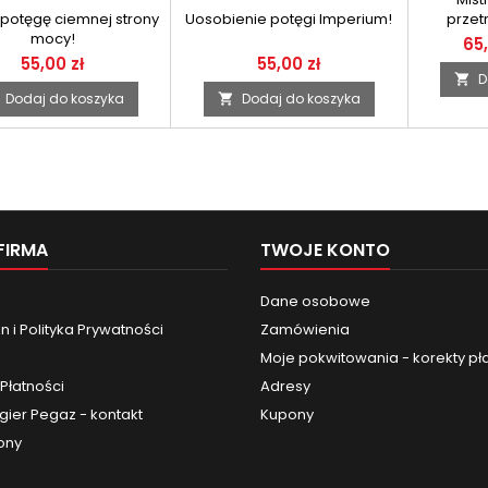
 potęgę ciemnej strony
Uosobienie potęgi Imperium!
przet
mocy!
65,
55,00 zł
55,00 zł
D

Dodaj do koszyka
Dodaj do koszyka

FIRMA
TWOJE KONTO
Dane osobowe
 i Polityka Prywatności
Zamówienia
Moje pokwitowania - korekty pł
Płatności
Adresy
gier Pegaz - kontakt
Kupony
ony