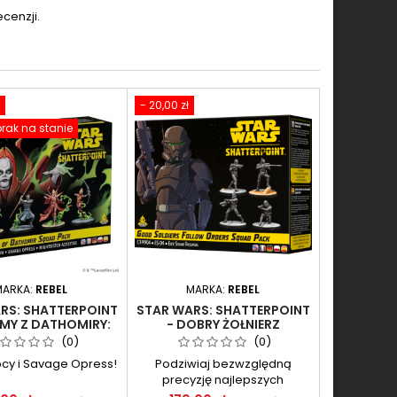
cenzji.
- 20,00 zł
rak na stanie
MARKA:
REBEL
MARKA:
REBEL
RS: SHATTERPOINT
STAR WARS: SHATTERPOINT
ŹMY Z DATHOMIRY:
- DOBRY ŻOŁNIERZ
ATKA TALZIN
WYKONUJE ROZKAZY - CT-
(0)
(0)
9904
ocy i Savage Opress!
Podziwiaj bezwzględną
precyzję najlepszych
jednostek Imperium!