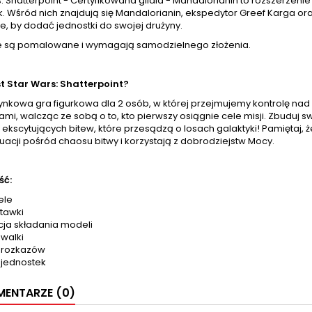
: Shatterpoint - Certyfikowana gildia - Mandalorianin to rozszerzen
. Wśród nich znajdują się Mandalorianin, ekspedytor Greef Karga ora
, by dodać jednostki do swojej drużyny.
nie są pomalowane i wymagają samodzielnego złożenia.
t Star Wars: Shatterpoint?
nkowa gra figurkowa dla 2 osób, w której przejmujemy kontrolę nad k
ami, walcząc ze sobą o to, kto pierwszy osiągnie cele misji. Zbuduj 
kscytujących bitew, które przesądzą o losach galaktyki! Pamiętaj, ż
tuacji pośród chaosu bitwy i korzystają z dobrodziejstw Mocy.
ść:
ele
tawki
kcja składania modeli
 walki
y rozkazów
y jednostek
ENTARZE (0)