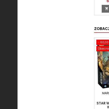
6

ZOBACZ
- 60,00 
Obecnie
MAR
STAR W