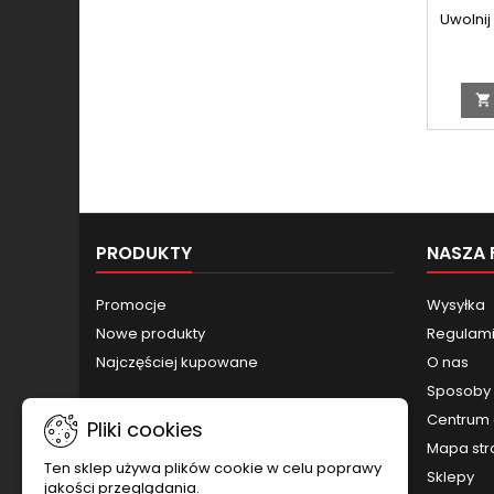
Uwolnij

PRODUKTY
NASZA 
Promocje
Wysyłka
Nowe produkty
Regulamin
Najczęściej kupowane
O nas
Sposoby 
Centrum 
Pliki cookies
Mapa str
Ten sklep używa plików cookie w celu poprawy
Sklepy
jakości przeglądania.