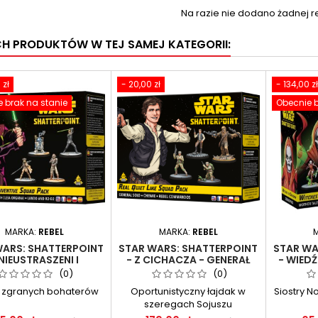
Na razie nie dodano żadnej re
CH PRODUKTÓW W TEJ SAMEJ KATEGORII:
 zł
- 20,00 zł
- 134,00 zł
 brak na stanie
Obecnie b
MARKA:
REBEL
MARKA:
REBEL
WARS: SHATTERPOINT
STAR WARS: SHATTERPOINT
STAR WA
 NIEUSTRASZENI I
- Z CICHACZA - GENERAŁ
- WIED
OMYSŁOWI: LUKE
SOLO
M
(0)
(0)
SKYWALKER
 zgranych bohaterów
Oportunistyczny łajdak w
Siostry N
szeregach Sojuszu
Rebeliantów