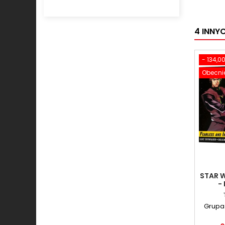
4 INNY
- 134,00
Obecnie
STAR 
-
P
Grupa