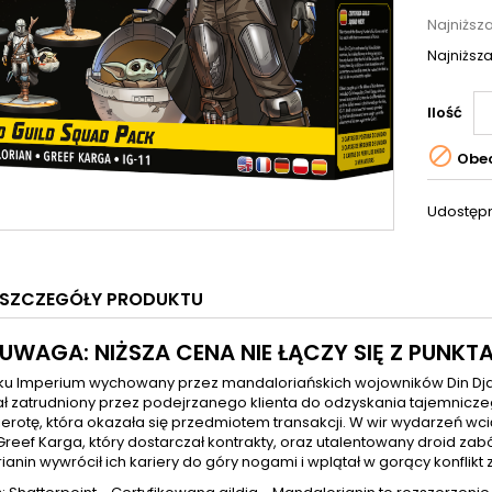
Najniższ
Najniższa
Ilość

Obec
Udostępn
SZCZEGÓŁY PRODUKTU
UWAGA: NIŻSZA CENA NIE ŁĄCZY SIĘ Z PUNK
u Imperium wychowany przez mandaloriańskich wojowników Din Djari
ał zatrudniony przez podejrzanego klienta do odzyskania tajemnicze
ierotę, która okazała się przedmiotem transakcji. W wir wydarzeń wc
reef Karga, który dostarczał kontrakty, oraz utalentowany droid zabó
anin wywrócił ich kariery do góry nogami i wplątał w gorący konflikt z