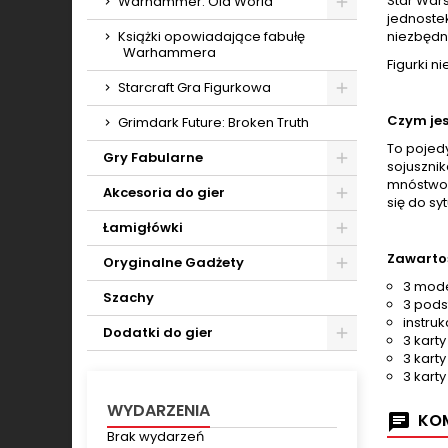
Star Wars
Warhammer: Old World
jednostek
Toggle
Książki opowiadające fabułę
niezbędne
Warhammera
Figurki 
Starcraft Gra Figurkowa
Toggle
Czym jes
Grimdark Future: Broken Truth
To pojedy
Gry Fabularne
sojusznik
Toggle
mnóstwo e
Akcesoria do gier
się do sy
Toggle
Łamigłówki
Toggle
Zawarto
Oryginalne Gadżety
3 mod
Toggle
Szachy
3 pods
instru
Dodatki do gier
3 karty
Toggle
3 kart
3 kart
WYDARZENIA
KOM
Brak wydarzeń