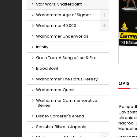
Star Wars: Shatterpoint
Warhammer Age of Sigmar
Toggle
Warhammer 40.000
Toggle
Warhammer Underworlds
Infinity
Gra o Tron: A Song of Ice & Fire
Blood Bowl
Warhammer The Horus Heresy
OPIS
Warhammer Quest
Warhammer Commemorative
Series
Po upadk
Gdy zost
Disney Sorcerer's Arena
chronić s
Nagród, G
Senjutsu: Bitwa o Japonię
Mandalori