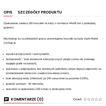
OPIS
SZCZEGÓŁY PRODUKTU
Opakowanie zawiera 100 koszulek na karty o rozmiarze 44x68 mm o podwójnej
grubości.
Wychodząc ku oczekiwaniom graczy prezentujemy koszulki na karty marki Rebel.
Cechuje je:
wysoka przejrzystość i wytrzymałość,
bezbarwność - brak domieszek kolorystycznych (dzięki czemu nie zmieniają
wyglądu grafik na kartach),
wykonane z polipropylenu, bez domieszek polichlorku winylu (lepsza odporność na
promieniowanie słoneczne i zwiększona elastyczność),
brak absorpcji wody (chłonność po 24h zanurzenia na poziomie 0,03%),
grubość premium - 90 mikronów,
duża ilość w opakowaniu (100 sztuk) w atrakcyjnej cenie.
KOMENTARZE (0)
Oceń