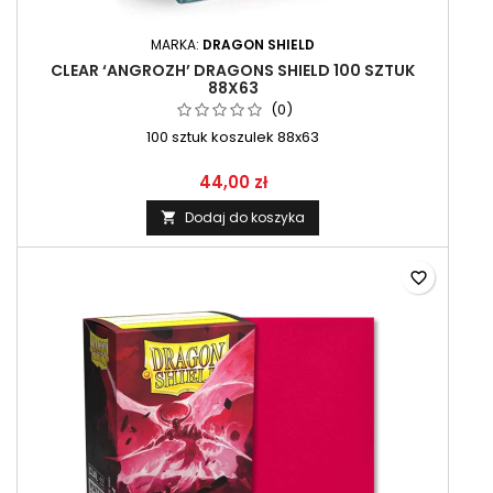
MARKA:
DRAGON SHIELD
CLEAR ‘ANGROZH’ DRAGONS SHIELD 100 SZTUK
88X63
(0)
100 sztuk koszulek 88x63
44,00 zł
Dodaj do koszyka

favorite_border