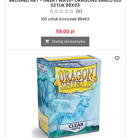
BRUSHED ART - GREAT WAVE- DRAGONS SHIELD 100
SZTUK 88X63
(0)
100 sztuk koszulek 88x63
59,00 zł
Dodaj do koszyka

favorite_border