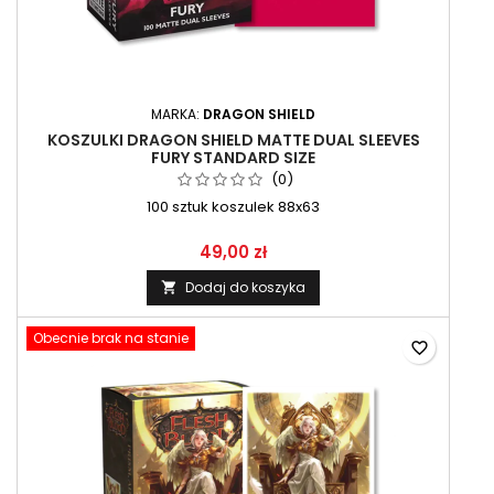
MARKA:
DRAGON SHIELD
KOSZULKI DRAGON SHIELD MATTE DUAL SLEEVES
FURY STANDARD SIZE
(0)
100 sztuk koszulek 88x63
49,00 zł
Dodaj do koszyka

Obecnie brak na stanie
favorite_border