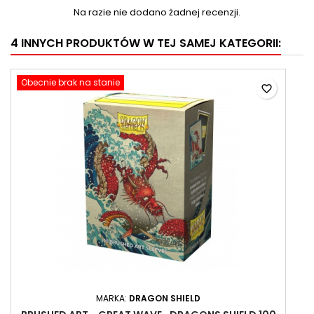
Na razie nie dodano żadnej recenzji.
4 INNYCH PRODUKTÓW W TEJ SAMEJ KATEGORII:
Obecnie brak na stanie
favorite_border
MARKA:
DRAGON SHIELD