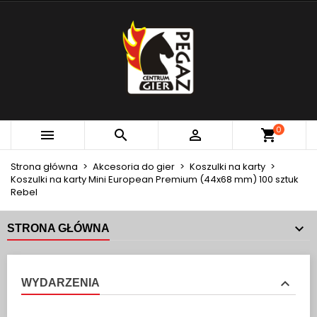
×
×
×
MOJE LISTY ŻYCZEŃ
UTWÓRZ LISTĘ ŻYCZEŃ
ZALOGUJ SIĘ
add_circle_outline
Utwórz nową listę
MUSISZ BYĆ ZALOGOWANY BY ZAPISAĆ PRODUKTY
NAZWA LISTY ŻYCZEŃ
NA SWOJEJ LIŚCIE ŻYCZEŃ.
Anuluj
Zaloguj się
0



Anuluj
Utwórz listę życzeń
Strona główna
Akcesoria do gier
Koszulki na karty
Koszulki na karty Mini European Premium (44x68 mm) 100 sztuk
Rebel
STRONA GŁÓWNA
WYDARZENIA