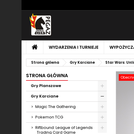
M
U
Z
add_circle_outline
Mu
Na
STRONA
WYDARZENIA I TURNIEJE
WYPOŻYCZA
GŁÓWNA
Strona główna
Gry Karciane
Star Wars: Unl
STRONA GŁÓWNA
Obecnie
Gry Planszowe
Toggle
Gry Karciane
Toggle
Magic The Gathering
Toggle
Pokemon TCG
Toggle
Riftbound: League of Legends
Trading Card Game