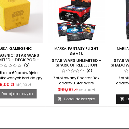
ARKA:
GAMEGENIC
MARKA:
FANTASY FLIGHT
MARKA
GAMES
GENIC: STAR WARS
MITED - DECK POD -
STAR WARS UNLIMITED -
STAR W
W (PUDEŁKO ŻÓŁTE)
SPARK OF REBELLION
SHADOWS
(0)
BOOSTER BOX SEALED
BO
(0)
łko na 60 podwójnie
lkowanych kart do gry
Zafoliowany Booster Box
Zafol
ar Wars: Unlimited
dodatku Star Wars
dodatk
19,00 zł
149,00 zł
Unlimited Booster Box Spark of
399,00 zł
659,00 zł
Rebellion zawiera 24
Dodaj do koszyka
boosterki.
Dodaj do koszyka
D

