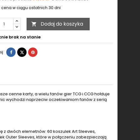
 cena w ciągu ostatnich 30 dni
Dodaj do koszyka

nie brak na stanie
Udostępnij
Tweetuj
Pinterest
ij
sze cenne karty, a wielu fanów gier TCG i CCG hołduje
nic wychodzi naprzeciw oczekiwaniom fanów z serią
ię z dwóch elemetnów: 60 koszulek Art Sleeves,
lek Outer Sleeves, które w połączeniu zabezpieczają