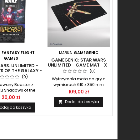
:
FANTASY FLIGHT
MARKA:
GAMEGENIC
GAMES
GAMEGENIC: STAR WARS
UNLIMITED - GAME MAT - X-
ARS: UNLIMITED -
WING
 OF THE GALAXY -
(0)
OSTER PACK
(0)
Wytrzymała mata do gry o
iowany Booster z
wymiarach 610 x 350 mm
u Shadows of the
109,00 zł
Galaxy
20,00 zł
Dodaj do koszyka

odaj do koszyka