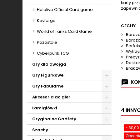
karty pr
zapewnia
Hololive Official Card game
Keyforge
CECHY
World of Tanks Card Game
Bardzo
Bardzo
Pozostałe
Perfek
Wytrzy
Cyberpunk TCG
Precyz
Doskon
Gry dla dwojga
Brak z
Gry Figurkowe
KOM
Toggle
Gry Fabularne
Toggle
Akcesoria do gier
Toggle
Łamigłówki
4 INNY
Toggle
Oryginalne Gadżety
Toggle
- 30,00 
Szachy
Obecnie