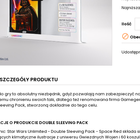
Najniższa
Ilość

Obec
Udostępn
SZCZEGÓŁY PRODUKTU
do gry to absolutny niezbędnik, gdyż pozwalają nam zabezpieczyć na
mu chronieniu swoich talii, dlatego też renomowana firma Gamege
leeving Pack, stworzoną dokładnie do tego celu.
CJE O PRODUKCIE DOUBLE SLEEVING PACK
c: Star Wars Unlimited - Double Sleeving Pack - Space Red składa s
cych klimatyczne ilustracje z uniwersu Gwiezdnych Wojen i 60 koszu