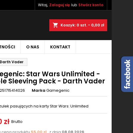
Witaj,
Zaloguj się
lub
Stwórz konto
×
×
×
aj
Koszyk
0
szt. -
0,00 zł
TNOŚCI
O NAS
KONTAKT
ę
 Darth Vader
ń
genic: Star Wars Unlimited -
le Sleeving Pack - Darth Vader
251715414026
Marka
Gamegenic
zulek pasujących na karty Star Wars: Unlimited
 zł
Brutto
a cena produktu
55,00 zł
z dnia
08.08.2026