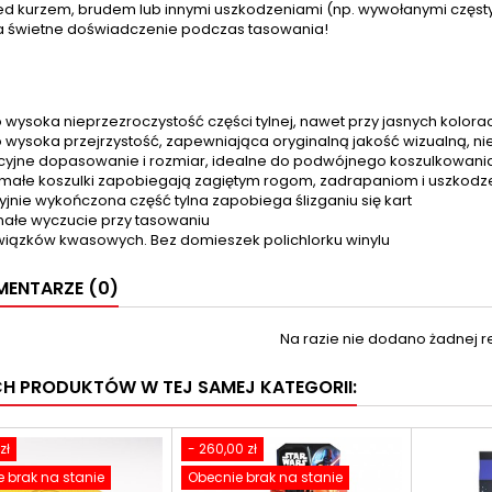
zed kurzem, brudem lub innymi uszkodzeniami (np. wywołanymi czę
 świetne doświadczenie podczas tasowania!
 wysoka nieprzezroczystość części tylnej, nawet przy jasnych kolora
 wysoka przejrzystość, zapewniająca oryginalną jakość wizualną, nie
cyjne dopasowanie i rozmiar, idealne do podwójnego koszulkowani
małe koszulki zapobiegają zagiętym rogom, zadrapaniom i uszkod
yjnie wykończona część tylna zapobiega ślizganiu się kart
ałe wyczucie przy tasowaniu
wiązków kwasowych. Bez domieszek polichlorku winylu
ENTARZE (0)
Na razie nie dodano żadnej re
CH PRODUKTÓW W TEJ SAMEJ KATEGORII:
zł
- 260,00 zł
 brak na stanie
Obecnie brak na stanie