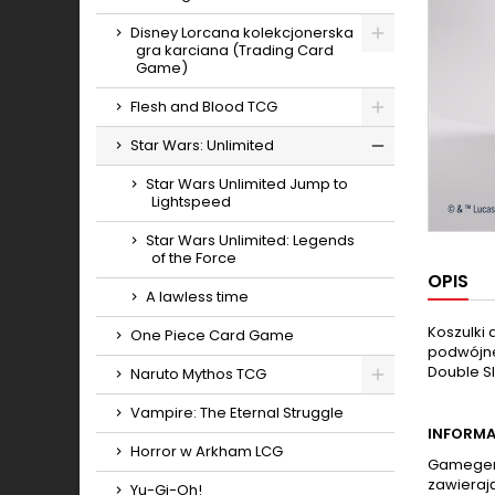
Toggle
Disney Lorcana kolekcjonerska
gra karciana (Trading Card
Toggle
Game)
Flesh and Blood TCG
Toggle
Star Wars: Unlimited
Toggle
Star Wars Unlimited Jump to
Lightspeed
Star Wars Unlimited: Legends
of the Force
OPIS
A lawless time
Koszulki 
One Piece Card Game
podwójne
Double S
Naruto Mythos TCG
Toggle
Vampire: The Eternal Struggle
INFORMA
Horror w Arkham LCG
Gamegeni
zawierają
Yu-Gi-Oh!