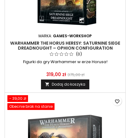
MARKA:
GAMES-WORKSHOP
WARHAMMER THE HORUS HERESY: SATURNINE SIEGE
DREADNOUGHT – OPHION CONFIGURATION
(0)
Figurki do gry Warhammer w erze Horusa!
319,00 zł
375,00 zł
Dodaj do koszyka

- 39,00 zł
favorite_border
Obecnie brak na stanie