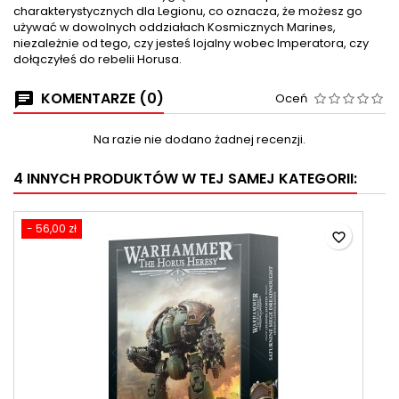
charakterystycznych dla Legionu, co oznacza, że ​​możesz go
używać w dowolnych oddziałach Kosmicznych Marines,
niezależnie od tego, czy jesteś lojalny wobec Imperatora, czy
dołączyłeś do rebelii Horusa.
KOMENTARZE (0)
Oceń
Na razie nie dodano żadnej recenzji.
4 INNYCH PRODUKTÓW W TEJ SAMEJ KATEGORII:
- 56,00 zł
favorite_border