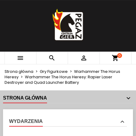
×
×
×
MOJE LISTY ŻYCZEŃ
UTWÓRZ LISTĘ ŻYCZEŃ
ZALOGUJ SIĘ
add_circle_outline
Utwórz nową listę
MUSISZ BYĆ ZALOGOWANY BY ZAPISAĆ PRODUKTY
NAZWA LISTY ŻYCZEŃ
NA SWOJEJ LIŚCIE ŻYCZEŃ.
Anuluj
Zaloguj się
0



Anuluj
Utwórz listę życzeń
Strona główna
Gry Figurkowe
Warhammer The Horus
Heresy
Warhammer The Horus Heresy: Rapier Laser
Destroyer and Quad Launcher Battery
STRONA GŁÓWNA
WYDARZENIA