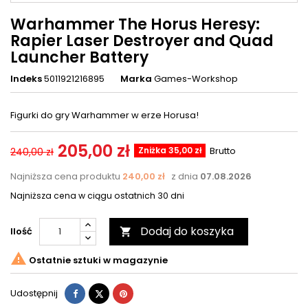
Warhammer The Horus Heresy:
Rapier Laser Destroyer and Quad
Launcher Battery
Indeks
5011921216895
Marka
Games-Workshop
Figurki do gry Warhammer w erze Horusa!
205,00 zł
Zniżka 35,00 zł
Brutto
240,00 zł
Najniższa cena produktu
240,00 zł
z dnia
07.08.2026
Najniższa cena w ciągu ostatnich 30 dni
Dodaj do koszyka
Ilość


Ostatnie sztuki w magazynie
Udostępnij
Tweetuj
Pinterest
Udostępnij