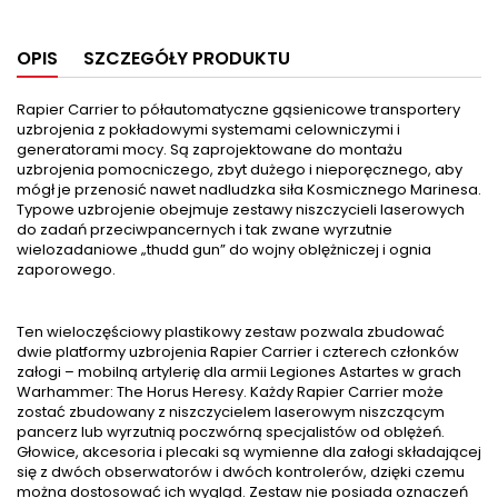
OPIS
SZCZEGÓŁY PRODUKTU
Rapier Carrier to półautomatyczne gąsienicowe transportery
uzbrojenia z pokładowymi systemami celowniczymi i
generatorami mocy. Są zaprojektowane do montażu
uzbrojenia pomocniczego, zbyt dużego i nieporęcznego, aby
mógł je przenosić nawet nadludzka siła Kosmicznego Marinesa.
Typowe uzbrojenie obejmuje zestawy niszczycieli laserowych
do zadań przeciwpancernych i tak zwane wyrzutnie
wielozadaniowe „thudd gun” do wojny oblężniczej i ognia
zaporowego.
Ten wieloczęściowy plastikowy zestaw pozwala zbudować
dwie platformy uzbrojenia Rapier Carrier i czterech członków
załogi – mobilną artylerię dla armii Legiones Astartes w grach
Warhammer: The Horus Heresy. Każdy Rapier Carrier może
zostać zbudowany z niszczycielem laserowym niszczącym
pancerz lub wyrzutnią poczwórną specjalistów od oblężeń.
Głowice, akcesoria i plecaki są wymienne dla załogi składającej
się z dwóch obserwatorów i dwóch kontrolerów, dzięki czemu
można dostosować ich wygląd. Zestaw nie posiada oznaczeń