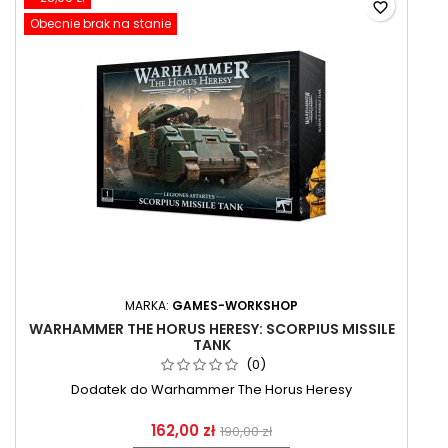
favorite_border
Obecnie brak na stanie
MARKA:
GAMES-WORKSHOP
WARHAMMER THE HORUS HERESY: SCORPIUS MISSILE
TANK
(0)
Dodatek do Warhammer The Horus Heresy
162,00 zł
190,00 zł