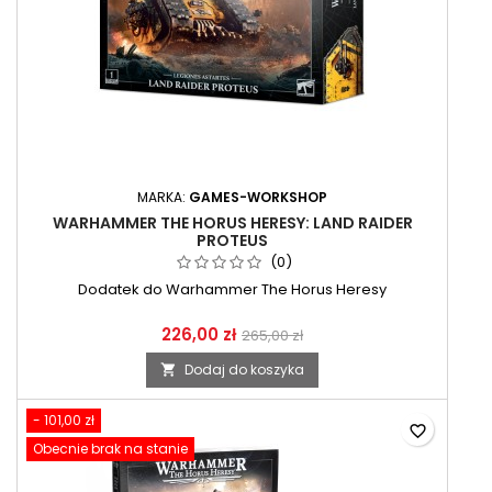
MARKA:
GAMES-WORKSHOP
WARHAMMER THE HORUS HERESY: LAND RAIDER
PROTEUS
(0)
Dodatek do Warhammer The Horus Heresy
226,00 zł
265,00 zł
Dodaj do koszyka

- 101,00 zł
favorite_border
Obecnie brak na stanie