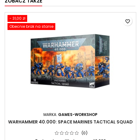
ZOBACZ TAKŻE
- 31,00 zł
favorite_border
Obecnie brak na stanie
MARKA:
GAMES-WORKSHOP
WARHAMMER 40.000: SPACE MARINES TACTICAL SQUAD
(0)