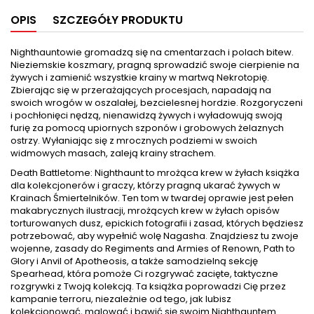
OPIS
SZCZEGÓŁY PRODUKTU
Nighthauntowie gromadzą się na cmentarzach i polach bitew.
Nieziemskie koszmary, pragną sprowadzić swoje cierpienie na
żywych i zamienić wszystkie krainy w martwą Nekrotopię.
Zbierając się w przerażających procesjach, napadają na
swoich wrogów w oszalałej, bezcielesnej hordzie. Rozgoryczeni
i pochłonięci nędzą, nienawidzą żywych i wyładowują swoją
furię za pomocą upiornych szponów i grobowych żelaznych
ostrzy. Wyłaniając się z mrocznych podziemi w swoich
widmowych masach, zaleją krainy strachem.
Death Battletome: Nighthaunt to mrożąca krew w żyłach książka
dla kolekcjonerów i graczy, którzy pragną ukarać żywych w
Krainach Śmiertelników. Ten tom w twardej oprawie jest pełen
makabrycznych ilustracji, mrożących krew w żyłach opisów
torturowanych dusz, epickich fotografii i zasad, których będziesz
potrzebować, aby wypełnić wolę Nagasha. Znajdziesz tu zwoje
wojenne, zasady do Regiments and Armies of Renown, Path to
Glory i Anvil of Apotheosis, a także samodzielną sekcję
Spearhead, która pomoże Ci rozgrywać zacięte, taktyczne
rozgrywki z Twoją kolekcją. Ta książka poprowadzi Cię przez
kampanie terroru, niezależnie od tego, jak lubisz
kolekcjonować, malować i bawić się swoim Nighthauntem.