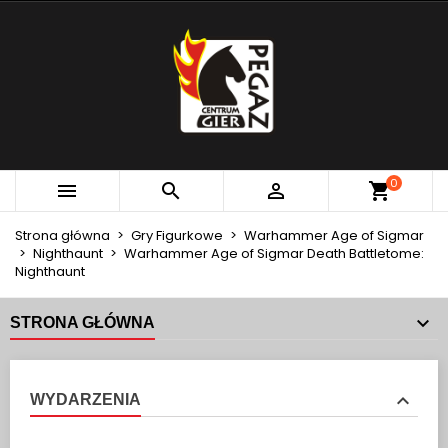
×
×
×
MOJE LISTY ŻYCZEŃ
UTWÓRZ LISTĘ ŻYCZEŃ
ZALOGUJ SIĘ
add_circle_outline
Utwórz nową listę
MUSISZ BYĆ ZALOGOWANY BY ZAPISAĆ PRODUKTY
NAZWA LISTY ŻYCZEŃ
NA SWOJEJ LIŚCIE ŻYCZEŃ.
Anuluj
Zaloguj się
0



Anuluj
Utwórz listę życzeń
Strona główna
Gry Figurkowe
Warhammer Age of Sigmar
Nighthaunt
Warhammer Age of Sigmar Death Battletome:
Nighthaunt
STRONA GŁÓWNA
WYDARZENIA