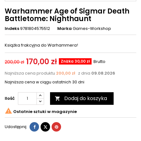
Warhammer Age of Sigmar Death
Battletome: Nighthaunt
Indeks
9781804575512
Marka
Games-Workshop
Książka frakcyjna do Warhammera!
170,00 zł
Zniżka 30,00 zł
Brutto
200,00 zł
Najniższa cena produktu
200,00 zł
z dnia
09.08.2026
Najniższa cena w ciągu ostatnich 30 dni
Dodaj do koszyka
Ilość


Ostatnie sztuki w magazynie
Udostępnij
Tweetuj
Pinterest
Udostępnij