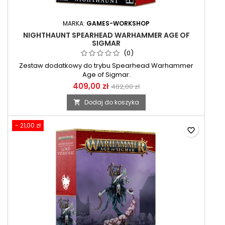
MARKA:
GAMES-WORKSHOP
NIGHTHAUNT SPEARHEAD WARHAMMER AGE OF
SIGMAR
(0)
Zestaw dodatkowy do trybu Spearhead Warhammer
Age of Sigmar.
409,00 zł
482,00 zł
Dodaj do koszyka

- 21,00 zł
favorite_border