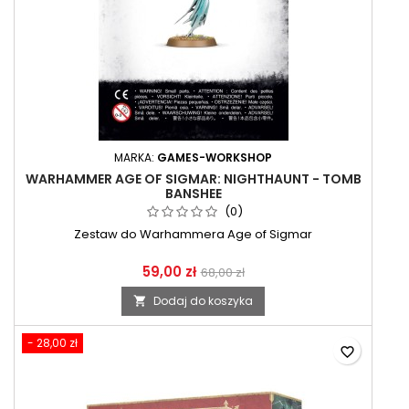
MARKA:
GAMES-WORKSHOP
WARHAMMER AGE OF SIGMAR: NIGHTHAUNT - TOMB
BANSHEE
(0)
Zestaw do Warhammera Age of Sigmar
59,00 zł
68,00 zł
Dodaj do koszyka

- 28,00 zł
favorite_border