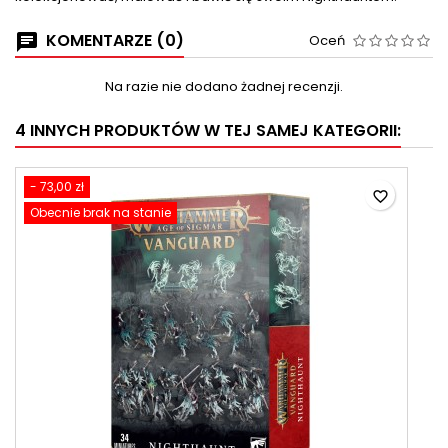
KOMENTARZE (0)
Oceń
Na razie nie dodano żadnej recenzji.
4 INNYCH PRODUKTÓW W TEJ SAMEJ KATEGORII:
- 73,00 zł
favorite_border
Obecnie brak na stanie