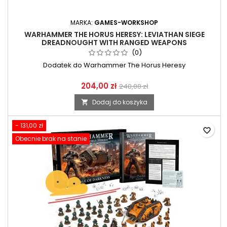
MARKA:
GAMES-WORKSHOP
WARHAMMER THE HORUS HERESY: LEVIATHAN SIEGE
DREADNOUGHT WITH RANGED WEAPONS
(0)
Dodatek do Warhammer The Horus Heresy
204,00 zł
240,00 zł
Dodaj do koszyka

- 131,00 zł
favorite_border
Obecnie brak na stanie