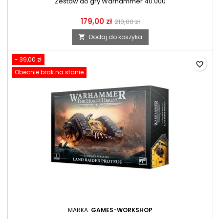
Zestaw do gry Warhammer 40.000
179,00 zł
210,00 zł
Dodaj do koszyka

- 39,00 zł
favorite_border
Obecnie brak na stanie
MARKA:
GAMES-WORKSHOP