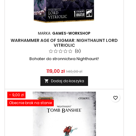
MARKA:
GAMES-WORKSHOP
WARHAMMER AGE OF SIGMAR: NIGHTHAUNT LORD
VITRIOLIC
(0)
Bohater do stronnictwa Nighthaunt!
119,00 zł
140,00 zł
Dodaj do koszyka

- 9,00 zł
favorite_border
Obecnie brak na stanie