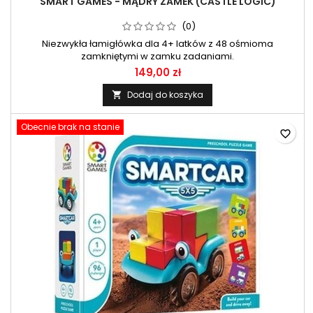
SMART GAMES - MĄDRY ZAMEK (CASTLE LOGIC)
(0)
Niezwykła łamigłówka dla 4+ latków z 48 ośmioma
zamkniętymi w zamku zadaniami.
149,00 zł
Dodaj do koszyka

Obecnie brak na stanie
favorite_border