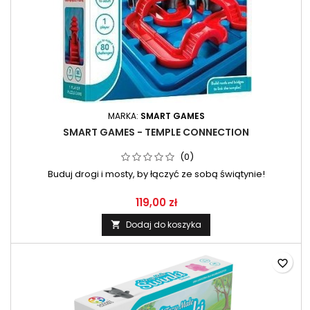
MARKA:
SMART GAMES
SMART GAMES - TEMPLE CONNECTION
(0)
Buduj drogi i mosty, by łączyć ze sobą świątynie!
119,00 zł
Dodaj do koszyka

favorite_border