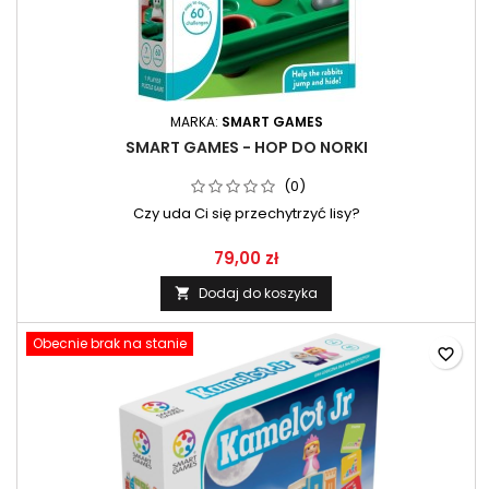
MARKA:
SMART GAMES
SMART GAMES - HOP DO NORKI
(0)
Czy uda Ci się przechytrzyć lisy?
79,00 zł
Dodaj do koszyka

Obecnie brak na stanie
favorite_border