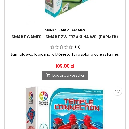
MARKA:
SMART GAMES
SMART GAMES - SMART ZWIERZAKI NA WSI (FARMER)
(0)
Łamigłówka logiczna w której to Ty rozplanowujesz farmę.
109,00 zł
Dodaj do koszyka

favorite_border