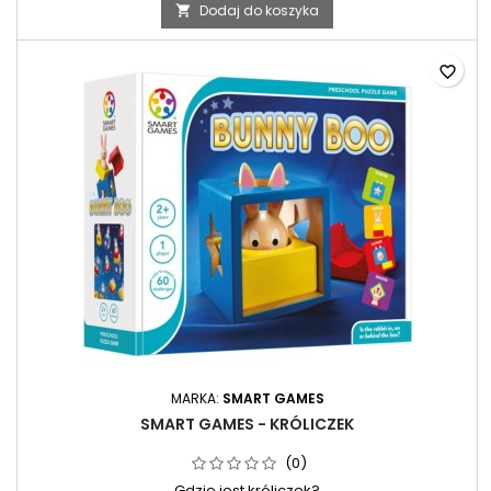
Dodaj do koszyka

favorite_border
MARKA:
SMART GAMES
SMART GAMES - KRÓLICZEK
(0)
Gdzie jest króliczek?