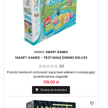
MARKA:
SMART GAMES
SMART GAMES - TRZY MAŁE ŚWINKI DELUXE
(0)
Pomóż świnkom schować się przed wilkiem rozwiązując
przestrzenne zagadki.
139,00 zł
Dodaj do koszyka

favorite_border