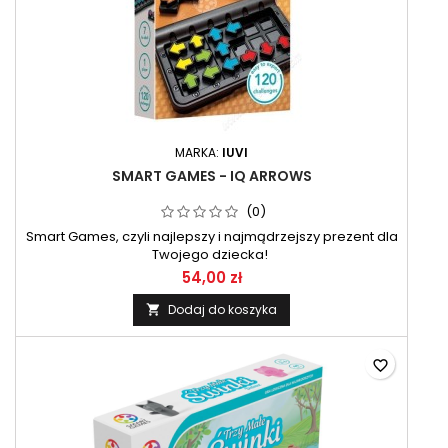
MARKA:
IUVI
SMART GAMES - IQ ARROWS
(0)
Smart Games, czyli najlepszy i najmądrzejszy prezent dla
Twojego dziecka!
54,00 zł
Dodaj do koszyka

favorite_border