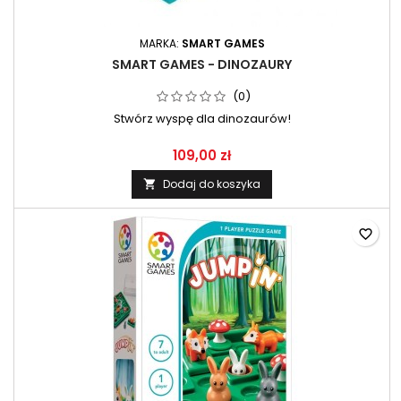
MARKA:
SMART GAMES
SMART GAMES - DINOZAURY
(0)
Stwórz wyspę dla dinozaurów!
109,00 zł
Dodaj do koszyka

favorite_border