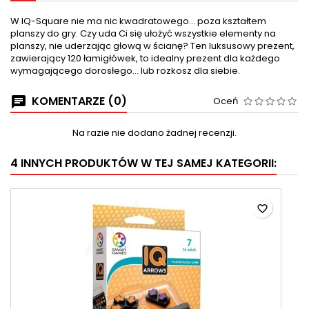
W IQ-Square nie ma nic kwadratowego... poza kształtem
planszy do gry. Czy uda Ci się ułożyć wszystkie elementy na
planszy, nie uderzając głową w ścianę? Ten luksusowy prezent,
zawierający 120 łamigłówek, to idealny prezent dla każdego
wymagającego dorosłego... lub rozkosz dla siebie.
KOMENTARZE (0)
Oceń
Na razie nie dodano żadnej recenzji.
4 INNYCH PRODUKTÓW W TEJ SAMEJ KATEGORII:
favorite_border