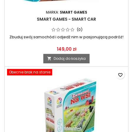
MARKA:
SMART GAMES
SMART GAMES - SMART CAR
(0)
Zbuduj swój samochód i odjedź nim w pasjonującą podróż!
149,00 zł
Dodaj do koszyka

Obecnie brak na stanie
favorite_border