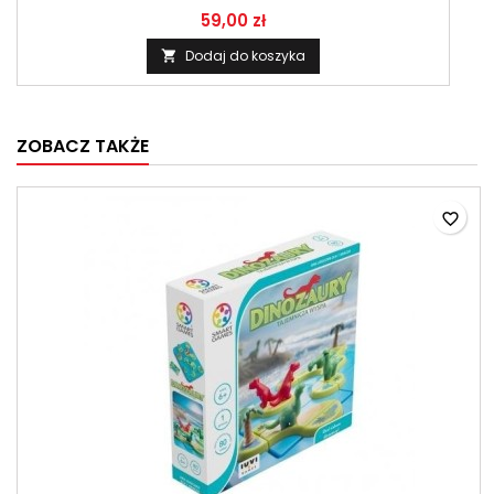
59,00 zł
Dodaj do koszyka

ZOBACZ TAKŻE
favorite_border