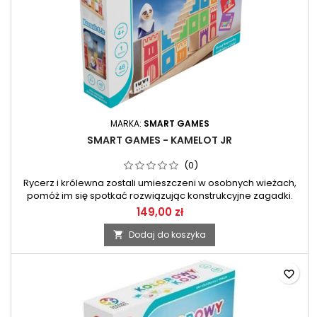
MARKA:
SMART GAMES
SMART GAMES - KAMELOT JR
(0)
Rycerz i królewna zostali umieszczeni w osobnych wieżach,
pomóż im się spotkać rozwiązując konstrukcyjne zagadki.
149,00 zł
Dodaj do koszyka

favorite_border