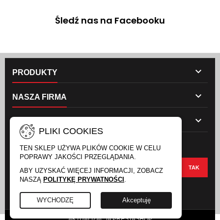
Śledź nas na Facebooku

PRODUKTY

NASZA FIRMA

TWOJE KONTO
PLIKI COOKIES
NEWSLETTER
TEN SKLEP UŻYWA PLIKÓW COOKIE W CELU
POPRAWY JAKOŚCI PRZEGLĄDANIA.
ABY UZYSKAĆ WIĘCEJ INFORMACJI, ZOBACZ
NASZĄ
POLITYKĘ PRYWATNOŚCI
.
FACEBOOK
INSTAGRAM
WYCHODZĘ
Akceptuję
AKTUALIZACJA PRESTASHOP