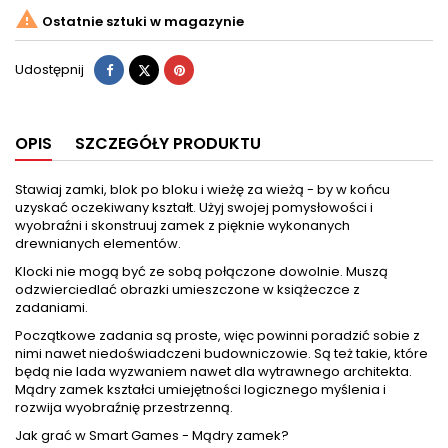

Ostatnie sztuki w magazynie
Udostępnij
Tweetuj
Pinterest
Udostępnij
OPIS
SZCZEGÓŁY PRODUKTU
Stawiaj zamki, blok po bloku i wieżę za wieżą - by w końcu
uzyskać oczekiwany kształt. Użyj swojej pomysłowości i
wyobraźni i skonstruuj zamek z pięknie wykonanych
drewnianych elementów.
Klocki nie mogą być ze sobą połączone dowolnie. Muszą
odzwierciedlać obrazki umieszczone w książeczce z
zadaniami.
Początkowe zadania są proste, więc powinni poradzić sobie z
nimi nawet niedoświadczeni budowniczowie. Są też takie, które
będą nie lada wyzwaniem nawet dla wytrawnego architekta.
Mądry zamek kształci umiejętności logicznego myślenia i
rozwija wyobraźnię przestrzenną.
Jak grać w Smart Games - Mądry zamek?