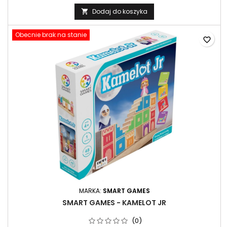
Dodaj do koszyka

Obecnie brak na stanie
favorite_border
MARKA:
SMART GAMES
SMART GAMES - KAMELOT JR
(0)