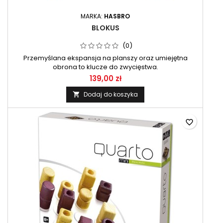
MARKA:
HASBRO
BLOKUS
(0)
Przemyślana ekspansja na planszy oraz umiejętna
obrona to klucze do zwycięstwa.
139,00 zł
Dodaj do koszyka

favorite_border