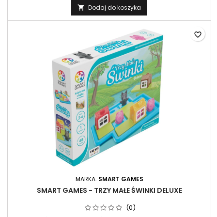
Dodaj do koszyka

favorite_border
MARKA:
SMART GAMES
SMART GAMES - TRZY MAŁE ŚWINKI DELUXE
(0)