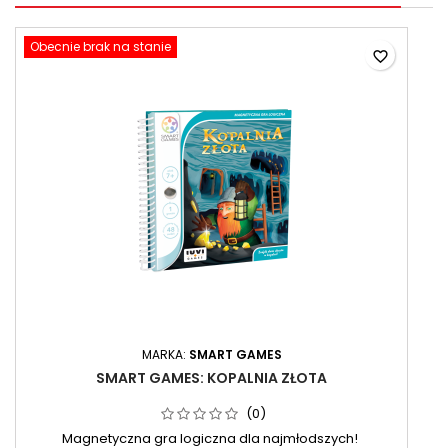
Obecnie brak na stanie
favorite_border
MARKA:
SMART GAMES
SMART GAMES: KOPALNIA ZŁOTA
(0)
Magnetyczna gra logiczna dla najmłodszych!