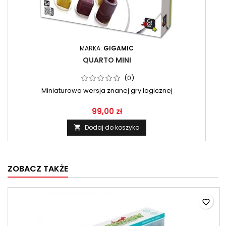
MARKA:
GIGAMIC
QUARTO MINI
(0)
Miniaturowa wersja znanej gry logicznej
99,00 zł
Dodaj do koszyka

ZOBACZ TAKŻE
favorite_border