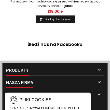
Pomóż świnkom schować się przed wilkiem rozwiązując
przestrzenne zagadki.
139,00 zł
Dodaj do koszyka

Śledź nas na Facebooku

PRODUKTY

NASZA FIRMA

TWOJE KONTO
PLIKI COOKIES
NEWSLETTER
TEN SKLEP UŻYWA PLIKÓW COOKIE W CELU