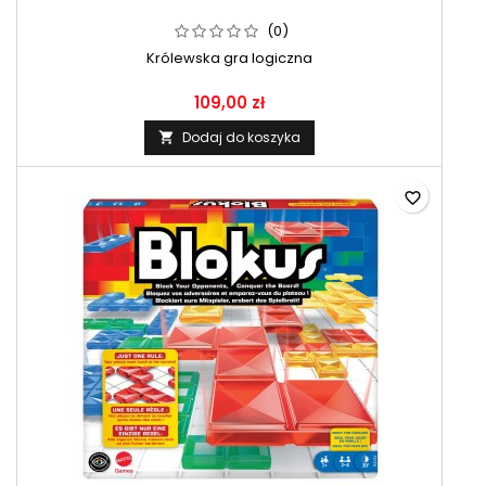
(0)
Królewska gra logiczna
109,00 zł
Dodaj do koszyka

favorite_border