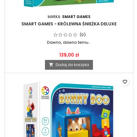
MARKA:
SMART GAMES
SMART GAMES - KRÓLEWNA ŚNIEŻKA DELUXE
(0)
Dawno, dawno temu...
139,00 zł
Dodaj do koszyka

favorite_border