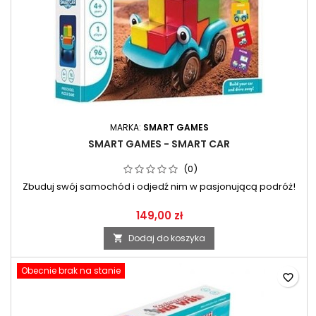
MARKA:
SMART GAMES
SMART GAMES - SMART CAR
(0)
Zbuduj swój samochód i odjedź nim w pasjonującą podróż!
149,00 zł
Dodaj do koszyka

Obecnie brak na stanie
favorite_border