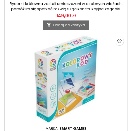
Rycerz i królewna zostali umieszczeni w osobnych wieżach,
pomóż im się spotkać rozwiązując konstrukcyjne zagadki.
149,00 zł
Dodaj do koszyka

favorite_border
MARKA:
SMART GAMES