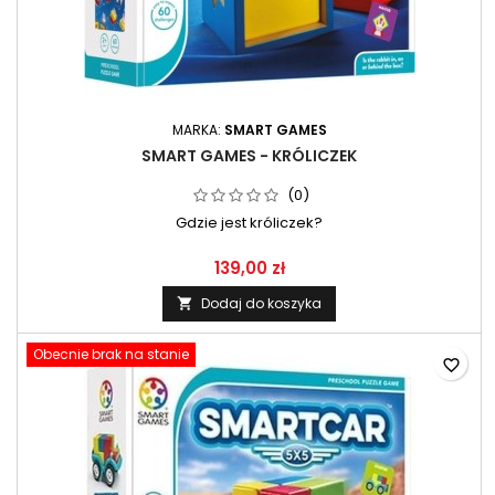
MARKA:
SMART GAMES
SMART GAMES - KRÓLICZEK
(0)
Gdzie jest króliczek?
139,00 zł
Dodaj do koszyka

Obecnie brak na stanie
favorite_border