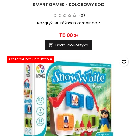
SMART GAMES - KOLOROWY KOD
(0)
Rozgryź 100 różnych kombinacji!
110,00 zł
Dodaj do koszyka

Obecnie brak na stanie
favorite_border