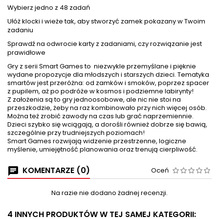
Wybierz jedno z 48 zadań
Ułóż klocki i wieże tak, aby stworzyć zamek pokazany w Twoim
zadaniu
Sprawdź na odwrocie karty z zadaniami, czy rozwiązanie jest
prawidłowe
Gry z serii Smart Games to niezwykle przemyślane i pięknie
wydane propozycje dla młodszych i starszych dzieci. Tematyka
smartów jest przeróżna: od zamków i smoków, poprzez spacer
z pupilem, aż po podróże w kosmos i podziemne labirynty!
Z założenia są to gry jednoosobowe, ale nic nie stoi na
przeszkodzie, żeby na raz kombinowało przy nich więcej osób.
Można też zrobić zawody na czas lub grać naprzemiennie.
Dzieci szybko się wciągają, a dorośli również dobrze się bawią,
szczególnie przy trudniejszych poziomach!
Smart Games rozwijają widzenie przestrzenne, logiczne
myślenie, umiejętność planowania oraz trenują cierpliwość.
KOMENTARZE (0)
Oceń
Na razie nie dodano żadnej recenzji.
4 INNYCH PRODUKTÓW W TEJ SAMEJ KATEGORII: