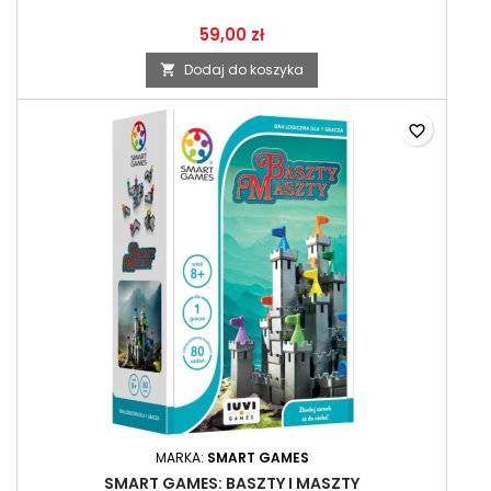
59,00 zł
Dodaj do koszyka

favorite_border
MARKA:
SMART GAMES
SMART GAMES: BASZTY I MASZTY