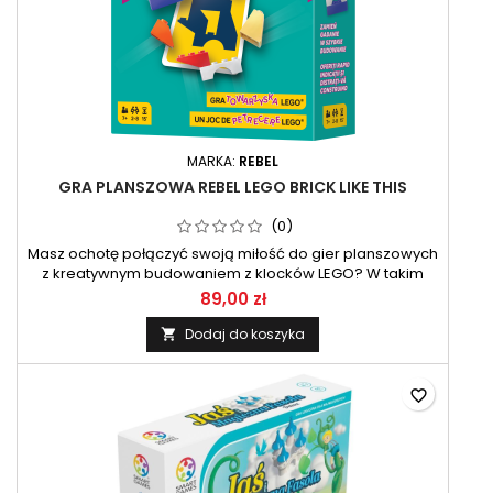
MARKA:
REBEL
GRA PLANSZOWA REBEL LEGO BRICK LIKE THIS
(0)
Masz ochotę połączyć swoją miłość do gier planszowych
z kreatywnym budowaniem z klocków LEGO? W takim
razie mamy coś, co na pewno Cię zainteresuje! Ta gra to
89,00 zł
doskonała konsolidacja kreatywności, typowej dla
budowania z klocków LEGO, oraz dynamicznej rywalizacji,
Dodaj do koszyka

która zafascynuje zarówno młodszych, jak i starszych
graczy.
favorite_border