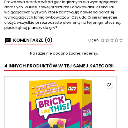
Prawdziwa perełka wśród gier logicznych dla wymagających
dorosłych. W luksusowej broszurze i opakowaniu czeka 120
wciągających wyzwań, które zaintrygują nawet najbardziej
wymagających łamigłówkowiczów. Czy uda Ci się umiejętnie
ułożyć wszystkie przezroczyste elementy na tej enigmatycznej,
pięciokątnej planszy do gry?
KOMENTARZE (0)
Oceń
Na razie nie dodano żadnej recenzji.
4 INNYCH PRODUKTÓW W TEJ SAMEJ KATEGORII:
favorite_border