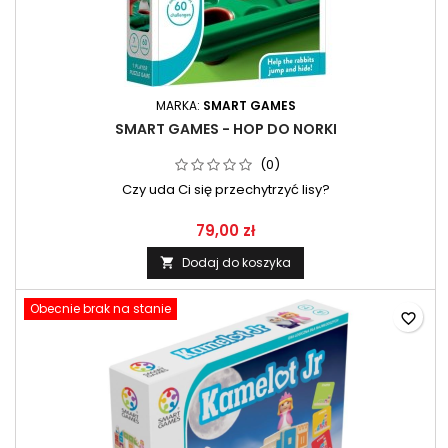
MARKA:
SMART GAMES
SMART GAMES - HOP DO NORKI
(0)
Czy uda Ci się przechytrzyć lisy?
79,00 zł
Dodaj do koszyka

Obecnie brak na stanie
favorite_border