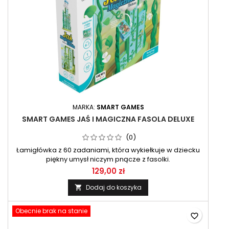
MARKA:
SMART GAMES
SMART GAMES JAŚ I MAGICZNA FASOLA DELUXE
(0)
Łamigłówka z 60 zadaniami, która wykiełkuje w dziecku
piękny umysł niczym pnącze z fasolki.
129,00 zł
Dodaj do koszyka

Obecnie brak na stanie
favorite_border