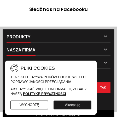
Śledź nas na Facebooku

PRODUKTY

NASZA FIRMA

TWOJE KONTO
PLIKI COOKIES
NEWSLETTER
TEN SKLEP UŻYWA PLIKÓW COOKIE W CELU
POPRAWY JAKOŚCI PRZEGLĄDANIA.
ABY UZYSKAĆ WIĘCEJ INFORMACJI, ZOBACZ
NASZĄ
POLITYKĘ PRYWATNOŚCI
.
FACEBOOK
INSTAGRAM
WYCHODZĘ
Akceptuję
AKTUALIZACJA PRESTASHOP