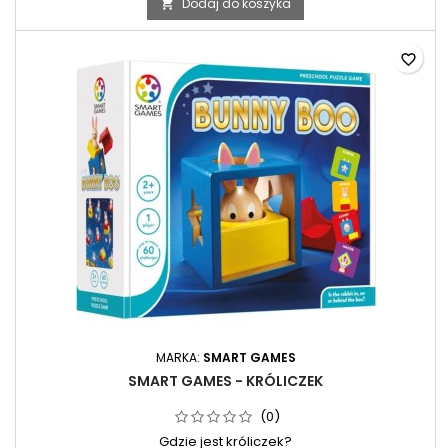
Dodaj do koszyka

favorite_border
MARKA:
SMART GAMES
SMART GAMES - KRÓLICZEK
(0)
Gdzie jest króliczek?