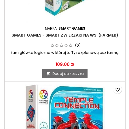
MARKA:
SMART GAMES
SMART GAMES - SMART ZWIERZAKI NA WSI (FARMER)
(0)
Łamigłówka logiczna w której to Ty rozplanowujesz farmę.
109,00 zł
Dodaj do koszyka

favorite_border