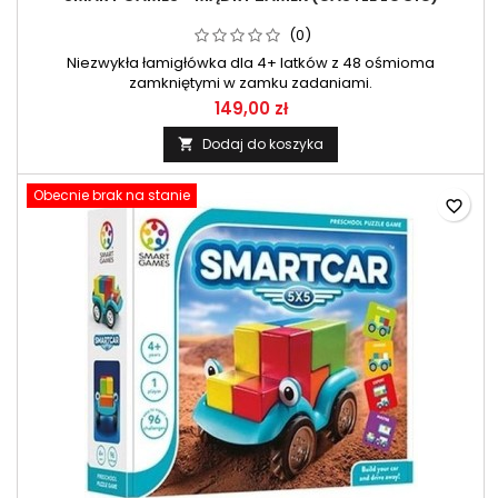
(0)
Niezwykła łamigłówka dla 4+ latków z 48 ośmioma
zamkniętymi w zamku zadaniami.
149,00 zł
Dodaj do koszyka

Obecnie brak na stanie
favorite_border