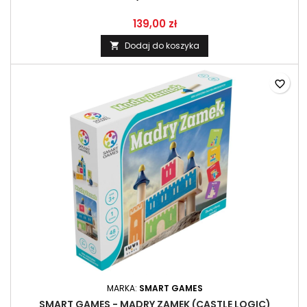
139,00 zł
Dodaj do koszyka

favorite_border
MARKA:
SMART GAMES
SMART GAMES - MĄDRY ZAMEK (CASTLE LOGIC)