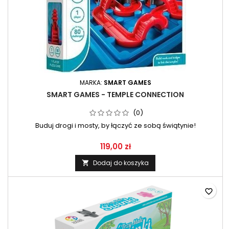
MARKA:
SMART GAMES
SMART GAMES - TEMPLE CONNECTION
(0)
Buduj drogi i mosty, by łączyć ze sobą świątynie!
119,00 zł
Dodaj do koszyka

favorite_border