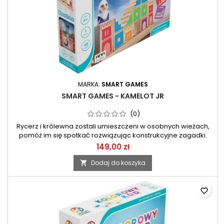
MARKA:
SMART GAMES
SMART GAMES - KAMELOT JR
(0)
Rycerz i królewna zostali umieszczeni w osobnych wieżach,
pomóż im się spotkać rozwiązując konstrukcyjne zagadki.
149,00 zł
Dodaj do koszyka

favorite_border