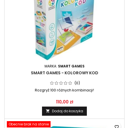
MARKA:
SMART GAMES
SMART GAMES - KOLOROWY KOD
(0)
Rozgryź 100 różnych kombinacji!
110,00 zł
Dodaj do koszyka

Obecnie brak na stanie
favorite_border