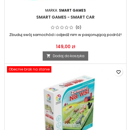
MARKA:
SMART GAMES
SMART GAMES - SMART CAR
(0)
Zbuduj swój samochód i odjedź nim w pasjonującą podróż!
149,00 zł
Dodaj do koszyka

Obecnie brak na stanie
favorite_border