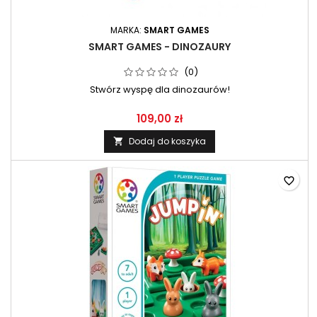
MARKA:
SMART GAMES
SMART GAMES - DINOZAURY
(0)
Stwórz wyspę dla dinozaurów!
109,00 zł
Dodaj do koszyka

favorite_border