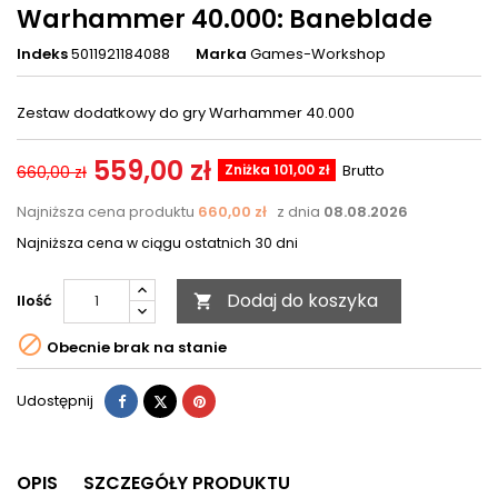
Warhammer 40.000: Baneblade
Indeks
5011921184088
Marka
Games-Workshop
Zestaw dodatkowy do gry Warhammer 40.000
559,00 zł
Zniżka 101,00 zł
Brutto
660,00 zł
Najniższa cena produktu
660,00 zł
z dnia
08.08.2026
Najniższa cena w ciągu ostatnich 30 dni
Dodaj do koszyka
Ilość


Obecnie brak na stanie
Udostępnij
Tweetuj
Pinterest
Udostępnij
OPIS
SZCZEGÓŁY PRODUKTU