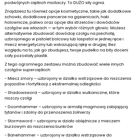
podwójnych ciężkich miotaczy. To DUŻO siły ognia.
Znajdziesz tu również opcje kosmetyczne, takie jak dodatkowe
schowki, dodatkowe pancerze na gąsienicach, haki
holownicze, paliwo oraz opcje dla strzelców i dowódców
czołgów we włazach — w tym wybór różnych głowic. Możesz
alternatywnie zbudować dowódcę czołgu na piechotę,
uzbrojonego w pistolet bolcowy lub laspistol w jednej ręce i
miecz energetyczny lub wskazującą rękę w drugiej. Bez
względu na to, jak go zbudujesz, twoje pudełko na bity doceni
cały pozostały plastik.
Z tego ogromnego zestawu można zbudować wiele innych
czołgów superciężkich:
- Miecz zmory – uzbrojony w działko wstrząsowe do niszczenia
pojazdów i fortyfikacji z ekstremalnej odległości
- Shadowsword – uzbrojony w działko wulkaniczne, które
niszczy czołgi
- Doomhammer – uzbrojony w armatę magmową zabijającą
tytanów i zdolny do przenoszenia żołnierzy
- Stormsword – uzbrojony w działo oblężnicze z mieczem
burzowym do niszczenia bunkrów
- Banehammer – uzbrojony w działko wstrząsowe do