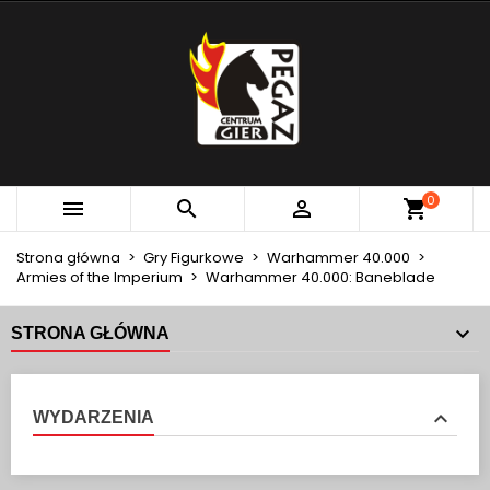
×
×
×
MOJE LISTY ŻYCZEŃ
UTWÓRZ LISTĘ ŻYCZEŃ
ZALOGUJ SIĘ
add_circle_outline
Utwórz nową listę
MUSISZ BYĆ ZALOGOWANY BY ZAPISAĆ PRODUKTY
NAZWA LISTY ŻYCZEŃ
NA SWOJEJ LIŚCIE ŻYCZEŃ.
Anuluj
Zaloguj się
0



Anuluj
Utwórz listę życzeń
Strona główna
Gry Figurkowe
Warhammer 40.000
Armies of the Imperium
Warhammer 40.000: Baneblade
STRONA GŁÓWNA
WYDARZENIA