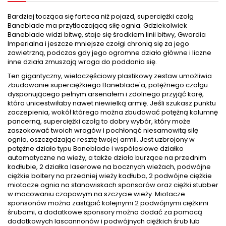
Bardziej tocząca się forteca niż pojazd, superciężki czołg
Baneblade ma przytłaczającą siłę ognia. Gdziekolwiek
Baneblade widzi bitwę, staje się środkiem linii bitwy, Gwardia
Imperialna i jeszcze mniejsze czołgi chronią się za jego
zawietrzną, podczas gdy jego ogromne działo główne i liczne
inne działa zmuszają wroga do poddania się.
Ten gigantyczny, wieloczęściowy plastikowy zestaw umożliwia
zbudowanie superciężkiego Baneblade'a, potężnego czołgu
dysponującego pełnym arsenałem i zdolnego przyjąć karę,
która unicestwiłaby nawet niewielką armię. Jeśli szukasz punktu
zaczepienia, wokół którego można zbudować potężną kolumnę
pancerną, superciężki czołg to dobry wybór, który może
zaszokować twoich wrogów i pochłonąć niesamowitą siłę
ognia, oszczędzając resztę twojej armii. Jest uzbrojony w
potężne działo typu Baneblade i współosiowe działko
automatyczne na wieży, a także działo burzące na przednim
kadłubie, 2 działka laserowe na bocznych wieżach, podwójne
ciężkie boltery na przedniej wieży kadłuba, 2 podwójne ciężkie
miotacze ognia na stanowiskach sponsorów oraz ciężki stubber
w mocowaniu czopowym na szczycie wieży. Miotacze
sponsonów można zastąpić kolejnymi 2 podwójnymi ciężkimi
śrubami, a dodatkowe sponsory można dodać za pomocą
dodatkowych lascannonów i podwójnych ciężkich śrub lub