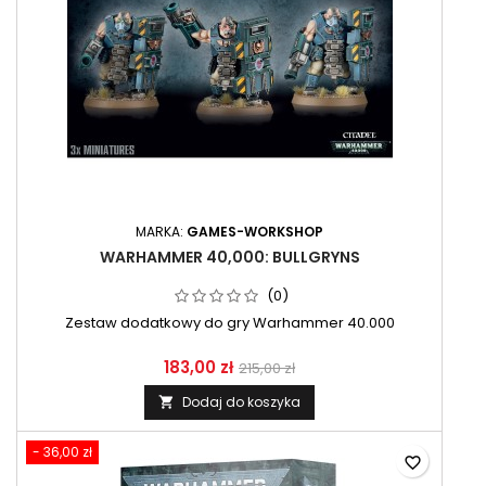
MARKA:
GAMES-WORKSHOP
WARHAMMER 40,000: BULLGRYNS
(0)
Zestaw dodatkowy do gry Warhammer 40.000
183,00 zł
215,00 zł
Dodaj do koszyka

- 36,00 zł
favorite_border