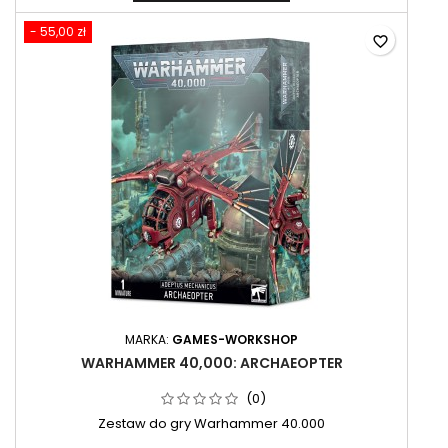
- 55,00 zł
favorite_border
MARKA:
GAMES-WORKSHOP
WARHAMMER 40,000: ARCHAEOPTER
(0)
Zestaw do gry Warhammer 40.000