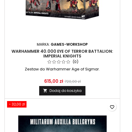
MARKA:
GAMES-WORKSHOP
WARHAMMER 40.000 EYE OF TERROR BATTALION:
IMPERIAL KNIGHTS
(0)
Zestaw do Warhammer Age of Sigmar.
615,00 zł
720,00 zł
Dodaj do koszyka

- 32,00 zł
favorite_border