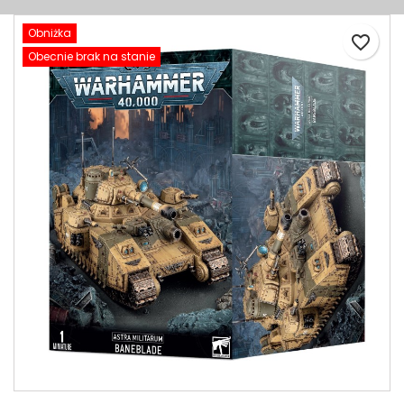
Obniżka
favorite_border
Obecnie brak na stanie