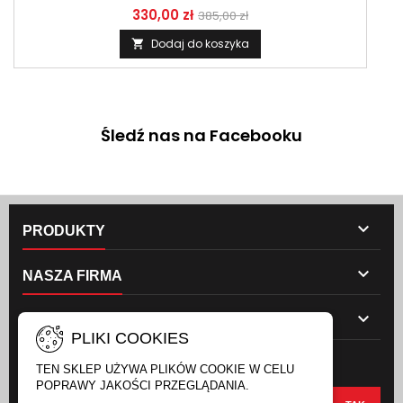
330,00 zł
385,00 zł
Dodaj do koszyka

Śledź nas na Facebooku

PRODUKTY

NASZA FIRMA

TWOJE KONTO
PLIKI COOKIES
NEWSLETTER
TEN SKLEP UŻYWA PLIKÓW COOKIE W CELU
POPRAWY JAKOŚCI PRZEGLĄDANIA.