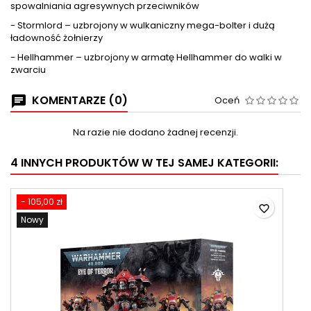
spowalniania agresywnych przeciwników
- Stormlord – uzbrojony w wulkaniczny mega-bolter i dużą
ładowność żołnierzy
- Hellhammer – uzbrojony w armatę Hellhammer do walki w
zwarciu
KOMENTARZE (0)
Oceń
Na razie nie dodano żadnej recenzji.
4 INNYCH PRODUKTÓW W TEJ SAMEJ KATEGORII:
- 105,00 zł
favorite_border
Nowy