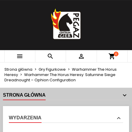
×
×
×
MOJE LISTY ŻYCZEŃ
UTWÓRZ LISTĘ ŻYCZEŃ
ZALOGUJ SIĘ
add_circle_outline
Utwórz nową listę
MUSISZ BYĆ ZALOGOWANY BY ZAPISAĆ PRODUKTY
NAZWA LISTY ŻYCZEŃ
NA SWOJEJ LIŚCIE ŻYCZEŃ.
Anuluj
Zaloguj się
0



Anuluj
Utwórz listę życzeń
Strona główna
Gry Figurkowe
Warhammer The Horus
Heresy
Warhammer The Horus Heresy: Saturnine Siege
Dreadnought – Ophion Configuration
STRONA GŁÓWNA
WYDARZENIA