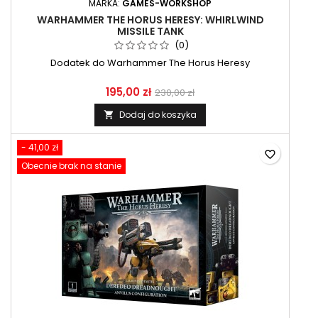
MARKA:
GAMES-WORKSHOP
WARHAMMER THE HORUS HERESY: WHIRLWIND
MISSILE TANK
(0)
Dodatek do Warhammer The Horus Heresy
195,00 zł
230,00 zł
Dodaj do koszyka

- 41,00 zł
favorite_border
Obecnie brak na stanie