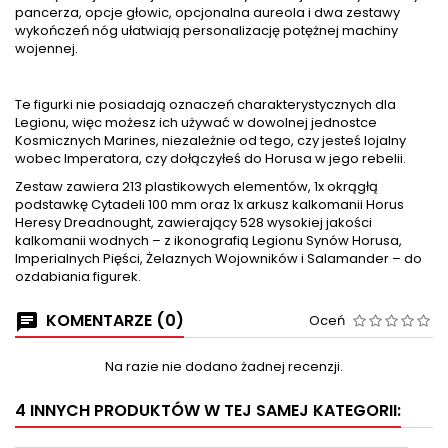
pancerza, opcje głowic, opcjonalna aureola i dwa zestawy
wykończeń nóg ułatwiają personalizację potężnej machiny
wojennej.
Te figurki nie posiadają oznaczeń charakterystycznych dla
Legionu, więc możesz ich używać w dowolnej jednostce
Kosmicznych Marines, niezależnie od tego, czy jesteś lojalny
wobec Imperatora, czy dołączyłeś do Horusa w jego rebelii.
Zestaw zawiera 213 plastikowych elementów, 1x okrągłą
podstawkę Cytadeli 100 mm oraz 1x arkusz kalkomanii Horus
Heresy Dreadnought, zawierający 528 wysokiej jakości
kalkomanii wodnych – z ikonografią Legionu Synów Horusa,
Imperialnych Pięści, Żelaznych Wojowników i Salamander – do
ozdabiania figurek.
KOMENTARZE (0)
Oceń
Na razie nie dodano żadnej recenzji.
4 INNYCH PRODUKTÓW W TEJ SAMEJ KATEGORII: