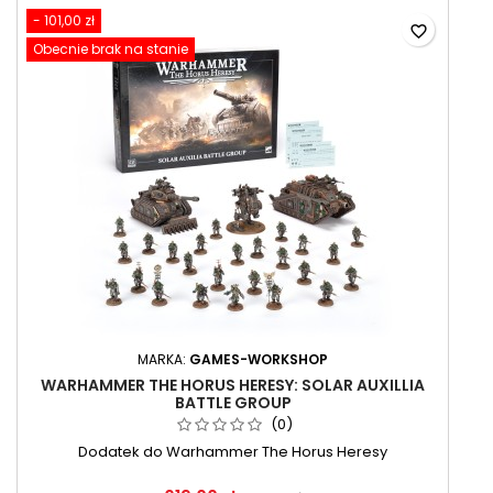
- 101,00 zł
favorite_border
Obecnie brak na stanie
MARKA:
GAMES-WORKSHOP
WARHAMMER THE HORUS HERESY: SOLAR AUXILLIA
BATTLE GROUP
(0)
Dodatek do Warhammer The Horus Heresy