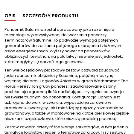
OPIS
SZCZEGÓŁY PRODUKTU
Pancernik Saturnine został opracowany jako rozwinięcie
technologii wykorzystywanej do tworzenia pancerzy
Terminatorów Saturnine. To podwozie wymaga potężnych
generatorów do zasilania potężnego uzbrojenia i złożonych
osłon energetycznych. Wyższy nawet od pancerników
oblężniczych Leviathan, na polu bitwy niewiele jest jednostek,
które mogłyby się oprzeć jego gniewowi.
Ten wieloczęściowy plastikowy zestaw pozwala zbudować
jeden pancernik oblężniczy Saturnine, potężną maszynę
wojenną dla armii Legionów Astartes w grach Warhammer: The
Horus Heresy. Ich gruby pancerz i zaawansowane osłony
pochłaniają ogromną ilość nadlatującej siły ognia, co czyni je
niezwykle trudnymi do pokonania. Konfiguracja Ophion jest
uzbrojona do walki w zwarciu, wyposażona zarówno w
promiennik inwersyjny, jak i miażdżący pojazdy rozdrabniacz
grawitonowy, a także w montowane na klatce piersiowej ciężkie
niszczarki cząsteczkowe, które niszczą pobliską piechotę.
Zestaw zawiera cztery różne wersje sarkofagów, w tym jeden o
tematyce lojalistów i jeden o tematyce zdrajców. Trzy zestawy