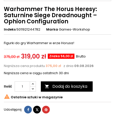
Warhammer The Horus Heresy:
Saturnine Siege Dreadnought –
Ophion Configuration
Indeks
5011921244782
Marka
Games-Workshop
Figurki do gry Warhammer w erze Horusa!
319,00 zł
Zniżka 56,00 zł
Brutto
375,00 zł
Najniższa cena produktu
375,00 zł
z dnia
09.08.2026
Najniższa cena w ciągu ostatnich 30 dni
Dodaj do koszyka
Ilość


Ostatnie sztuki w magazynie
Udostępnij
Tweetuj
Pinterest
Udostępnij