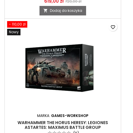
619,00 zł
720,00 zł
Dodaj do koszyka

- 110,00 zł
favorite_border
Nowy
MARKA:
GAMES-WORKSHOP
WARHAMMER THE HORUS HERESY: LEGIONES
ASTARTES: MAXIMUS BATTLE GROUP