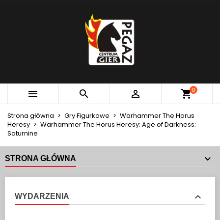
×
×
×
MOJE LISTY ŻYCZEŃ
UTWÓRZ LISTĘ ŻYCZEŃ
ZALOGUJ SIĘ
add_circle_outline
Utwórz nową listę
MUSISZ BYĆ ZALOGOWANY BY ZAPISAĆ PRODUKTY
NAZWA LISTY ŻYCZEŃ
NA SWOJEJ LIŚCIE ŻYCZEŃ.
Anuluj
Zaloguj się
0



Anuluj
Utwórz listę życzeń
Strona główna
Gry Figurkowe
Warhammer The Horus
Heresy
Warhammer The Horus Heresy: Age of Darkness:
Saturnine
STRONA GŁÓWNA
WYDARZENIA