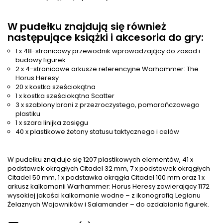
W pudełku znajdują się również
następujące książki i akcesoria do gry:
1 x 48-stronicowy przewodnik wprowadzający do zasad i
budowy figurek
2 x 4-stronicowe arkusze referencyjne Warhammer: The
Horus Heresy
20 x kostka sześciokątna
1 x kostka sześciokątna Scatter
3 x szablony broni z przezroczystego, pomarańczowego
plastiku
1 x szara linijka zasięgu
40 x plastikowe żetony statusu taktycznego i celów
W pudełku znajduje się 1207 plastikowych elementów, 41 x
podstawek okrągłych Citadel 32 mm, 7 x podstawek okrągłych
Citadel 50 mm, 1 x podstawka okrągła Citadel 100 mm oraz 1 x
arkusz kalkomanii Warhammer: Horus Heresy zawierający 1172
wysokiej jakości kalkomanie wodne – z ikonografią Legionu
Żelaznych Wojowników i Salamander – do ozdabiania figurek.