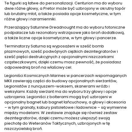
Te figurki są łatwe do personalizacji. Centurion ma do wyboru
dwie różne głowy, a Pretor może być uzbrojony w okrutny topór
lub brutalny młot, a także posiada opcje kosmetyczne, w tym
różne głowy i naramienniki.
Przerażający Saturnine Dreadnought ma do wyboru fotoniczne
podpalacze lub rezonatory wstrząsowe jako broń dodatkową,
a także liczne opcje kosmetyczne, w tym głowy i pancerze.
Terminatorzy Saturna są wyposażeni w sześć bomb
plazmowych, sześć podwójnych ciężkich dezintegratorów i
sześć pięści destrukcyjnych z opcjonalnymi niszczarkami
cząsteczkowymi, dzięki czemu masz pewność, że posiadasz
odpowiednią broń na właściwy cel.
Legioniści Kosmicznych Marines w pancerzach wspomaganych
MKII zawierają części do budowy opcjonalnych sierżantów,
Legionistów z nuncjuszem-woksem, skanerami wróżb i
weksylami. Każdy sierżant ma do wyboru trzy głowy i opcje
uzbrojenia. Legioniści z bolterami mogą być uzbrojeni w
opcjonalny bagnet lub bagnet łańcuchowy, a głowy i akcesoria
– w tym granaty, kabury pistoletowe i ładownice – są wymienne
między modelami. W zestawie znajduje się również zestaw
dezintegratorów, dzięki czemu możesz ulepszyć swoją
piechotę do Weteranów Taktycznych, uzbrojonych w tę
niszczycielską broń.