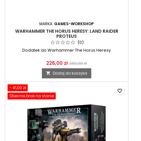
MARKA:
GAMES-WORKSHOP
WARHAMMER THE HORUS HERESY: LAND RAIDER
PROTEUS
(0)
Dodatek do Warhammer The Horus Heresy
226,00 zł
265,00 zł
Dodaj do koszyka

- 41,00 zł
favorite_border
Obecnie brak na stanie