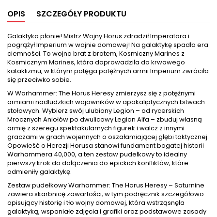
OPIS
SZCZEGÓŁY PRODUKTU
Galaktyka płonie! Mistrz Wojny Horus zdradził Imperatora i
pogrążył Imperium w wojnie domowej! Na galaktykę spadła era
ciemności. To wojna brat z bratem, Kosmiczny Marines z
Kosmicznym Marines, która doprowadziła do krwawego
kataklizmu, w którym potęga potężnych armii Imperium zwróciła
się przeciwko sobie.
W Warhammer: The Horus Heresy zmierzysz się z potężnymi
armiami nadludzkich wojowników w apokaliptycznych bitwach
stołowych. Wybierz swój ulubiony Legion – od rycerskich
Mrocznych Aniołów po dwulicowy Legion Alfa – zbuduj własną
armię z szeregu spektakularnych figurek i walcz z innymi
graczami w grach wojennych o oszałamiającej głębi taktycznej.
Opowieść o Herezji Horusa stanowi fundament bogatej historii
Warhammera 40,000, a ten zestaw pudełkowy to idealny
pierwszy krok do dołączenia do epickich konfliktów, które
odmieniły galaktykę.
Zestaw pudełkowy Warhammer: The Horus Heresy – Saturnine
zawiera skarbnicę zawartości, w tym podręcznik szczegółowo
opisujący historię i tło wojny domowej, która wstrząsnęła
galaktyką, wspaniałe zdjęcia i grafiki oraz podstawowe zasady