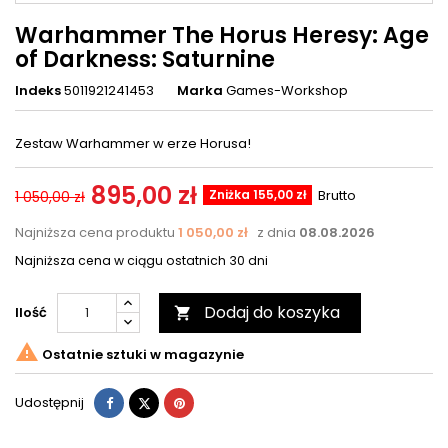
Warhammer The Horus Heresy: Age
of Darkness: Saturnine
Indeks
5011921241453
Marka
Games-Workshop
Zestaw Warhammer w erze Horusa!
895,00 zł
Zniżka 155,00 zł
Brutto
1 050,00 zł
Najniższa cena produktu
1 050,00 zł
z dnia
08.08.2026
Najniższa cena w ciągu ostatnich 30 dni
Dodaj do koszyka
Ilość


Ostatnie sztuki w magazynie
Udostępnij
Tweetuj
Pinterest
Udostępnij