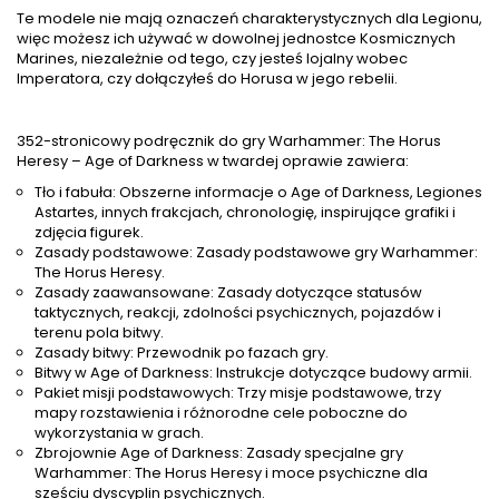
Te modele nie mają oznaczeń charakterystycznych dla Legionu,
więc możesz ich używać w dowolnej jednostce Kosmicznych
Marines, niezależnie od tego, czy jesteś lojalny wobec
Imperatora, czy dołączyłeś do Horusa w jego rebelii.
352-stronicowy podręcznik do gry Warhammer: The Horus
Heresy – Age of Darkness w twardej oprawie zawiera:
Tło i fabuła: Obszerne informacje o Age of Darkness, Legiones
Astartes, innych frakcjach, chronologię, inspirujące grafiki i
zdjęcia figurek.
Zasady podstawowe: Zasady podstawowe gry Warhammer:
The Horus Heresy.
Zasady zaawansowane: Zasady dotyczące statusów
taktycznych, reakcji, zdolności psychicznych, pojazdów i
terenu pola bitwy.
Zasady bitwy: Przewodnik po fazach gry.
Bitwy w Age of Darkness: Instrukcje dotyczące budowy armii.
Pakiet misji podstawowych: Trzy misje podstawowe, trzy
mapy rozstawienia i różnorodne cele poboczne do
wykorzystania w grach.
Zbrojownie Age of Darkness: Zasady specjalne gry
Warhammer: The Horus Heresy i moce psychiczne dla
sześciu dyscyplin psychicznych.