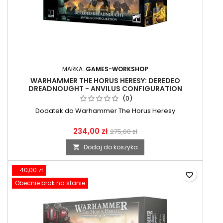
MARKA:
GAMES-WORKSHOP
WARHAMMER THE HORUS HERESY: DEREDEO
DREADNOUGHT - ANVILUS CONFIGURATION
(0)
Dodatek do Warhammer The Horus Heresy
234,00 zł
275,00 zł
Dodaj do koszyka

- 40,00 zł
favorite_border
Obecnie brak na stanie