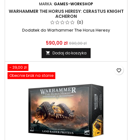
MARKA:
GAMES-WORKSHOP
WARHAMMER THE HORUS HERESY: CERASTUS KNIGHT
ACHERON
(0)
Dodatek do Warhammer The Horus Heresy
590,00 zł
690,00 zł
Dodaj do koszyka

- 39,00 zł
favorite_border
Obecnie brak na stanie