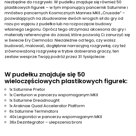
niezbędne do rozgrywki. W pudełku znajduje się również 50
plastikowych figurek – w tym imponujący pancernik Saturnine i
mnóstwo pancernych Kosmicznych Marines MKII „Crusade” –
pozwalających na zbudowanie dwóch wrogich sił do gry od
razu po wyjęciu z pudełka lub na rozpoczęcie budowy
własnego Legionu. Oprócz tego otrzymasz akcesoria do gry i
materiały referencyjne do zasad, które pozwolą Ci zanurzyć się
w świecie Ery Ciemności. Niezależnie od tego, czy wolisz
budować, malować, dogłębnie narracyjną rozgrywkę, czy też
zrównoważoną rozgrywkę w trybie dobierania graczy, ten
zestaw wesprze Twoją podróż przez 31. tysiąclecie.
W pudełku znajduje się 50
wieloczęściowych plastikowych figurek:
1x Saturnine Pretor
1x Centurion w pancerzu wspomaganym MKII
1x Saturnine Dreadnought
1x Araknae Quad Accelerator Platform
6x Saturnine Terminators
40x Legioniści w pancerzu wspomaganym MKII
36x Dezintegrator – ulepszenia broni