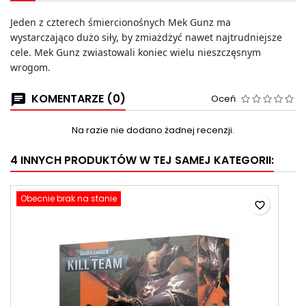
Jeden z czterech śmiercionośnych Mek Gunz ma
wystarczająco dużo siły, by zmiażdżyć nawet najtrudniejsze
cele. Mek Gunz zwiastowali koniec wielu nieszczęsnym
wrogom.
KOMENTARZE (0)
Oceń
Na razie nie dodano żadnej recenzji.
4 INNYCH PRODUKTÓW W TEJ SAMEJ KATEGORII:
Obecnie brak na stanie
favorite_border