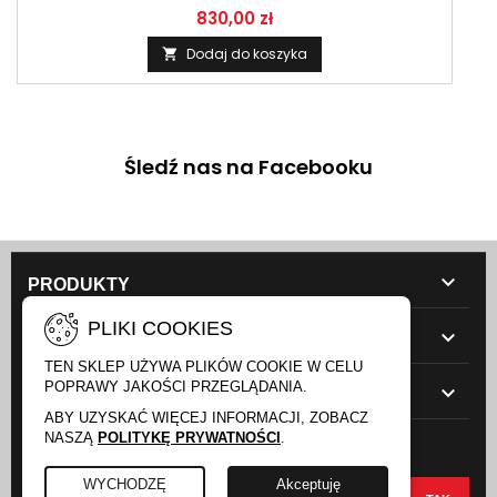
830,00 zł
Dodaj do koszyka

Śledź nas na Facebooku

PRODUKTY
PLIKI COOKIES

NASZA FIRMA
TEN SKLEP UŻYWA PLIKÓW COOKIE W CELU
POPRAWY JAKOŚCI PRZEGLĄDANIA.

TWOJE KONTO
ABY UZYSKAĆ WIĘCEJ INFORMACJI, ZOBACZ
NASZĄ
POLITYKĘ PRYWATNOŚCI
.
NEWSLETTER
WYCHODZĘ
Akceptuję