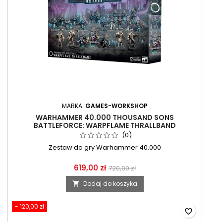
MARKA:
GAMES-WORKSHOP
WARHAMMER 40.000 THOUSAND SONS
BATTLEFORCE: WARPFLAME THRALLBAND
(0)
Zestaw do gry Warhammer 40.000
619,00 zł
720,00 zł
Dodaj do koszyka

- 120,00 zł
favorite_border