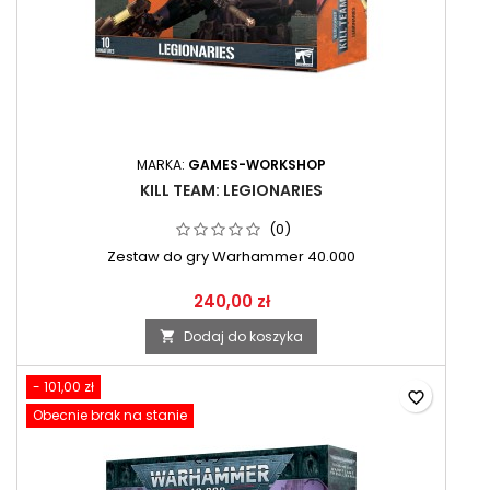
MARKA:
GAMES-WORKSHOP
KILL TEAM: LEGIONARIES
(0)
Zestaw do gry Warhammer 40.000
240,00 zł
Dodaj do koszyka

- 101,00 zł
favorite_border
Obecnie brak na stanie