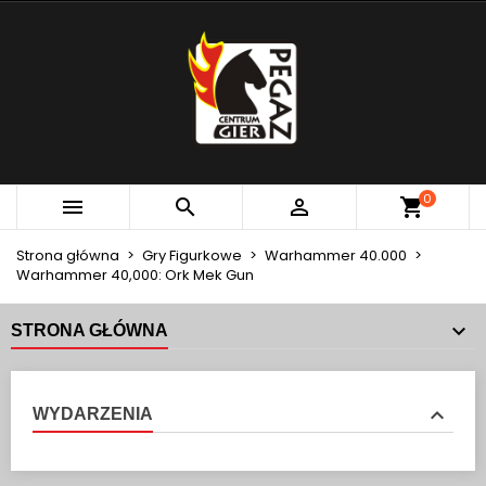
×
×
×
MOJE LISTY ŻYCZEŃ
UTWÓRZ LISTĘ ŻYCZEŃ
ZALOGUJ SIĘ
add_circle_outline
Utwórz nową listę
MUSISZ BYĆ ZALOGOWANY BY ZAPISAĆ PRODUKTY
NAZWA LISTY ŻYCZEŃ
NA SWOJEJ LIŚCIE ŻYCZEŃ.
Anuluj
Zaloguj się
0



Anuluj
Utwórz listę życzeń
Strona główna
Gry Figurkowe
Warhammer 40.000
Warhammer 40,000: Ork Mek Gun
STRONA GŁÓWNA
WYDARZENIA