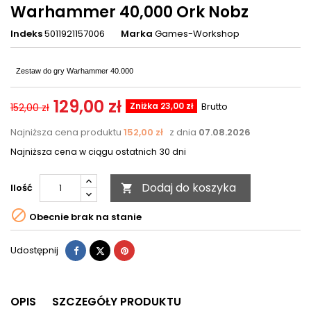
Warhammer 40,000 Ork Nobz
Indeks
5011921157006
Marka
Games-Workshop
Zestaw do gry Warhammer 40.000
129,00 zł
Zniżka 23,00 zł
Brutto
152,00 zł
Najniższa cena produktu
152,00 zł
z dnia
07.08.2026
Najniższa cena w ciągu ostatnich 30 dni
Dodaj do koszyka
Ilość


Obecnie brak na stanie
Udostępnij
Tweetuj
Pinterest
Udostępnij
OPIS
SZCZEGÓŁY PRODUKTU