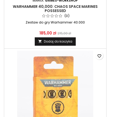
MARKA:
GAMES-WORKSHOP
WARHAMMER 40,000: CHAOS SPACE MARINES
POSSESSED
(0)
Zestaw do gry Warhammer 40.000
185,00 zł
215,00 zł
Dodaj do koszyka

favorite_border