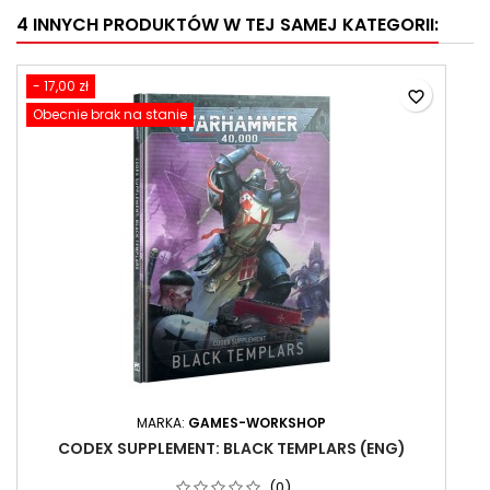
4 INNYCH PRODUKTÓW W TEJ SAMEJ KATEGORII:
- 17,00 zł
favorite_border
Obecnie brak na stanie
MARKA:
GAMES-WORKSHOP
CODEX SUPPLEMENT: BLACK TEMPLARS (ENG)
(0)