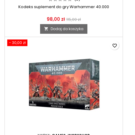
Kodeks suplement do gry Warhammer 40.000
98,00 zł
115,00 zł
Dodaj do koszyka

- 30,00 zł
favorite_border