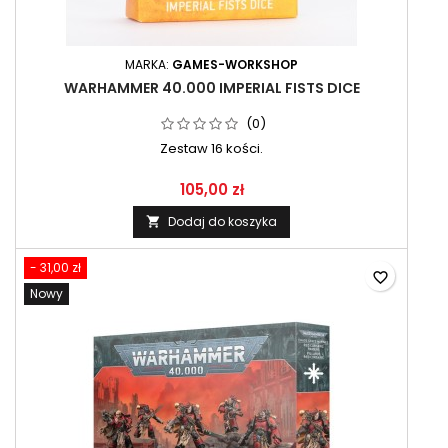
MARKA:
GAMES-WORKSHOP
WARHAMMER 40.000 IMPERIAL FISTS DICE
(0)
Zestaw 16 kości.
105,00 zł
Dodaj do koszyka

- 31,00 zł
favorite_border
Nowy