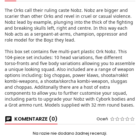
The Orks call their ruling caste Nobz. Nobz are bigger and
scarier than other Orks and revel in cruel or casual violence.
Nobz lead by example, plunging into the thick of the fighting
and breaking skulls left, right and centre. In this way each
Nob acts as a sergeant-at-arms, champion, oppressor and
role model for the Boyz they lead.
This box set contains five multi-part plastic Ork Nobz. This
104-piece set includes: 10 head variations, five different
torso-fronts and five body variations allowing you to assemble
a unique looking squad. Also included are a range of weapon
options including: big choppas, power klaws, shoota/rokkit
kombi-weapons, a shoota/skorcha kombi-weapon, sluggas
and choppas. Additonally there are a host of extra
components to allow you to further customise your squad,
including parts to upgrade your Nobz with Cybork bodies and
a Grot ammo runt. Models supplied with 32 mm round bases.
KOMENTARZE (0)
Oceń
Na razie nie dodano żadnej recenzji.