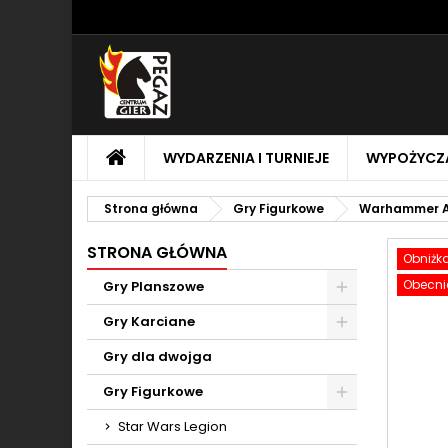
M
U
Z
add_circle_outline
Mu
Na
STRONA
WYDARZENIA I TURNIEJE
WYPOŻYCZA
GŁÓWNA
Strona główna
Gry Figurkowe
Warhammer A
STRONA GŁÓWNA
Obniżk
Obecnie
Gry Planszowe
Toggle
Gry Karciane
Toggle
Gry dla dwojga
Gry Figurkowe
Toggle
Star Wars Legion