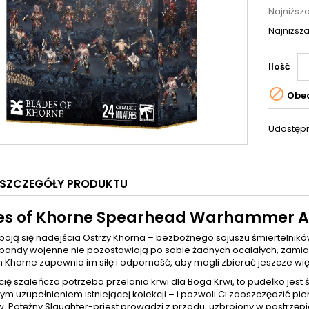
Najniższ
Najniższa
Ilość

Obec
Udostępn
SZCZEGÓŁY PRODUKTU
es of Khorne Spearhead Warhammer A
oją się nadejścia Ostrzy Khorna – bezbożnego sojuszu śmiertelników
bandy wojenne nie pozostawiają po sobie żadnych ocalałych, zamiast
 Khorne zapewnia im siłę i odporność, aby mogli zbierać jeszcze wię
i cię szaleńcza potrzeba przelania krwi dla Boga Krwi, to pudełko jes
ym uzupełnieniem istniejącej kolekcji – i pozwoli Ci zaoszczędzić
. Potężny Slaughter-priest prowadzi z przodu, uzbrojony w postrzę