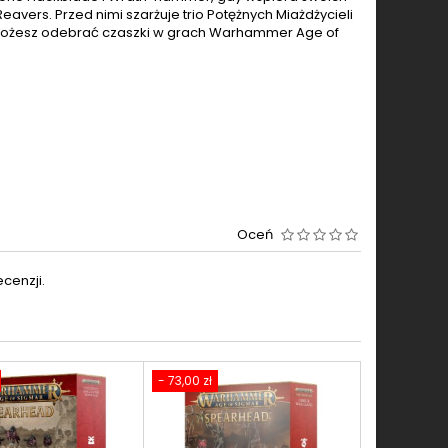
avers. Przed nimi szarżuje trio Potężnych Miażdżycieli
ej możesz odebrać czaszki w grach Warhammer Age of
Oceń
cenzji.
- 73,00 zł