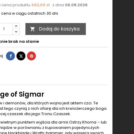
a cena produktu
482,00 zł
z dnia
06.08.2026
 cena w ciągu ostatnich 30 dni
Dodaj do koszyka

nie brak na stanie
Udostępnij
Tweetuj
Pinterest
ij
ge of Sigmar
 i demonów, dla których wojna jest aktem czci. Te
 tego czynią z nich ofiarę dla ich krwiożerczego boga.
cej czaszek dla jego Tronu Czaszek.
t świetnym punktem wyjścia dla armii Ostrzy Khorna – lub
 pieniądze w porównaniu z kupowaniem pojedynczych
pione Hackblade i Wrath-hammer, gdy wspiera swoich