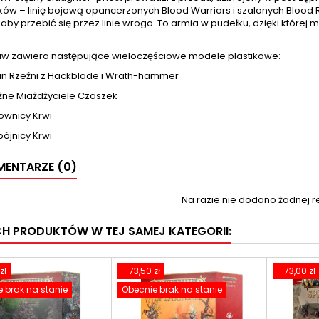
ów – linię bojową opancerzonych Blood Warriors i szalonych Blood Re
 aby przebić się przez linie wroga. To armia w pudełku, dzięki któr
aw zawiera następujące wieloczęściowe modele plastikowe:
łan Rzeźni z Hackblade i Wrath-hammer
ężne Miażdżyciele Czaszek
ownicy Krwi
bójnicy Krwi
ENTARZE (0)
Na razie nie dodano żadnej re
CH PRODUKTÓW W TEJ SAMEJ KATEGORII:
zł
- 73,50 zł
- 73,00 zł
 brak na stanie
Obecnie brak na stanie