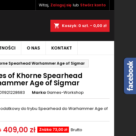
Witaj,
Zaloguj się
lub
Stwórz konto
×
×
×
aj
Koszyk
0
szt. -
0,00 zł
TNOŚCI
O NAS
KONTAKT
ę
horne Spearhead Warhammer Age of Sigmar
ń
es of Khorne Spearhead
ammer Age of Sigmar
011921228683
Marka
Games-Workshop
dodatkowy do trybu Spearhead do Warhammer Age of
409,00 zł
Zniżka 73,00 zł
Brutto
ł