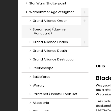
Star Wars: Shatterpoint
Warhammer Age of Sigmar
Toggle
Grand Alliance Order
Toggle
Spearhead (dawniej
Vanguard)
Grand Alliance Chaos
Toggle
Grand Alliance Death
Grand Alliance Destruction
OPIS
Realmscape
Battleforce
Blad
Warcry
Wszyscy b
oszalałe 
Paints set / Paints+Tools set
W zamian
Jeśli pal
Akcesoria
doskonał
zestawów