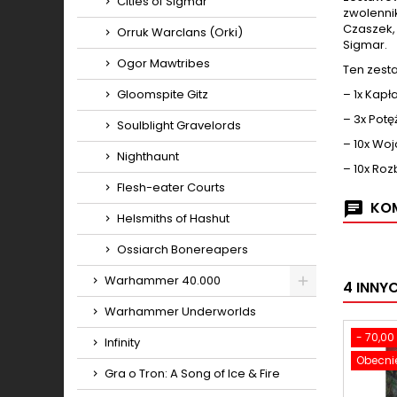
Cities of Sigmar
zwolennik
Czaszek,
Orruk Warclans (Orki)
Sigmar.
Ogor Mawtribes
Ten zest
Gloomspite Gitz
– 1x Kap
– 3x Pot
Soulblight Gravelords
– 10x Woj
Nighthaunt
– 10x Roz
Flesh-eater Courts
KOM
Helsmiths of Hashut
Ossiarch Bonereapers
Warhammer 40.000
4 INNY
Toggle
Warhammer Underworlds
- 70,00 
Infinity
Obecnie
Gra o Tron: A Song of Ice & Fire