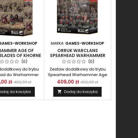
GAMES-WORKSHOP
MARKA:
GAMES-WORKSHOP
AMMER AGE OF
ORRUK WARCLANS
BLADES OF KHORNE
SPEARHEAD WARHAMMER
EAD FANGS OF THE
AGE OF SIGMAR
(0)
(0)
BLOOD GOD
dodatkowy do trybu
Zestaw dodatkowy do trybu
ead do Warhammer
Spearhead Warhammer Age
ge of Sigmar
of Sigmar.
00 zł
409,00 zł
482,00 zł
482,00 zł
odaj do koszyka
Dodaj do koszyka
