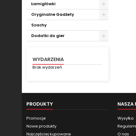
Toggle
Łamigłówki
Toggle
Oryginalne Gadżety
Toggle
Szachy
Dodatki do gier
Toggle
WYDARZENIA
Brak wydarzeń
PRODUKTY
NASZA 
Promocje
Wysyłka
Nowe produkty
Regulamin
Najczęściej kupowane
O nas