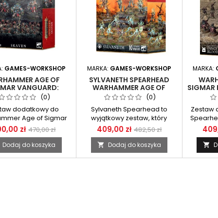
A:
GAMES-WORKSHOP
MARKA:
GAMES-WORKSHOP
MARKA:
RHAMMER AGE OF
SYLVANETH SPEARHEAD
WARH
GMAR VANGUARD:
WARHAMMER AGE OF
SIGMAR 
SKAVEN
SIGMAR
SPEARH
(0)
(0)
taw dodatkowy do
Sylvaneth Spearhead to
Zestaw 
mmer Age of Sigmar
wyjątkowy zestaw, który
Spearh
przenosi graczy w magiczny
A
0,00 zł
409,00 zł
409,
470,00 zł
482,50 zł
świat natury i mocy duchów
lasu w uniwersum
Dodaj do koszyka
Dodaj do koszyka
D


Warhammer Age of Sigmar.
Spearhead: Sylvaneth będzie
odpowiednia dla nowych
graczy, ale też fanów
Warhammera,którzy pragną
wzbogacić swoje armie o
jedne z najpiękniejszych i
najbardziej klimatycznych