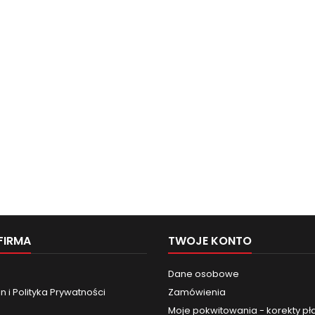
jednostek w całym Age of
Sigmar....
FIRMA
TWOJE KONTO
Dane osobowe
 i Polityka Prywatności
Zamówienia
Moje pokwitowania - korekty pł