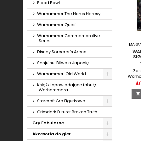
Blood Bowl
Warhammer The Horus Heresy
Warhammer Quest
Warhammer Commemorative
Series
MARK
WA
Disney Sorcerer's Arena
SI
Senjutsu: Bitwa o Japonię
Zes
Warhammer: Old World
Warha
Toggle
40
Książki opowiadające fabułę
Warhammera

Starcraft Gra Figurkowa
Toggle
Grimdark Future: Broken Truth
Gry Fabularne
Toggle
Akcesoria do gier