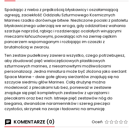
Spadając z nieba z prędkością błyskawicy i oszałamiającą
agresją, zaciekłość Oddziału Szturmowego Kosmicznych
Marines rzadko dorównuje bitwie. Niezliczone pociski z pistoletu
błyskawicznego uderzają we wroga, gdy oddział bez wahania
szarżuje naprzód, rąbiąc i rozdzierając ocalałych wirującymi
mieczami łańcuchowymi, powalając ich na ziemię ciężkim
pancerzem wspomaganym i rozbijając im czaszki z
brutalnością w zwarciu.
Ten zestaw pudełkowy zawiera wszystko, czego potrzebujesz,
aby zbudować pięć wieloczęściowych plastikowych
szturmowych marines, z niesamowitymi możliwościami
personalizacji. Jedna miniatura może być złożona jako sierżant
Space Marine - dwie gołe głowy sierżantów znajdują się na
szczycie siedmiu głów Marines. Całą drużynę można
modelować z plecakami lub bez, ponieważ w zestawie
znajduje się pięć kompletnych zestawów z uprzężami i
plecakami oraz bez nich. Istnieje pięć zestawów nóg do
biegania, dwanaście naramienników i szereg pieczęci
czystości, skrzynek na zwoje i ładownic na amunicję.
KOMENTARZE (0)
Oceń