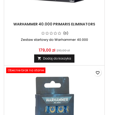
WARHAMMER 40.000 PRIMARIS ELIMINATORS
(0)
Zestaw startowy do Warhammer 40.000
179,00 zł
210,00 zł
Dodaj do koszyka

Obecnie brak na stanie
favorite_border