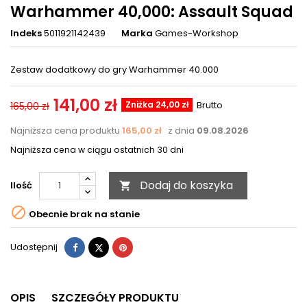
Warhammer 40,000: Assault Squad
Indeks
5011921142439
Marka
Games-Workshop
Zestaw dodatkowy do gry Warhammer 40.000
141,00 zł
Zniżka 24,00 zł
Brutto
165,00 zł
Najniższa cena produktu
165,00 zł
z dnia
09.08.2026
Najniższa cena w ciągu ostatnich 30 dni
Dodaj do koszyka
Ilość


Obecnie brak na stanie
Udostępnij
Tweetuj
Pinterest
Udostępnij
OPIS
SZCZEGÓŁY PRODUKTU