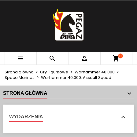
×
×
×
MOJE LISTY ŻYCZEŃ
UTWÓRZ LISTĘ ŻYCZEŃ
ZALOGUJ SIĘ
add_circle_outline
Utwórz nową listę
MUSISZ BYĆ ZALOGOWANY BY ZAPISAĆ PRODUKTY
NAZWA LISTY ŻYCZEŃ
NA SWOJEJ LIŚCIE ŻYCZEŃ.
Anuluj
Zaloguj się
0



Anuluj
Utwórz listę życzeń
Strona główna
Gry Figurkowe
Warhammer 40.000
Space Marines
Warhammer 40,000: Assault Squad
STRONA GŁÓWNA
WYDARZENIA