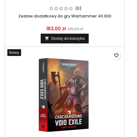
(0)
Zestaw dodatkowy do gry Warhammer 40.000
183,00 zł
215,00 zł
Dodaj do koszyka

Nowy
favorite_border