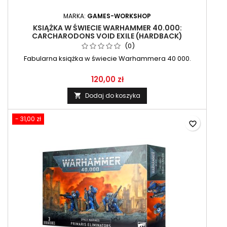
MARKA:
GAMES-WORKSHOP
KSIĄŻKA W ŚWIECIE WARHAMMER 40.000:
CARCHARODONS VOID EXILE (HARDBACK)
(0)
Fabularna książka w świecie Warhammera 40 000.
120,00 zł
Dodaj do koszyka

- 31,00 zł
favorite_border