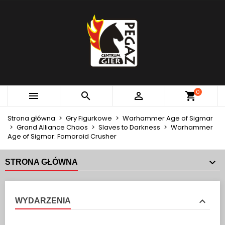
×
×
×
MOJE LISTY ŻYCZEŃ
UTWÓRZ LISTĘ ŻYCZEŃ
ZALOGUJ SIĘ
add_circle_outline
Utwórz nową listę
MUSISZ BYĆ ZALOGOWANY BY ZAPISAĆ PRODUKTY
NAZWA LISTY ŻYCZEŃ
NA SWOJEJ LIŚCIE ŻYCZEŃ.
Anuluj
Zaloguj się
0



Anuluj
Utwórz listę życzeń
Strona główna
Gry Figurkowe
Warhammer Age of Sigmar
Grand Alliance Chaos
Slaves to Darkness
Warhammer
Age of Sigmar: Fomoroid Crusher
STRONA GŁÓWNA
WYDARZENIA