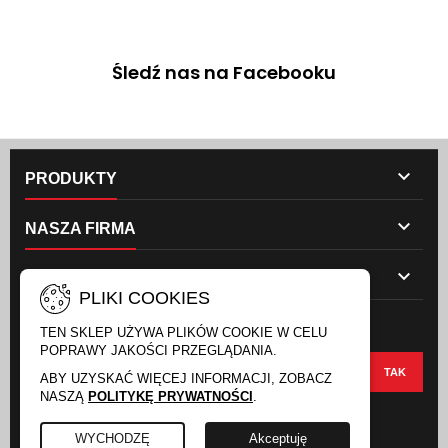
Śledź nas na Facebooku

PRODUKTY

NASZA FIRMA

TWOJE KONTO
PLIKI COOKIES
NEWSLETTER
TEN SKLEP UŻYWA PLIKÓW COOKIE W CELU
POPRAWY JAKOŚCI PRZEGLĄDANIA.
ABY UZYSKAĆ WIĘCEJ INFORMACJI, ZOBACZ
NASZĄ
POLITYKĘ PRYWATNOŚCI
.
FACEBOOK
INSTAGRAM
WYCHODZĘ
Akceptuję