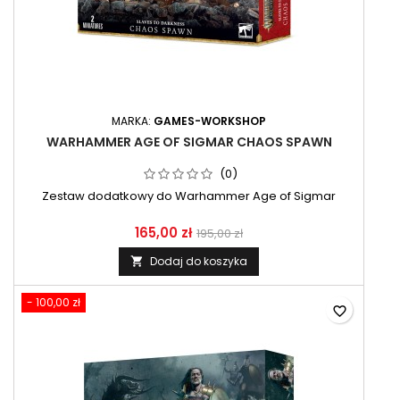
MARKA:
GAMES-WORKSHOP
WARHAMMER AGE OF SIGMAR CHAOS SPAWN
(0)
Zestaw dodatkowy do Warhammer Age of Sigmar
165,00 zł
195,00 zł
Dodaj do koszyka

- 100,00 zł
favorite_border