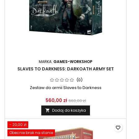
MARKA:
GAMES-WORKSHOP
SLAVES TO DARKNESS: DARKOATH ARMY SET
(0)
Zestaw do armii Slaves to Darkness
560,00 zł
660,00 zł
Dodaj do koszyka

- 20,00 zł
favorite_border
Obecnie brak na stanie