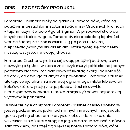
OPIS
SZCZEGÓŁY PRODUKTU
Fomoroid Crusher należy do gatunku Fomoroidów, które są
potężnymi, bestialskimi istotami żyjącymi w Mrocznych Krainach
- tajemniczym świecie Age of Sigmar. W przeciwieństwie do
innych ras i frakcji w grze, Fomoroidy nie posiadają lojalności
wobec żadnej ze stron konfliktu. Są po prostu dzikimi,
nieprzewidywalnymi stworzeniami, które żywią się chaosem i
niszczą wszystko na swojej drodze.
Fomoroid Crusher wyróżnia się swoją potężną budową ciała i
niezwykłą siłą. Jest w stanie zniszczyć mury i półki skalne jednym
potężnym ciosem. Posiada również twardą skórę i odporność
na ataki, co czyni go trudnym do pokonania. Fomoroid Crusher
atakuje swoje ofiary za pomocą ogromnego młota lub swoich
kolców, które wystają z jego pleców. Jest niezwykle
niebezpieczny w zwarciu i może zmiękczyć nawet najbardziej
wytrzymałe pancerze.
W świecie Age of Sigmar Fomoroid Crusher często spotykany
jest w podziemiach, jaskiniach i innych mrocznych miejscach,
gdzie żywi się chaosem i korzysta z okazji do zniszczenia
wszelkich istnień, które stoją na jego drodze. Może być zarówno
samotnikiem, jak i częścią większej hordy Fomoroidów, które