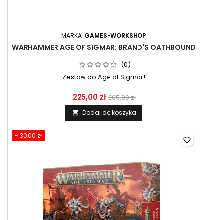
MARKA:
GAMES-WORKSHOP
WARHAMMER AGE OF SIGMAR: BRAND'S OATHBOUND
(0)
Zestaw do Age of Sigmar!
225,00 zł
265,00 zł
Dodaj do koszyka

- 30,00 zł
favorite_border