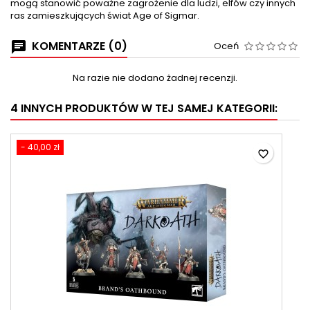
mogą stanowić poważne zagrożenie dla ludzi, elfów czy innych
ras zamieszkujących świat Age of Sigmar.
KOMENTARZE (0)
Oceń
Na razie nie dodano żadnej recenzji.
4 INNYCH PRODUKTÓW W TEJ SAMEJ KATEGORII:
- 40,00 zł
favorite_border