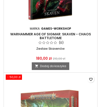
MARKA:
GAMES-WORKSHOP
WARHAMMER AGE OF SIGMAR: SKAVEN - CHAOS
BATTLETOME
(0)
Zestaw Skavenów
180,00 zł
210,00 zł
Dodaj do koszyka

- 50,00 zł
favorite_border