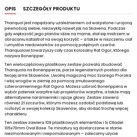
OPIS
SZCZEGÓŁY PRODUKTU
Thanquol jest napędzany uzależnieniem od warpstone i urojoną
pewnością siebie, niezwykłą nawet jak na Skavena. Podczas
gdy większość jego planów idzie na marne, stał się mistrzem w
obracaniu katastrof na swoją korzyść – a także w niszczeniu ciał
i umysłów niedowiarków za pomocą potężnych czarów.
Thanquolowi towarzyszy cały czas kolosalny Rat Ogor, którego
nazywa Boneripper.
Ten wieloczęściowy plastikowy zestaw pozwala zbudować
Thanquola na Boneripperze, parze legendarnych postaci dla
twojej armii Skavenów. Uwolnij magiczną moc Szarego Proroka
i wbij wrogów w ziemię za pomocą zmutowanego
czteroramiennego Rat Ogora. Możesz uzbroić Bonerippera w
wybór palenisk warpfire lub projektorów warpfire, a także mają
alternatywne naramienniki i opcje głowy. Zestaw zawiera
również 21 szczurów, którymi możesz ozdobić podstawę lub
rozłożyć w swojej kolekcji Skavenów, aby dodać trochę więcej
charakteru.
Ten zestaw zawiera 109 plastikowych elementów i 1x Citadel
105x70mm Oval Base. Te miniatury są dostarczane w stanie
niezmontowanym i niepomalowanym – zalecamy użycie