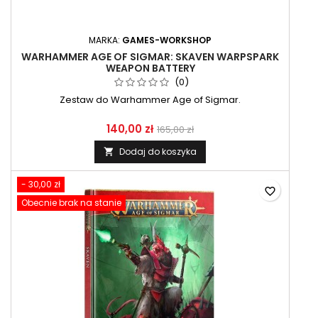
MARKA:
GAMES-WORKSHOP
WARHAMMER AGE OF SIGMAR: SKAVEN WARPSPARK
WEAPON BATTERY
(0)
Zestaw do Warhammer Age of Sigmar.
140,00 zł
165,00 zł
Dodaj do koszyka

- 30,00 zł
favorite_border
Obecnie brak na stanie