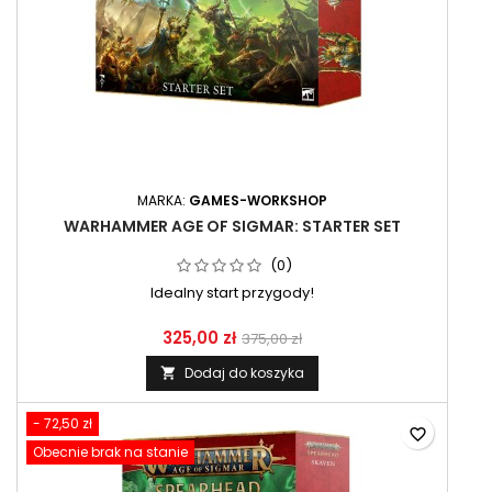
MARKA:
GAMES-WORKSHOP
WARHAMMER AGE OF SIGMAR: STARTER SET
(0)
Idealny start przygody!
325,00 zł
375,00 zł
Dodaj do koszyka

- 72,50 zł
favorite_border
Obecnie brak na stanie