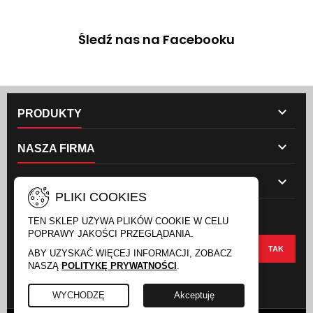
Śledź nas na Facebooku

PRODUKTY

NASZA FIRMA

TWOJE KONTO
PLIKI COOKIES
NEWSLETTER
TEN SKLEP UŻYWA PLIKÓW COOKIE W CELU
POPRAWY JAKOŚCI PRZEGLĄDANIA.
ABY UZYSKAĆ WIĘCEJ INFORMACJI, ZOBACZ
NASZĄ
POLITYKĘ PRYWATNOŚCI
.
FACEBOOK
INSTAGRAM
WYCHODZĘ
Akceptuję