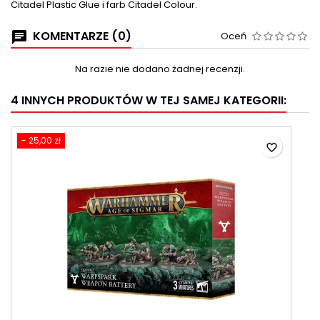
Citadel Plastic Glue i farb Citadel Colour.
KOMENTARZE (0)
Oceń
Na razie nie dodano żadnej recenzji.
4 INNYCH PRODUKTÓW W TEJ SAMEJ KATEGORII:
- 25,00 zł
favorite_border