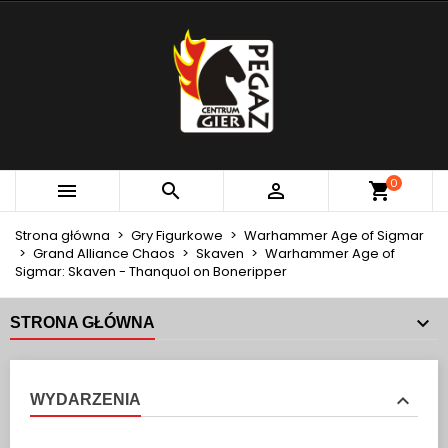
×
×
×
MOJE LISTY ŻYCZEŃ
UTWÓRZ LISTĘ ŻYCZEŃ
ZALOGUJ SIĘ
add_circle_outline
Utwórz nową listę
MUSISZ BYĆ ZALOGOWANY BY ZAPISAĆ PRODUKTY
NAZWA LISTY ŻYCZEŃ
NA SWOJEJ LIŚCIE ŻYCZEŃ.
Anuluj
Zaloguj się
0



Anuluj
Utwórz listę życzeń
Strona główna
Gry Figurkowe
Warhammer Age of Sigmar
Grand Alliance Chaos
Skaven
Warhammer Age of
Sigmar: Skaven - Thanquol on Boneripper
STRONA GŁÓWNA
WYDARZENIA