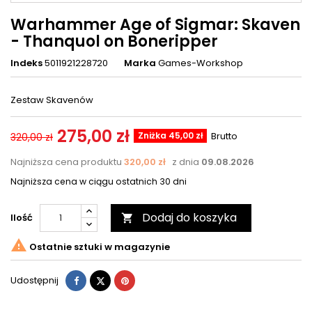
Warhammer Age of Sigmar: Skaven
- Thanquol on Boneripper
Indeks
5011921228720
Marka
Games-Workshop
Zestaw Skavenów
275,00 zł
Zniżka 45,00 zł
Brutto
320,00 zł
Najniższa cena produktu
320,00 zł
z dnia
09.08.2026
Najniższa cena w ciągu ostatnich 30 dni
Dodaj do koszyka
Ilość


Ostatnie sztuki w magazynie
Udostępnij
Tweetuj
Pinterest
Udostępnij