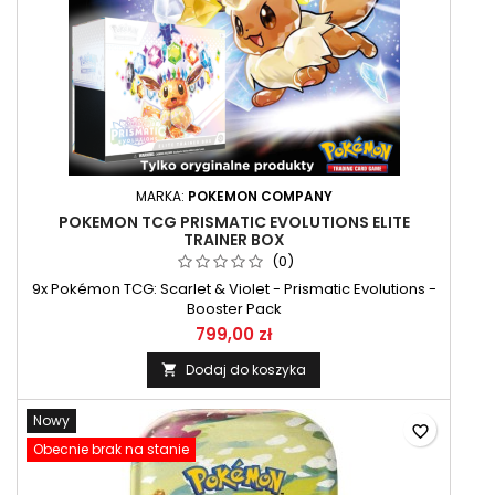
MARKA:
POKEMON COMPANY
POKEMON TCG PRISMATIC EVOLUTIONS ELITE
TRAINER BOX
(0)
9x Pokémon TCG: Scarlet & Violet - Prismatic Evolutions -
Booster Pack
799,00 zł
Dodaj do koszyka

Nowy
favorite_border
Obecnie brak na stanie