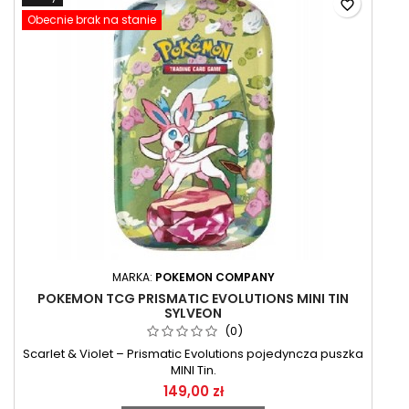
favorite_border
Obecnie brak na stanie
MARKA:
POKEMON COMPANY
POKEMON TCG PRISMATIC EVOLUTIONS MINI TIN
SYLVEON
(0)
Scarlet & Violet – Prismatic Evolutions pojedyncza puszka
MINI Tin.
149,00 zł