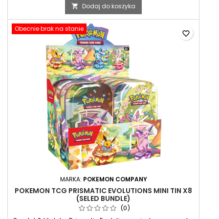
Dodaj do koszyka

Obecnie brak na stanie
favorite_border
MARKA:
POKEMON COMPANY
POKEMON TCG PRISMATIC EVOLUTIONS MINI TIN X8
(SELED BUNDLE)
(0)