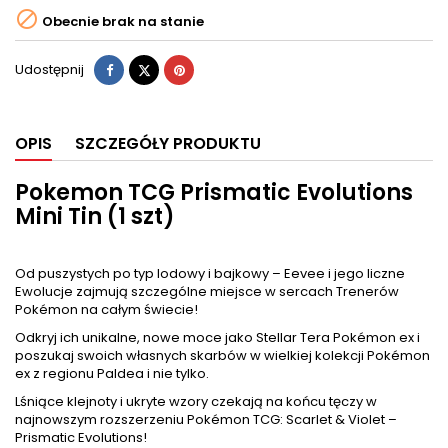

Obecnie brak na stanie
Udostępnij
Tweetuj
Pinterest
Udostępnij
OPIS
SZCZEGÓŁY PRODUKTU
Pokemon TCG Prismatic Evolutions
Mini Tin (1 szt)
Od puszystych po typ lodowy i bajkowy – Eevee i jego liczne
Ewolucje zajmują szczególne miejsce w sercach Trenerów
Pokémon na całym świecie!
Odkryj ich unikalne, nowe moce jako Stellar Tera Pokémon ex i
poszukaj swoich własnych skarbów w wielkiej kolekcji Pokémon
ex z regionu Paldea i nie tylko.
Lśniące klejnoty i ukryte wzory czekają na końcu tęczy w
najnowszym rozszerzeniu Pokémon TCG: Scarlet & Violet –
Prismatic Evolutions!