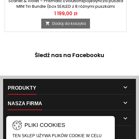
Scarlet & Violet – Prismatic Evolutionspojedyncza puszka
MINI Tin Bundle (box SEALED z 8 różnymi puszkami
eevelucj w wypadku zakupu 4 wysyly w sealed box)
1 199,00 zł
Dodaj do koszyka

Śledź nas na Facebooku

PRODUKTY

NASZA FIRMA

TWOJE KONTO
PLIKI COOKIES
NEWSLETTER
TEN SKLEP UŻYWA PLIKÓW COOKIE W CELU