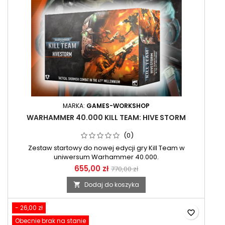
MARKA:
GAMES-WORKSHOP
WARHAMMER 40.000 KILL TEAM: HIVE STORM
(0)
Zestaw startowy do nowej edycji gry Kill Team w
uniwersum Warhammer 40.000.
655,00 zł
770,00 zł
Dodaj do koszyka

- 26,00 zł
favorite_border
Obecnie brak na stanie