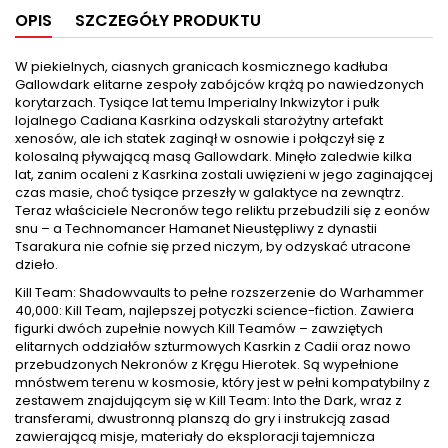
OPIS
SZCZEGÓŁY PRODUKTU
W piekielnych, ciasnych granicach kosmicznego kadłuba
Gallowdark elitarne zespoły zabójców krążą po nawiedzonych
korytarzach. Tysiące lat temu Imperialny Inkwizytor i pułk
lojalnego Cadiana Kasrkina odzyskali starożytny artefakt
xenosów, ale ich statek zaginął w osnowie i połączył się z
kolosalną pływającą masą Gallowdark. Minęło zaledwie kilka
lat, zanim ocaleni z Kasrkina zostali uwięzieni w jego zaginającej
czas masie, choć tysiące przeszły w galaktyce na zewnątrz.
Teraz właściciele Necronów tego reliktu przebudzili się z eonów
snu – a Technomancer Hamanet Nieustępliwy z dynastii
Tsarakura nie cofnie się przed niczym, by odzyskać utracone
dzieło.
Kill Team: Shadowvaults to pełne rozszerzenie do Warhammer
40,000: Kill Team, najlepszej potyczki science-fiction. Zawiera
figurki dwóch zupełnie nowych Kill Teamów – zawziętych
elitarnych oddziałów szturmowych Kasrkin z Cadii oraz nowo
przebudzonych Nekronów z Kręgu Hierotek. Są wypełnione
mnóstwem terenu w kosmosie, który jest w pełni kompatybilny z
zestawem znajdującym się w Kill Team: Into the Dark, wraz z
transferami, dwustronną planszą do gry i instrukcją zasad
zawierającą misje, materiały do ​​eksploracji tajemnicza