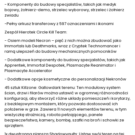
- Komponenty do budowy specjalistów, takich jak medyk
bojowy, żołnierz-demo, strzelec wyborowy, strzelec i żołnierz
zwiadu
-Pełny arkusz transferowy z 597 oznaczeniami i ikonami
Zespół Hierotek Circle Kill Team:
- Osiem modeli Necron – pięć z nich można zbudować jako
Immortals lub Deathmarks, wraz z Cryptek Technomancer i
ramą ulepszeń do budowy mechanicznych pomocników
- Dodatkowe komponenty do budowy specjalistów, takich jak
Apprentek, Immortal Despotek, Plasmacyte Reanimator i
Plasmacyte Accelerator
- Dodatkowe opcje kosmetyczne do personalizacji Nekronów
45 sztuk Killzone: Gallowdark terenu: Ten modułowy system
ścian, drzwi i filarów można ustawić w ogromnej różnorodności
konfiguracji, aby stworzyć różne układy pomieszczeń i korytarzy,
z bezklejowym montażem, który pozwala dostosować ich
położenie w grze. Zawiera 11 nowych elementów terenu, w tym
wieżyczkę strażniczą, robota pełzającego, panele
bezpieczeństwa, kamery, bombę, szafki na broń i schowki ze
sprzętem.
1x dwustronna plansza Shadowvaults: Ustaw swój teren na tej