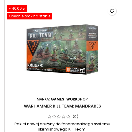
- 40,00 zł
favorite_border
Obecnie brak na stanie
MARKA:
GAMES-WORKSHOP
WARHAMMER KILL TEAM: MANDRAKES
(0)
Pakiet nowej drużyny do fenomenalnego systemu
skirmishowego Kill Team!