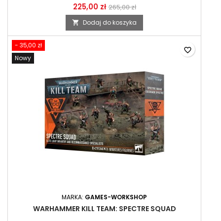
225,00 zł
265,00 zł
Dodaj do koszyka

- 35,00 zł
favorite_border
Nowy
MARKA:
GAMES-WORKSHOP
WARHAMMER KILL TEAM: SPECTRE SQUAD