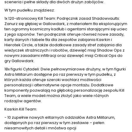
sceneria i pełne składy dla dwóch drużyn zabójców.
W tym pudełku znajdziesz:
1x 120-stronicowy Kill Team: Podręcznik zasad Shadowvaults:
Zanurz się głębiej w Gallowdark, z materiałem tła eksplorującym
ten ogromny kosmiczny kadłub i agentami starającymi się uciec
z jego szponów. Ten podręcznik oferuje również nowe zasady,
karty danych i tabele tła dla zespołów zabijania Kasrkin i
Hierotek Circle, a także dodatkowe zasady stref zabijania dla
wieżyczek strażniczych i robotów, dziewięć misji Shadow Ops z
nowymi zasadami infiltracji oraz dziewięć misji Critical Ops do
gry Gallowdark.
18x figurki Cytadeli: Dwie pełnowymiarowe drużyny, w tym figurki
Astra Militarum dostępne po raz pierwszy w tym pudełku, z
których każda oferuje szeroki wachlarz możliwości
personalizacji i alternatywne opcje montażu. Dodatkowe
komponenty pozwalają na głęboką personalizację zespołu Kill
Team, a wiele modeli można złożyć jako wiele różnych
rodzajów agentów.
Kasrkin Kill Team:
- 10 zupełnie nowych elitarnych oddziałów Astra Militarum,
dostępnych po raz pierwszy w tym zestawie – pełen
niesamowitych detali i mnóstwa opcji