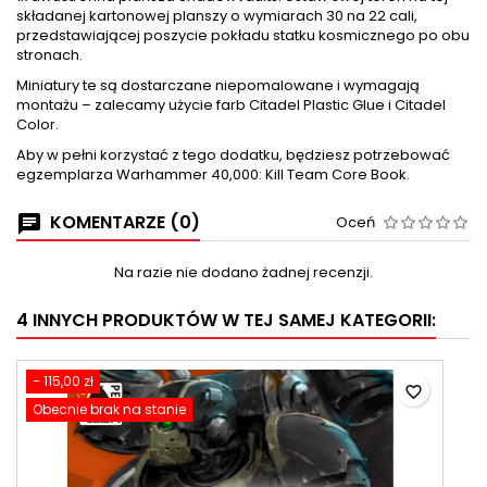
składanej kartonowej planszy o wymiarach 30 na 22 cali,
przedstawiającej poszycie pokładu statku kosmicznego po obu
stronach.
Miniatury te są dostarczane niepomalowane i wymagają
montażu – zalecamy użycie farb Citadel Plastic Glue i Citadel
Color.
Aby w pełni korzystać z tego dodatku, będziesz potrzebować
egzemplarza Warhammer 40,000: Kill Team Core Book.
KOMENTARZE (0)
Oceń
Na razie nie dodano żadnej recenzji.
4 INNYCH PRODUKTÓW W TEJ SAMEJ KATEGORII:
- 115,00 zł
favorite_border
Obecnie brak na stanie