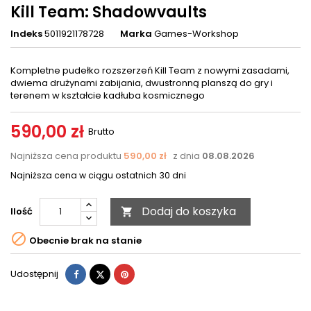
Kill Team: Shadowvaults
Indeks
5011921178728
Marka
Games-Workshop
Kompletne pudełko rozszerzeń Kill Team z nowymi zasadami,
dwiema drużynami zabijania, dwustronną planszą do gry i
terenem w kształcie kadłuba kosmicznego
590,00 zł
Brutto
Najniższa cena produktu
590,00 zł
z dnia
08.08.2026
Najniższa cena w ciągu ostatnich 30 dni
Dodaj do koszyka
Ilość


Obecnie brak na stanie
Udostępnij
Tweetuj
Pinterest
Udostępnij