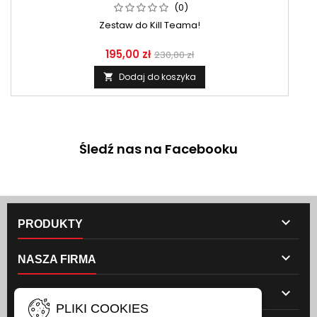
(0)
Zestaw do Kill Teama!
195,00 zł
230,00 zł
Dodaj do koszyka

Śledź nas na Facebooku

PRODUKTY

NASZA FIRMA

TWOJE KONTO
PLIKI COOKIES