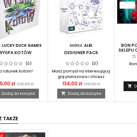
BON P
:
LUCKY DUCK GAMES
MARKA:
ALBI
SKLEPU 
WYSPA KOTÓW
DESIGNER PACK
(0)
(0)
Bon
a ratunek kotom!
Masz pomysł na interesującą
grę planszowa i chcesz
spróbować ją opublikować?
15,00 zł
134,00 zł
239,00 zł
149,00 zł
D

Dodaj do koszyka
Dodaj do koszyka

 TAKŻE
zł