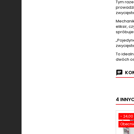
Tym razem
prowadzi 
zwycięst
Mechanik
eliksir, 
spróbuje
„Pojedyne
zwycięstw
To idealn
dwóch os
KOM
4 INNY
- 24,00 
Obecnie