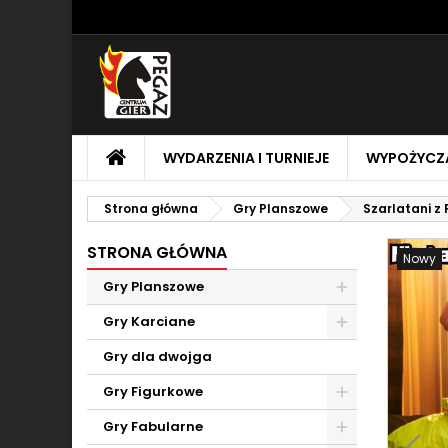
M
U
Z
add_circle_outline
Mu
Na
STRONA
WYDARZENIA I TURNIEJE
WYPOŻYCZA
GŁÓWNA
Strona główna
Gry Planszowe
Szarlatani z
STRONA GŁÓWNA
Nowy
Gry Planszowe
Toggle
Gry Karciane
Toggle
Gry dla dwojga
Gry Figurkowe
Toggle
Gry Fabularne