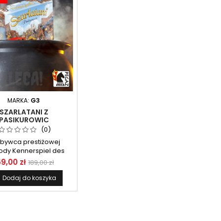
MARKA:
G3
SZARLATANI Z
PASIKUROWIC
(0)
bywca prestiżowej
ody Kennerspiel des
s dla zaawansowanej
69,00 zł
189,00 zł
gry roku 2018
Dodaj do koszyka