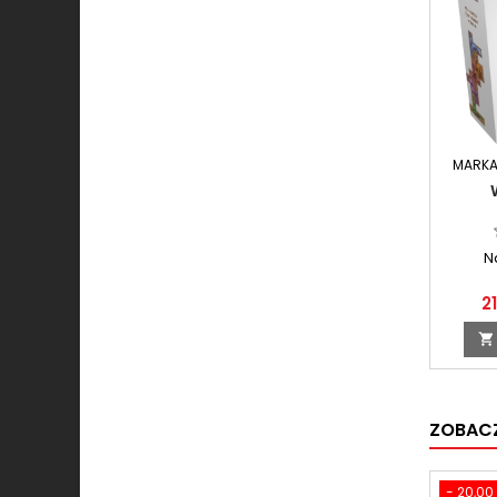
MARKA
N
2

ZOBACZ
- 20,00 