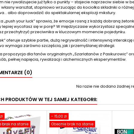
 nie rywalizujecie już tylko o punkty – stajecie naprzeciw siebie w 
własny warsztat, stopniowo wrzucając do kociołka składniki o różne
wa… albo doprowadzić do spektakularnej eksplozji mikstury.
a „push your luck” sprawia, że emocje rosną z każdą dobraną żetonk
czy lepiej wycofasz się w porę? W międzyczasie wykorzystasz specjaln
sz przechytrzyć przeciwnika w kluczowym momencie pojedynku.
k” oferuje szybkie partie, dużą regrywalność i intensywną interakc
o wymaga zarówno szczęścia, jak i przemyślanej strategii.
a propozycja dla fanów oryginalnych „Szarlatanów z Pasikurowic” ora
ób, pełnej napięcia, rywalizacji i alchemicznych eksperymentów.
ENTARZE (0)
Na razie nie dodano żadnej re
CH PRODUKTÓW W TEJ SAMEJ KATEGORII:
zł
- 15,00 zł
 brak na stanie
Obecnie brak na stanie