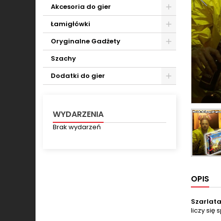
Toggle
Akcesoria do gier
Toggle
Łamigłówki
Toggle
Oryginalne Gadżety
Toggle
Szachy
Dodatki do gier
Toggle
WYDARZENIA
Brak wydarzeń
OPIS
Szarlata
liczy się