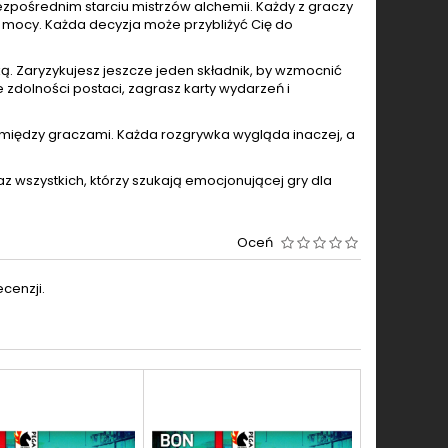
bezpośrednim starciu mistrzów alchemii. Każdy z graczy
j mocy. Każda decyzja może przybliżyć Cię do
ą. Zaryzykujesz jeszcze jeden składnik, by wzmocnić
e zdolności postaci, zagrasz karty wydarzeń i
ję między graczami. Każda rozgrywka wygląda inaczej, a
z wszystkich, którzy szukają emocjonującej gry dla
Oceń
cenzji.