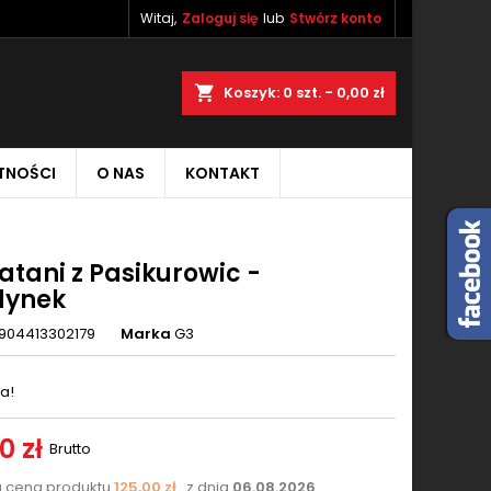
Witaj,
Zaloguj się
lub
Stwórz konto
×
×
×
aj
Koszyk
0
szt. -
0,00 zł
TNOŚCI
O NAS
KONTAKT
ę
ń
atani z Pasikurowic -
dynek
904413302179
Marka
G3
a!
0 zł
Brutto
a cena produktu
125,00 zł
z dnia
06.08.2026