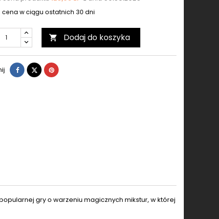
 cena w ciągu ostatnich 30 dni
Dodaj do koszyka

Udostępnij
Tweetuj
Pinterest
ij
pularnej gry o warzeniu magicznych mikstur, w której