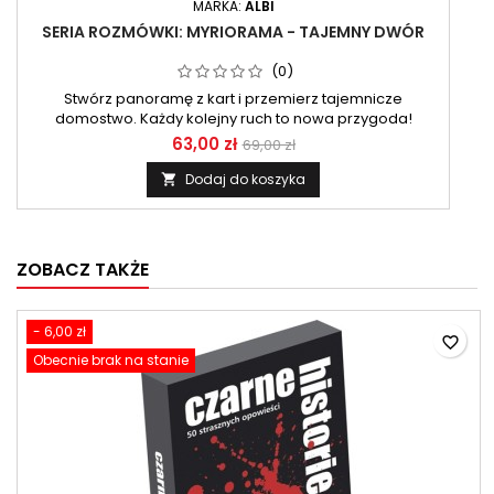
MARKA:
ALBI
SERIA ROZMÓWKI: MYRIORAMA - TAJEMNY DWÓR
(0)
Stwórz panoramę z kart i przemierz tajemnicze
domostwo. Każdy kolejny ruch to nowa przygoda!
63,00 zł
69,00 zł
Dodaj do koszyka

ZOBACZ TAKŻE
- 6,00 zł
favorite_border
Obecnie brak na stanie