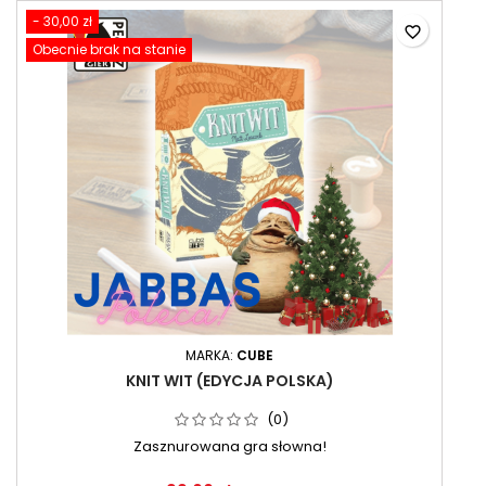
- 30,00 zł
favorite_border
Obecnie brak na stanie
MARKA:
CUBE
KNIT WIT (EDYCJA POLSKA)
(0)
Zasznurowana gra słowna!