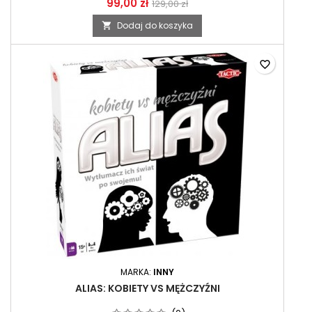
99,00 zł
129,00 zł
Dodaj do koszyka

favorite_border
MARKA:
INNY
ALIAS: KOBIETY VS MĘŻCZYŹNI