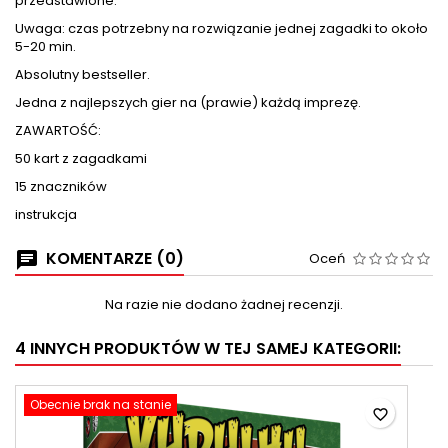
przedstawione.
Uwaga: czas potrzebny na rozwiązanie jednej zagadki to około
5-20 min.
Absolutny bestseller.
Jedna z najlepszych gier na (prawie) każdą imprezę.
ZAWARTOŚĆ:
50 kart z zagadkami
15 znaczników
instrukcja
KOMENTARZE (0)
Oceń
Na razie nie dodano żadnej recenzji.
4 INNYCH PRODUKTÓW W TEJ SAMEJ KATEGORII:
Obecnie brak na stanie
favorite_border