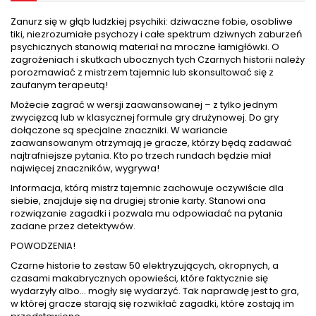
Zanurz się w głąb ludzkiej psychiki: dziwaczne fobie, osobliwe
tiki, niezrozumiałe psychozy i całe spektrum dziwnych zaburzeń
psychicznych stanowią materiał na mroczne łamigłówki. O
zagrożeniach i skutkach ubocznych tych Czarnych historii należy
porozmawiać z mistrzem tajemnic lub skonsultować się z
zaufanym terapeutą!
Możecie zagrać w wersji zaawansowanej – z tylko jednym
zwycięzcą lub w klasycznej formule gry drużynowej. Do gry
dołączone są specjalne znaczniki. W wariancie
zaawansowanym otrzymają je gracze, którzy będą zadawać
najtrafniejsze pytania. Kto po trzech rundach będzie miał
najwięcej znaczników, wygrywa!
Informacja, którą mistrz tajemnic zachowuje oczywiście dla
siebie, znajduje się na drugiej stronie karty. Stanowi ona
rozwiązanie zagadki i pozwala mu odpowiadać na pytania
zadane przez detektywów.
POWODZENIA!
Czarne historie to zestaw 50 elektryzujących, okropnych, a
czasami makabrycznych opowieści, które faktycznie się
wydarzyły albo... mogły się wydarzyć. Tak naprawdę jest to gra,
w której gracze starają się rozwikłać zagadki, które zostają im