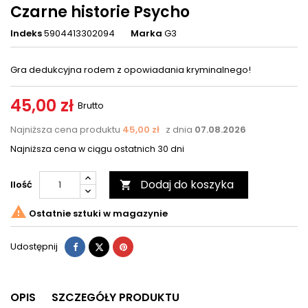
Czarne historie Psycho
Indeks
5904413302094
Marka
G3
Gra dedukcyjna rodem z opowiadania kryminalnego!
45,00 zł
Brutto
Najniższa cena produktu
45,00 zł
z dnia
07.08.2026
Najniższa cena w ciągu ostatnich 30 dni
Dodaj do koszyka
Ilość


Ostatnie sztuki w magazynie
Udostępnij
Tweetuj
Pinterest
Udostępnij
OPIS
SZCZEGÓŁY PRODUKTU