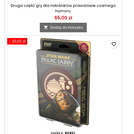
Druga część gry dla miłośników prawdziwie czarnego
humoru.
65,00 zł
Dodaj do koszyka

- 20,00 zł
favorite_border
MARKA:
REBEL