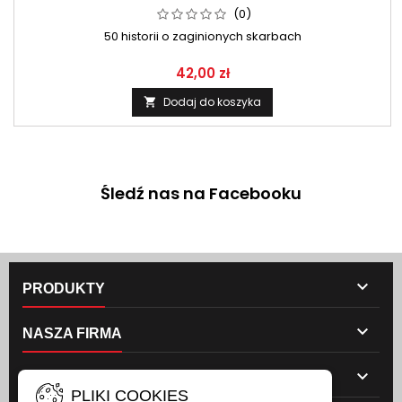
(0)
50 historii o zaginionych skarbach
42,00 zł
Dodaj do koszyka

Śledź nas na Facebooku

PRODUKTY

NASZA FIRMA

TWOJE KONTO
PLIKI COOKIES