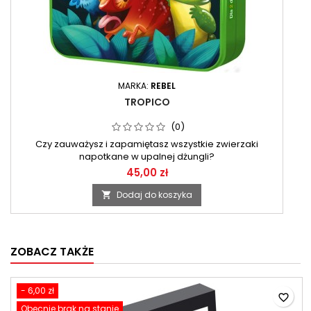
MARKA:
REBEL
TROPICO
(0)
Czy zauważysz i zapamiętasz wszystkie zwierzaki
napotkane w upalnej dżungli?
45,00 zł
Dodaj do koszyka

ZOBACZ TAKŻE
- 6,00 zł
favorite_border
Obecnie brak na stanie