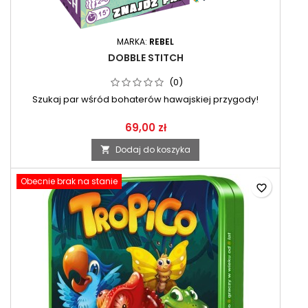
MARKA:
REBEL
DOBBLE STITCH
(0)
Szukaj par wśród bohaterów hawajskiej przygody!
69,00 zł
Dodaj do koszyka

Obecnie brak na stanie
favorite_border