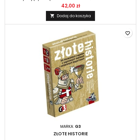
gwiazd
42,00 zł
Dodaj do koszyka

favorite_border
MARKA:
G3
ZŁOTE HISTORIE