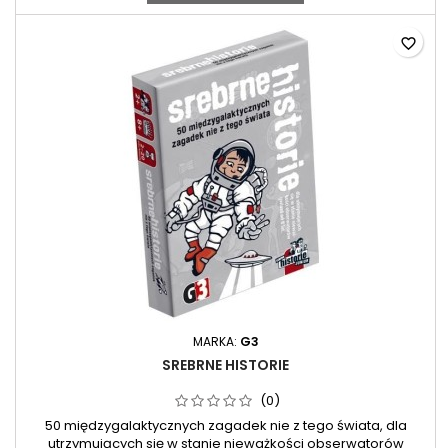
favorite_border
MARKA:
G3
SREBRNE HISTORIE
(0)
50 międzygalaktycznych zagadek nie z tego świata, dla
utrzymujących się w stanie nieważkości obserwatorów