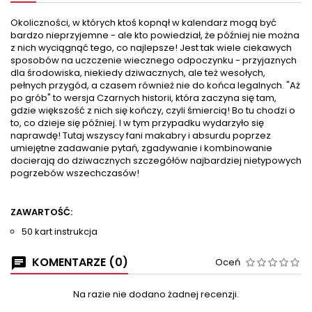
Okoliczności, w których ktoś kopnął w kalendarz mogą być
bardzo nieprzyjemne - ale kto powiedział, że później nie można
z nich wyciągnąć tego, co najlepsze! Jest tak wiele ciekawych
sposobów na uczczenie wiecznego odpoczynku - przyjaznych
dla środowiska, niekiedy dziwacznych, ale też wesołych,
pełnych przygód, a czasem również nie do końca legalnych. "Aż
po grób" to wersja Czarnych historii, która zaczyna się tam,
gdzie większość z nich się kończy, czyli śmiercią! Bo tu chodzi o
to, co dzieje się później. I w tym przypadku wydarzyło się
naprawdę! Tutaj wszyscy fani makabry i absurdu poprzez
umiejętne zadawanie pytań, zgadywanie i kombinowanie
docierają do dziwacznych szczegółów najbardziej nietypowych
pogrzebów wszechczasów!
ZAWARTOŚĆ:
50 kart instrukcja
KOMENTARZE (0)
Oceń
Na razie nie dodano żadnej recenzji.