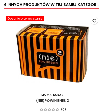
4 INNYCH PRODUKTÓW W TEJ SAMEJ KATEGORII:
Obecnie brak na stanie
favorite_border
MARKA:
KOJAR
(NIE)POWINIENEŚ 2
(0)