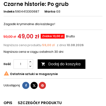
Czarne historie: Po grub
Indeks
5904413300687
Marka
G3
Zagadki kryminalne dla każdego!
49,00 zł
Zniżka 10,00 zł
Brutto
59,00 zł
Najniższa cena produktu
59,00 zł
z dnia
10.08.2026
Najniższa cena w ciągu ostatnich 30 dni
Dodaj do koszyka
Ilość


Ostatnie sztuki w magazynie
Udostępnij
Tweetuj
Pinterest
Udostępnij
OPIS
SZCZEGÓŁY PRODUKTU