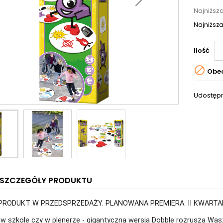
Najniższ
Najniższa
Ilość

Obec
Udostępn
SZCZEGÓŁY PRODUKTU
PRODUKT W PRZEDSPRZEDAŻY. PLANOWANA PREMIERA: II KWARTA
w szkole czy w plenerze - gigantyczna wersja Dobble rozrusza Wasz