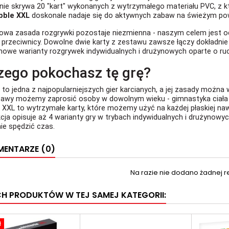
ie skrywa 20 "kart" wykonanych z wytrzymałego materiału PVC, z k
bble XXL
doskonale nadaje się do aktywnych zabaw na świeżym pow
wa zasada rozgrywki pozostaje niezmienna - naszym celem jest odn
o przeciwnicy. Dowolne dwie karty z zestawu zawsze łączy dokładnie
 nowe warianty rozgrywek indywidualnych i drużynowych oparte o ru
zego pokochasz tę grę?
 to jedna z najpopularniejszych gier karcianych, a jej zasady możn
awy możemy zaprosić osoby w dowolnym wieku - gimnastyka ciała 
 XXL to wytrzymałe karty, które możemy użyć na każdej płaskiej na
kcja opisuje aż 4 warianty gry w trybach indywidualnych i drużyno
ie spędzić czas.
ENTARZE (0)
Na razie nie dodano żadnej re
CH PRODUKTÓW W TEJ SAMEJ KATEGORII:
ł