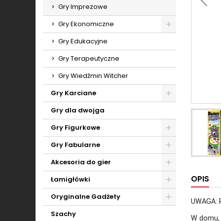
Toggle
Gry Imprezowe
Gry Ekonomiczne
Toggle
Gry Edukacyjne
Gry Terapeutyczne
Gry Wiedźmin Witcher
Gry Karciane
Toggle
Gry dla dwojga
Gry Figurkowe
Toggle
Gry Fabularne
Toggle
Akcesoria do gier
Toggle
OPIS
Łamigłówki
Toggle
Oryginalne Gadżety
UWAGA: 
Toggle
Szachy
W domu, 