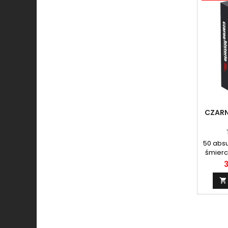
CZARN
50 abs
śmierc
3
