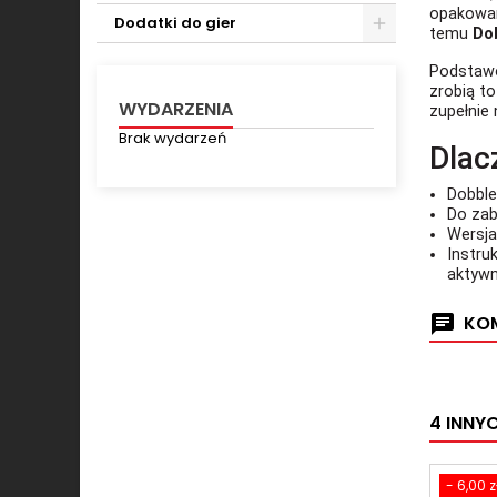
opakowan
Dodatki do gier
temu
Do
Toggle
Podstawo
zrobią t
WYDARZENIA
zupełnie
Brak wydarzeń
Dlac
Dobble
Do zab
Wersja
Instru
aktywn
KOM
4 INNY
- 6,00 z