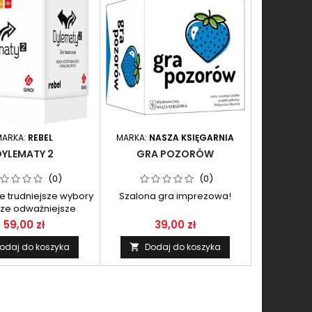
MARKA:
REBEL
MARKA:
NASZA KSIĘGARNIA
DYLEMATY 2
GRA POZORÓW
(0)
(0)
e trudniejsze wybory
Szalona gra imprezowa!
zcze odważniejsze
decyzje!
59,00 zł
39,00 zł
odaj do koszyka
Dodaj do koszyka
