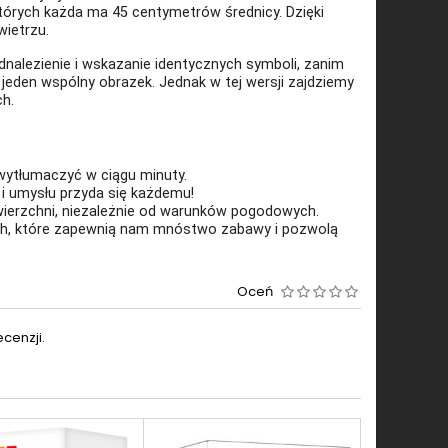
tórych każda ma 45 centymetrów średnicy. Dzięki
ietrzu.
alezienie i wskazanie identycznych symboli, zanim
 jeden wspólny obrazek. Jednak w tej wersji zajdziemy
ch.
a wytłumaczyć w ciągu minuty.
i umysłu przyda się każdemu!
wierzchni, niezależnie od warunków pogodowych.
wych, które zapewnią nam mnóstwo zabawy i pozwolą
Oceń
cenzji.