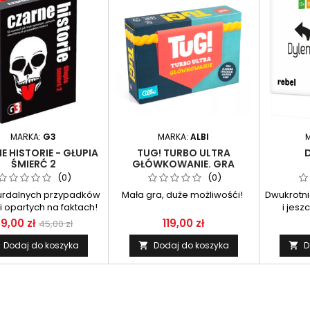
MARKA:
G3
MARKA:
ALBI
E HISTORIE - GŁUPIA
TUG! TURBO ULTRA
ŚMIERĆ 2
GŁÓWKOWANIE. GRA
PLANSZOWA. ALBI
(0)
(0)
urdalnych przypadków
Mała gra, duże możliwośći!
Dwukrotni
i opartych na faktach!
i jes
9,00 zł
119,00 zł
45,00 zł
Dodaj do koszyka
Dodaj do koszyka
D

