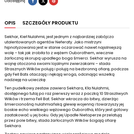
Udostępnij
Tweetuj
Pinterest
Udostępnij
OPIS
SZCZEGÓŁY PRODUKTU
Sekhar, Kieł Nulahmii, jest jednym z najbardziej zabójczo
utalentowanych agentów Neferaty. Jako mistrzyni
hipnotyzowania jest w stanie oczarować nawet najsilniejszą
wolę – tak jak zrobiła to z wężem Ouborothem, wiecznie
żarłoczną skorupą upadłego boga śmierci. Sekhar wyrusza na
wojnę otoczona swoimi lojalnymi zwierzakami – stada
Strasznych Wilków polują i polują na bezbronną ofiarę, podczas
gdy Fell Bats otaczają i nękają wroga, odcinając wszelką
nadzieję na ucieczkę.
Ten pudełkowy zestaw zawiera Sekhara, Kła Nulahmii,
dostępnego tutaj po raz pierwszy wraz z paczką 10 Straszliwych
Wilków i trzema Fell Bat. Sekhar wkracza do bitwy, dzierżąc
śmiercionośną nulahmiańską glewię wojenną i towarzyszy jej
boskie echo wielkiego wężowego Ouborotha, który jest gotowy
zaatakować u jej boku. Gdy jej Upadłe Nietoperze przelatują
przez pole bitwy, stada żarłocznych Wilków ścigają ofiarę
Sekhara.