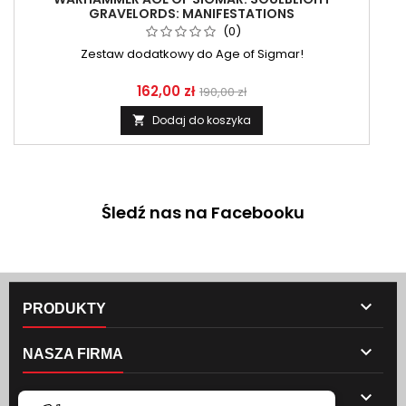
GRAVELORDS: MANIFESTATIONS
(0)
Zestaw dodatkowy do Age of Sigmar!
162,00 zł
190,00 zł
Dodaj do koszyka

Śledź nas na Facebooku

PRODUKTY

NASZA FIRMA

TWOJE KONTO