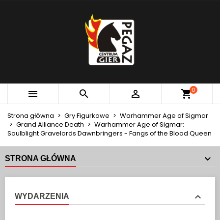
×
×
×
MOJE LISTY ŻYCZEŃ
UTWÓRZ LISTĘ ŻYCZEŃ
ZALOGUJ SIĘ
add_circle_outline
Utwórz nową listę
MUSISZ BYĆ ZALOGOWANY BY ZAPISAĆ PRODUKTY
NAZWA LISTY ŻYCZEŃ
NA SWOJEJ LIŚCIE ŻYCZEŃ.
Anuluj
Zaloguj się
0



Anuluj
Utwórz listę życzeń
Strona główna
Gry Figurkowe
Warhammer Age of Sigmar
Grand Alliance Death
Warhammer Age of Sigmar:
Soulblight Gravelords Dawnbringers - Fangs of the Blood Queen
STRONA GŁÓWNA
WYDARZENIA