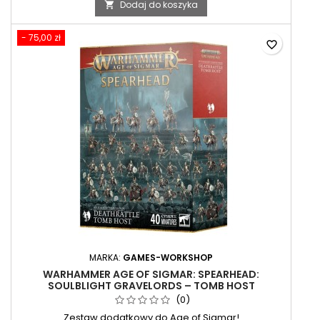
Dodaj do koszyka

- 75,00 zł
favorite_border
MARKA:
GAMES-WORKSHOP
WARHAMMER AGE OF SIGMAR: SPEARHEAD:
SOULBLIGHT GRAVELORDS – TOMB HOST
(0)
Zestaw dodatkowy do Age of Sigmar!