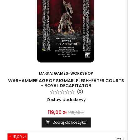
MARKA:
GAMES-WORKSHOP
WARHAMMER AGE OF SIGMAR: FLESH-EATER COURTS
- ROYAL DECAPITATOR
(0)
Zestaw dodatkowy
119,00 zł
135,00 zł
Dodaj do koszyka

- 111,00 zł
favorite_border