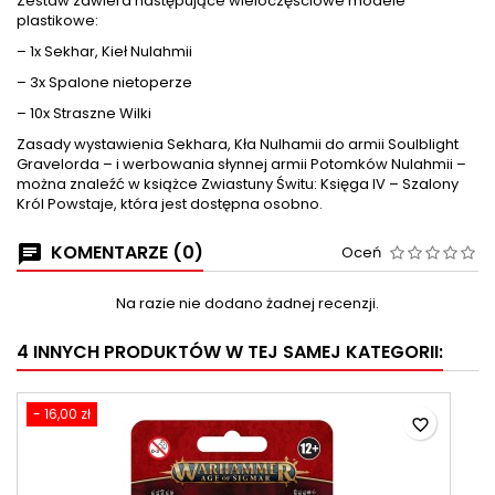
Zestaw zawiera następujące wieloczęściowe modele
plastikowe:
– 1x Sekhar, Kieł Nulahmii
– 3x Spalone nietoperze
– 10x Straszne Wilki
Zasady wystawienia Sekhara, Kła Nulhamii do armii Soulblight
Gravelorda – i werbowania słynnej armii Potomków Nulahmii –
można znaleźć w książce Zwiastuny Świtu: Księga IV – Szalony
Król Powstaje, która jest dostępna osobno.
KOMENTARZE (0)
Oceń
Na razie nie dodano żadnej recenzji.
4 INNYCH PRODUKTÓW W TEJ SAMEJ KATEGORII:
- 16,00 zł
favorite_border