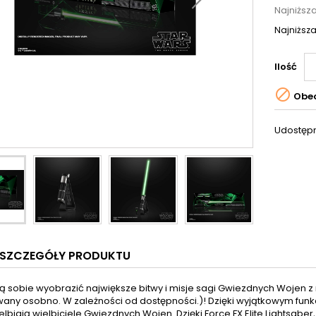
Najniższ
Najniższa
Ilość

Obec
Udostępn
SZCZEGÓŁY PRODUKTU
 sobie wyobrazić największe bitwy i misje sagi Gwiezdnych Wojen z 
ny osobno. W zależności od dostępności.)! Dzięki wyjątkowym funkcj
elbiają wielbiciele Gwiezdnych Wojen. Dzięki Force FX Elite Lights