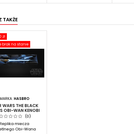
 TAKŻE
 zł
 brak na stanie
MARKA:
HASBRO
R WARS THE BLACK
ES OBI-WAN KENOBI
FX ELITE LIGHTSABER
(0)
ECZ ŚWIETLNY OBI-
Replika miecza
WANA)
etlnego Obi-Wana