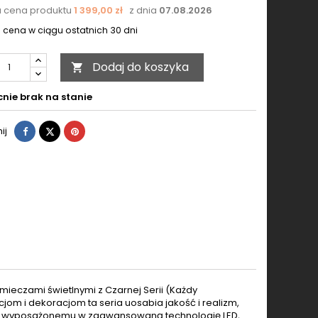
a cena produktu
1 399,00 zł
z dnia
07.08.2026
 cena w ciągu ostatnich 30 dni
Dodaj do koszyka

nie brak na stanie
Udostępnij
Tweetuj
Pinterest
ij
mieczami świetlnymi z Czarnej Serii (Każdy
om i dekoracjom ta seria uosabia jakość i realizm,
aber, wyposażonemu w zaawansowaną technologię LED,