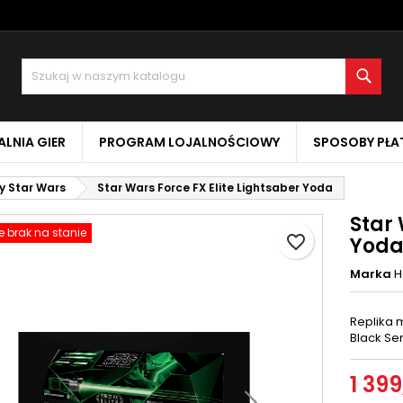
oje listy życzeń
twórz listę życzeń
aloguj się
Szuk
Utwórz nową listę
sisz być zalogowany by zapisać produkty na swojej liście życzeń.
zwa listy życzeń
LNIA GIER
PROGRAM LOJALNOŚCIOWY
SPOSOBY PŁA
Anuluj
Zaloguj si
y Star Wars
Star Wars Force FX Elite Lightsaber Yoda
Anuluj
Utwórz listę życze
Star 
 brak na stanie
favorite_border
Yod
Marka
H
Replika m
Black Se
1 399