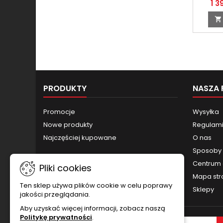
Keno
1 3
licencji

PRODUKTY
NASZA 
Promocje
Wysyłka
Nowe produkty
Regulamin
Najczęściej kupowane
O nas
Sposoby 
Centrum 
Pliki cookies
Mapa str
Ten sklep używa plików cookie w celu poprawy
Sklepy
jakości przeglądania.
Aby uzyskać więcej informacji, zobacz naszą
Politykę prywatności
.