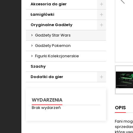
Toggle
Akcesoria do gier
Toggle
Łamigłówki
Toggle
Oryginalne Gadżety
Toggle
Gadżety Star Wars
Gadżety Pokemon
Figurki Kolekcjonerskie
Szachy
Dodatki do gier
Toggle
WYDARZENIA
OPIS
Brak wydarzeń
Fani mogą
sprzedawa
które uwi