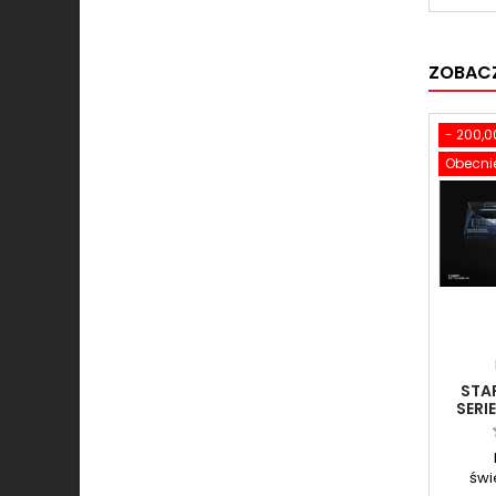
ZOBACZ
- 200,00
Obecnie
STA
SERI
FORCE 
(MI
świ