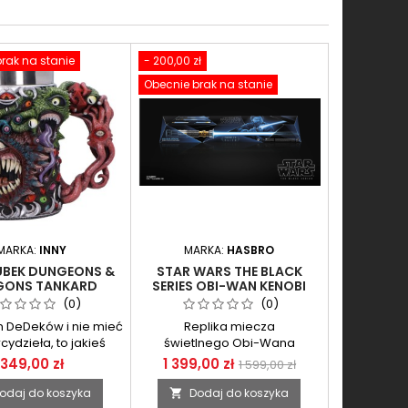
rak na stanie
- 200,00 zł
Obecnie brak na stanie
MARKA:
INNY
MARKA:
HASBRO
UBEK DUNGEONS &
STAR WARS THE BLACK
GONS TANKARD
SERIES OBI-WAN KENOBI
BEHOLDER
FORCE FX ELITE LIGHTSABER
(0)
(0)
(MIECZ ŚWIETLNY OBI-
 DeDeków i nie mieć
Replika miecza
WANA)
cydzieła, to jakieś
świetlnego Obi-Wana
porozumienie...
Kenobiego na oficjalnej
349,00 zł
1 399,00 zł
1 599,00 zł
licencji z serii Black Series Star
Wars
odaj do koszyka
Dodaj do koszyka
