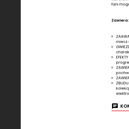
fani mog
Zawiera: 
ZAAWAN
miecz 
GWIEZD
charak
EFEKTY
progre
ZAWIER
pochwa
ZAWIER
ZBUDUJ
kolekc
elektr
KOM