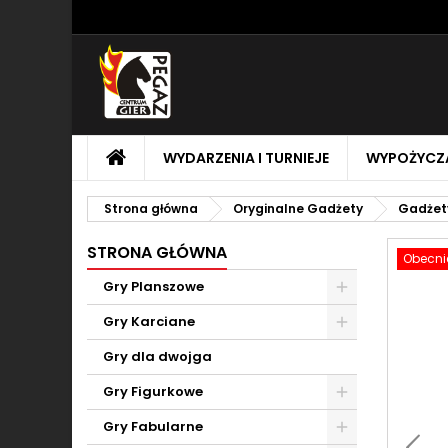
M
U
Z
add_circle_outline
Mu
Na
STRONA
WYDARZENIA I TURNIEJE
WYPOŻYCZA
GŁÓWNA
Strona główna
Oryginalne Gadżety
Gadżet
STRONA GŁÓWNA
Obecnie
Gry Planszowe
Toggle
Gry Karciane
Toggle
Gry dla dwojga
Gry Figurkowe
Toggle
Gry Fabularne