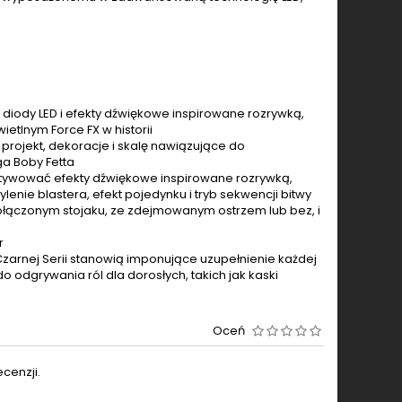
dy LED i efekty dźwiękowe inspirowane rozrywką,
ietlnym Force FX w historii
rojekt, dekoracje i skalę nawiązujące do
ga Boby Fetta
 aktywować efekty dźwiękowe inspirowane rozrywką,
lenie blastera, efekt pojedynku i tryb sekwencji bitwy
ołączonym stojaku, ze zdejmowanym ostrzem lub bez, i
r
Czarnej Serii stanowią imponujące uzupełnienie każdej
 odgrywania ról dla dorosłych, takich jak kaski
Oceń
cenzji.