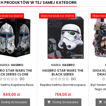
CH PRODUKTÓW W TEJ SAMEJ KATEGORII:
 brak na stanie
Obecnie brak na stanie
Obecnie b
MARKA:
HASBRO
MARKA:
HASBRO
RO STAR WARS THE
HASBRO STAR WARS THE
GIGA K
ACK SERIES CLONE
BLACK SERIES
DRA
TAIN REX HELMET
STORMTROOPER PREMIUM
(0)
(0)
ELECTRONIC HELMET
a hełmu Kapitana Rexa
Replika hełmu Stormtroopera
Być fanem
tego ar
nie
649,00 zł
759,00 zł
Dodaj do koszyka
Dodaj do koszyka
D

