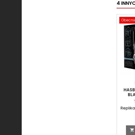
4 INNY
Obecnie
HASB
BL
CAP
Replik
