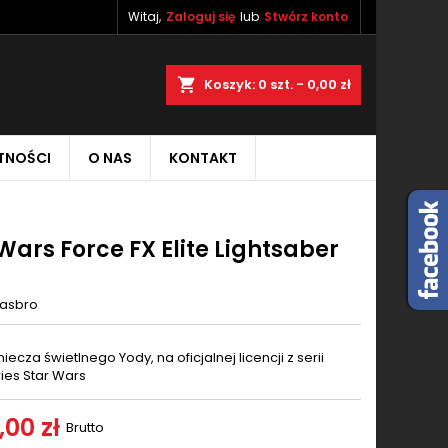
Witaj,
Zaloguj się
lub
Stwórz konto
×
×
×
aj
Koszyk
0
szt. -
0,00 zł
TNOŚCI
O NAS
KONTAKT
ę
ń
Wars Force FX Elite Lightsaber
a
asbro
iecza świetlnego Yody, na oficjalnej licencji z serii
ries Star Wars
,00 zł
Brutto