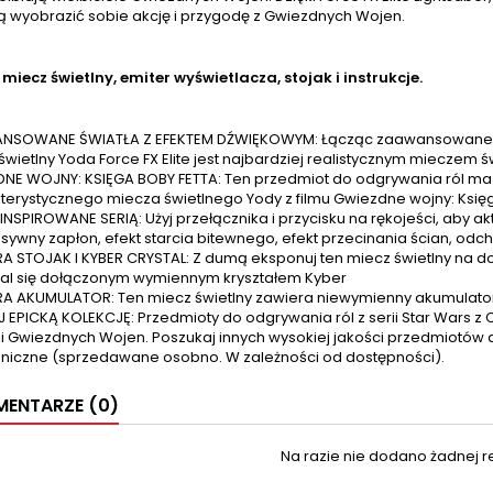
ą wyobrazić sobie akcję i przygodę z Gwiezdnych Wojen.
miecz świetlny, emiter wyświetlacza, stojak i instrukcje.
SOWANE ŚWIATŁA Z EFEKTEM DŹWIĘKOWYM: Łącząc zaawansowane dio
świetlny Yoda Force FX Elite jest najbardziej realistycznym mieczem św
NE WOJNY: KSIĘGA BOBY FETTA: Ten przedmiot do odgrywania ról ma p
terystycznego miecza świetlnego Yody z filmu Gwiezdne wojny: Księ
 INSPIROWANE SERIĄ: Użyj przełącznika i przycisku na rękojeści, aby
sywny zapłon, efekt starcia bitewnego, efekt przecinania ścian, odchy
A STOJAK I KYBER CRYSTAL: Z dumą eksponuj ten miecz świetlny na d
l się dołączonym wymiennym kryształem Kyber
A AKUMULATOR: Ten miecz świetlny zawiera niewymienny akumulato
 EPICKĄ KOLEKCJĘ: Przedmioty do odgrywania ról z serii Star Wars z 
ji Gwiezdnych Wojen. Poszukaj innych wysokiej jakości przedmiotów do
oniczne (sprzedawane osobno. W zależności od dostępności).
ENTARZE (0)
Na razie nie dodano żadnej re