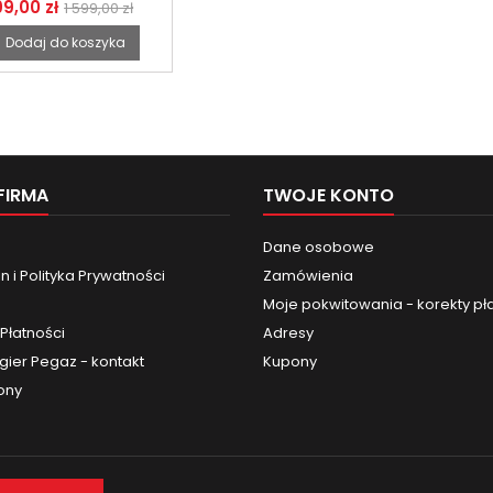
biego na oficjalnej
99,00 zł
1 599,00 zł
 z serii Black Series Star
Wars
Dodaj do koszyka
FIRMA
TWOJE KONTO
Dane osobowe
 i Polityka Prywatności
Zamówienia
Moje pokwitowania - korekty pł
Płatności
Adresy
gier Pegaz - kontakt
Kupony
ony