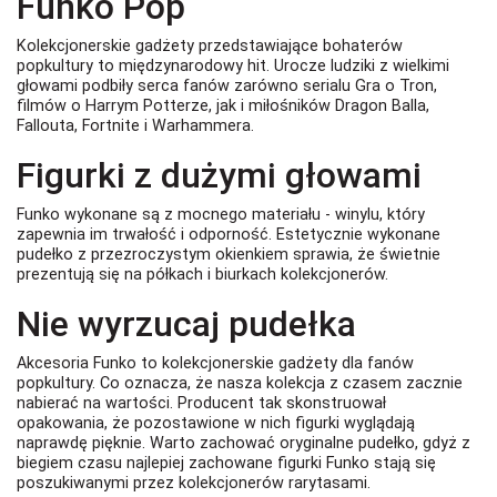
Funko Pop
Kolekcjonerskie gadżety przedstawiające bohaterów
popkultury to międzynarodowy hit. Urocze ludziki z wielkimi
głowami podbiły serca fanów zarówno serialu Gra o Tron,
filmów o Harrym Potterze, jak i miłośników Dragon Balla,
Fallouta, Fortnite i Warhammera.
Figurki z dużymi głowami
Funko wykonane są z mocnego materiału - winylu, który
zapewnia im trwałość i odporność. Estetycznie wykonane
pudełko z przezroczystym okienkiem sprawia, że świetnie
prezentują się na półkach i biurkach kolekcjonerów.
Nie wyrzucaj pudełka
Akcesoria Funko to kolekcjonerskie gadżety dla fanów
popkultury. Co oznacza, że nasza kolekcja z czasem zacznie
nabierać na wartości. Producent tak skonstruował
opakowania, że pozostawione w nich figurki wyglądają
naprawdę pięknie. Warto zachować oryginalne pudełko, gdyż z
biegiem czasu najlepiej zachowane figurki Funko stają się
poszukiwanymi przez kolekcjonerów rarytasami.