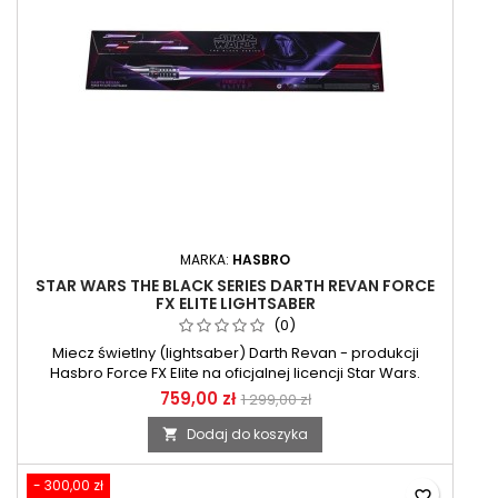
MARKA:
HASBRO
STAR WARS THE BLACK SERIES DARTH REVAN FORCE
FX ELITE LIGHTSABER
(0)
Miecz świetlny (lightsaber) Darth Revan - produkcji
Hasbro Force FX Elite na oficjalnej licencji Star Wars.
Replika 1:1 z ekskluzywnej i renomowanej Czarnej Serii
759,00 zł
1 299,00 zł
(Black Series).
Dodaj do koszyka

- 300,00 zł
favorite_border