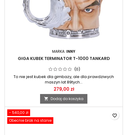
MARKA:
INNY
GIGA KUBEK TERMINATOR T-1000 TANKARD
(0)
To nie jest kubek dla gimbazy, ale dla prawdziwych
maszyn lat 89tych...
279,00 zł
Dodaj do koszyka

- 540,00 zł
favorite_border
Obecnie brak na stanie