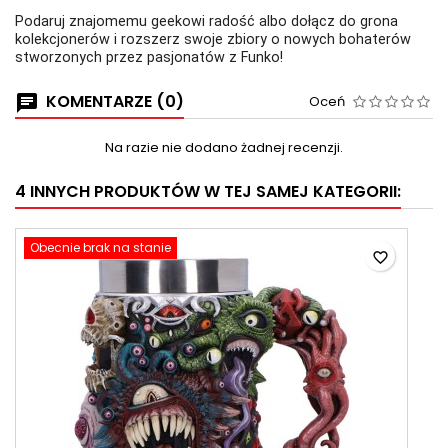
Podaruj znajomemu geekowi radość albo dołącz do grona
kolekcjonerów i rozszerz swoje zbiory o nowych bohaterów
stworzonych przez pasjonatów z Funko!
KOMENTARZE (0)
Oceń
Na razie nie dodano żadnej recenzji.
4 INNYCH PRODUKTÓW W TEJ SAMEJ KATEGORII:
Obecnie brak na stanie
favorite_border