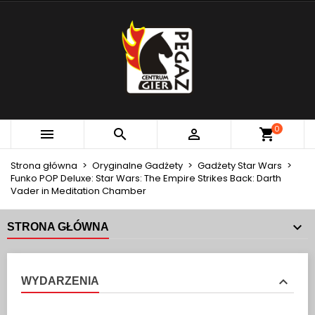
×
×
×
MOJE LISTY ŻYCZEŃ
UTWÓRZ LISTĘ ŻYCZEŃ
ZALOGUJ SIĘ
add_circle_outline
Utwórz nową listę
MUSISZ BYĆ ZALOGOWANY BY ZAPISAĆ PRODUKTY
NAZWA LISTY ŻYCZEŃ
NA SWOJEJ LIŚCIE ŻYCZEŃ.
Anuluj
Zaloguj się
0



Anuluj
Utwórz listę życzeń
Strona główna
Oryginalne Gadżety
Gadżety Star Wars
Funko POP Deluxe: Star Wars: The Empire Strikes Back: Darth
Vader in Meditation Chamber
STRONA GŁÓWNA
WYDARZENIA