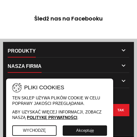
Śledź nas na Facebooku

PRODUKTY

NASZA FIRMA

TWOJE KONTO
PLIKI COOKIES
NEWSLETTER
TEN SKLEP UŻYWA PLIKÓW COOKIE W CELU
POPRAWY JAKOŚCI PRZEGLĄDANIA.
ABY UZYSKAĆ WIĘCEJ INFORMACJI, ZOBACZ
NASZĄ
POLITYKĘ PRYWATNOŚCI
.
FACEBOOK
INSTAGRAM
WYCHODZĘ
Akceptuję