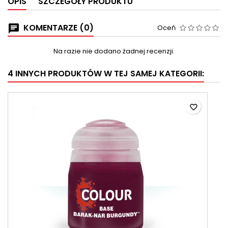
OPIS
SZCZEGÓŁY PRODUKTU
KOMENTARZE (0)
Oceń
Na razie nie dodano żadnej recenzji.
4 INNYCH PRODUKTÓW W TEJ SAMEJ KATEGORII:
favorite_border