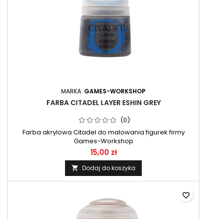
MARKA:
GAMES-WORKSHOP
FARBA CITADEL LAYER ESHIN GREY
(0)
Farba akrylowa Citadel do malowania figurek firmy
Games-Workshop
15,00 zł
Dodaj do koszyka

favorite_border