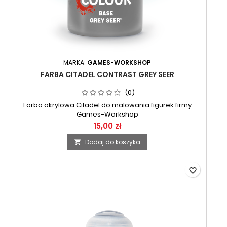
MARKA:
GAMES-WORKSHOP
FARBA CITADEL CONTRAST GREY SEER
(0)
Farba akrylowa Citadel do malowania figurek firmy
Games-Workshop
15,00 zł
Dodaj do koszyka

favorite_border