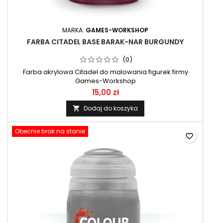
MARKA:
GAMES-WORKSHOP
FARBA CITADEL BASE BARAK-NAR BURGUNDY
(0)
Farba akrylowa Citadel do malowania figurek firmy
Games-Workshop
15,00 zł
Dodaj do koszyka

Obecnie brak na stanie
favorite_border