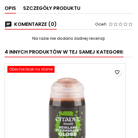
OPIS
SZCZEGÓŁY PRODUKTU
KOMENTARZE (0)
Oceń
Na razie nie dodano żadnej recenzji.
4 INNYCH PRODUKTÓW W TEJ SAMEJ KATEGORII:
Obecnie brak na stanie
favorite_border