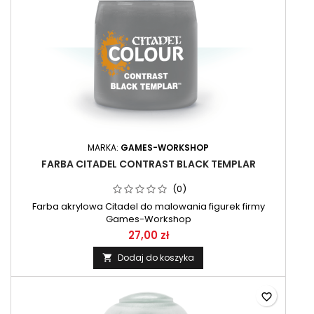
MARKA:
GAMES-WORKSHOP
FARBA CITADEL CONTRAST BLACK TEMPLAR
(0)
Farba akrylowa Citadel do malowania figurek firmy
Games-Workshop
27,00 zł
Dodaj do koszyka

favorite_border