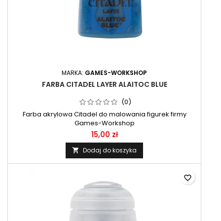
MARKA:
GAMES-WORKSHOP
FARBA CITADEL LAYER ALAITOC BLUE
(0)
Farba akrylowa Citadel do malowania figurek firmy
Games-Workshop
15,00 zł
Dodaj do koszyka

favorite_border