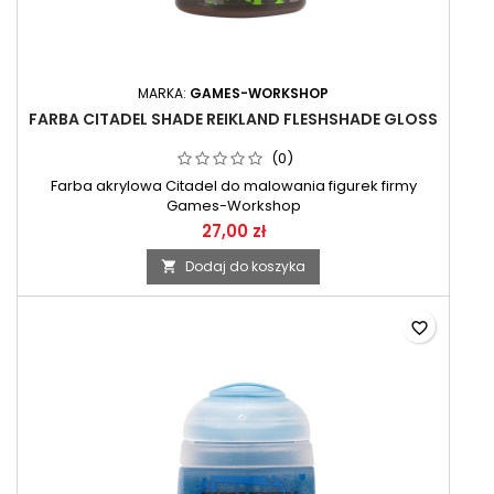
MARKA:
GAMES-WORKSHOP
FARBA CITADEL SHADE REIKLAND FLESHSHADE GLOSS
(0)
Farba akrylowa Citadel do malowania figurek firmy
Games-Workshop
27,00 zł
Dodaj do koszyka

favorite_border