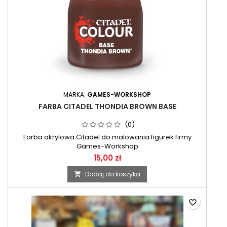
MARKA:
GAMES-WORKSHOP
FARBA CITADEL THONDIA BROWN BASE
(0)
Farba akrylowa Citadel do malowania figurek firmy
Games-Workshop
15,00 zł
Dodaj do koszyka

favorite_border