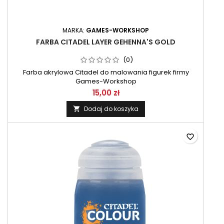
MARKA:
GAMES-WORKSHOP
FARBA CITADEL LAYER GEHENNA'S GOLD
(0)
Farba akrylowa Citadel do malowania figurek firmy
Games-Workshop
15,00 zł
Dodaj do koszyka

favorite_border