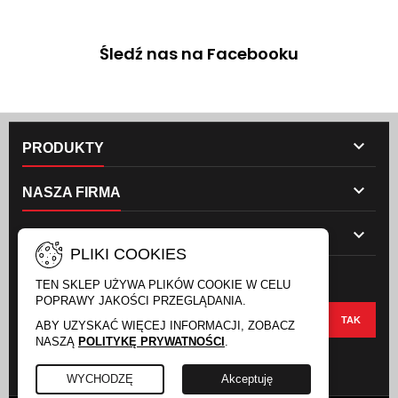
Śledź nas na Facebooku

PRODUKTY

NASZA FIRMA

TWOJE KONTO
PLIKI COOKIES
NEWSLETTER
TEN SKLEP UŻYWA PLIKÓW COOKIE W CELU
POPRAWY JAKOŚCI PRZEGLĄDANIA.
ABY UZYSKAĆ WIĘCEJ INFORMACJI, ZOBACZ
NASZĄ
POLITYKĘ PRYWATNOŚCI
.
FACEBOOK
INSTAGRAM
WYCHODZĘ
Akceptuję