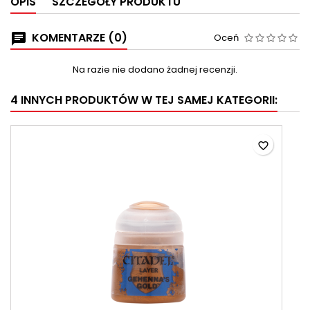
OPIS
SZCZEGÓŁY PRODUKTU
KOMENTARZE (0)
Oceń
Na razie nie dodano żadnej recenzji.
4 INNYCH PRODUKTÓW W TEJ SAMEJ KATEGORII:
favorite_border