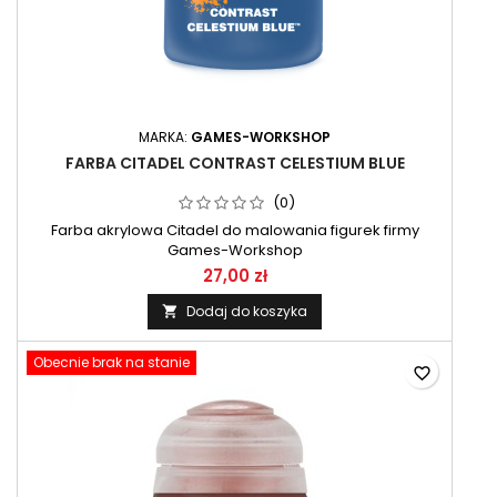
MARKA:
GAMES-WORKSHOP
FARBA CITADEL CONTRAST CELESTIUM BLUE
(0)
Farba akrylowa Citadel do malowania figurek firmy
Games-Workshop
27,00 zł
Dodaj do koszyka

Obecnie brak na stanie
favorite_border