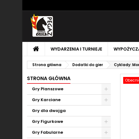
M
U
Z
add_circle_outline
Mu
Na
STRONA
WYDARZENIA I TURNIEJE
WYPOŻYCZA
GŁÓWNA
Strona główna
Dodatki do gier
Cyklady: M
STRONA GŁÓWNA
Obecnie
Gry Planszowe
Toggle
Gry Karciane
Toggle
Gry dla dwojga
Gry Figurkowe
Toggle
Gry Fabularne