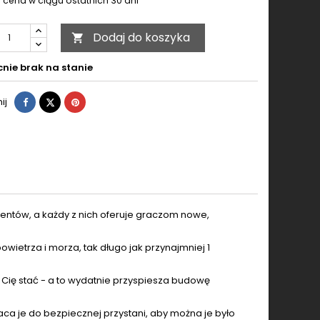
 cena w ciągu ostatnich 30 dni
Dodaj do koszyka

nie brak na stanie
Udostępnij
Tweetuj
Pinterest
ij
tów, a każdy z nich oferuje graczom nowe,
owietrza i morza, tak długo jak przynajmniej 1
lu Cię stać - a to wydatnie przyspiesza budowę
raca je do bezpiecznej przystani, aby można je było