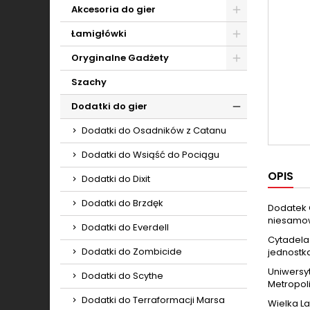
Toggle
Akcesoria do gier
Toggle
Łamigłówki
Toggle
Oryginalne Gadżety
Toggle
Szachy
Dodatki do gier
Toggle
Dodatki do Osadników z Catanu
Dodatki do Wsiąść do Pociągu
OPIS
Dodatki do Dixit
Dodatki do Brzdęk
Dodatek 
niesamow
Dodatki do Everdell
Cytadela 
Dodatki do Zombicide
jednostka
Uniwersyt
Dodatki do Scythe
Metropoli
Dodatki do Terraformacji Marsa
Wielka La