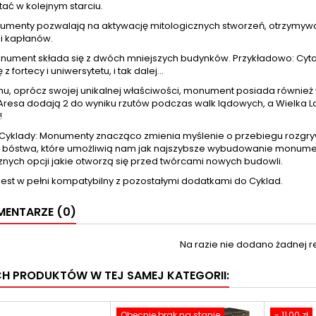
ać w kolejnym starciu.
umenty pozwalają na aktywację mitologicznych stworzeń, otrzymywa
 i kapłanów.
nument składa się z dwóch mniejszych budynków. Przykładowo: Cytad
 z fortecy i uniwersytetu, i tak dalej...
emu, oprócz swojej unikalnej właściwości, monument posiada również
 Aresa dodają 2 do wyniku rzutów podczas walk lądowych, a Wielka L
!
Cyklady: Monumenty znacząco zmienia myślenie o przebiegu rozgrywki
 bóstwa, które umożliwią nam jak najszybsze wybudowanie monument
znych opcji jakie otworzą się przed twórcami nowych budowli.
jest w pełni kompatybilny z pozostałymi dodatkami do Cyklad.
ENTARZE (0)
Na razie nie dodano żadnej re
CH PRODUKTÓW W TEJ SAMEJ KATEGORII:
Obecnie brak na stanie
- 11,00 zł