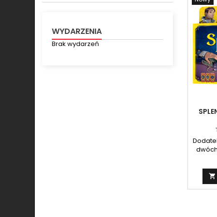
WYDARZENIA
Brak wydarzeń
SPLE
Dodatek
dwóch 
