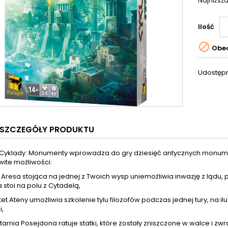
Najniższa
Ilość

Obec
Udostępn
SZCZEGÓŁY PRODUKTU
Cyklady: Monumenty wprowadza do gry dziesięć antycznych monumen
ite możliwości:
Aresa stojąca na jednej z Twoich wysp uniemożliwia inwazję z lądu, p
 stoi na polu z Cytadelą,
et Ateny umożliwia szkolenie tylu filozofów podczas jednej tury, na i
i,
tarnia Posejdona ratuje statki, które zostały zniszczone w walce i zw