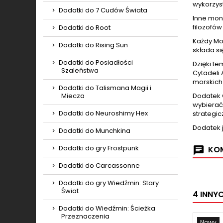
wykorzyst
Dodatki do 7 Cudów Świata
Inne mon
filozofów
Dodatki do Root
Każdy Mo
Dodatki do Rising Sun
składa się
Dodatki do Posiadłości
Dzięki t
Szaleństwa
Cytadeli
morskich
Dodatki do Talismana Magii i
Miecza
Dodatek 
wybierać
Dodatki do Neuroshimy Hex
strategic
Dodatek 
Dodatki do Munchkina
Dodatki do gry Frostpunk
KOM
Dodatki do Carcassonne
Dodatki do gry Wiedźmin: Stary
Świat
4 INNY
Dodatki do Wiedźmin: Ścieżka
Przeznaczenia
Nowy