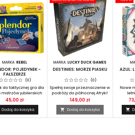
MARKA:
REBEL
MARKA:
LUCKY DUCK GAMES
MA
NDOR: POJEDYNEK -
DESTINIES: MORZE PIASKU
AZUL: 
FAŁSZERZE
(0)
(0)
 do taktycznej gra dla
Spełnij swoje przeznaczenie w
Nowe m
mistrzów jubilerskich
podróży do północnej Afryki!
let
45,00 zł
149,00 zł
73
Dodaj do koszyka
Dodaj do koszyka
D

