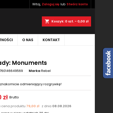
Witaj,
Zaloguj się
lub
Stwórz konto
×
×
×
aj
Koszyk
0
szt. -
0,00 zł
TNOŚCI
O NAS
KONTAKT
ę
ń
ady: Monuments
760146649569
Marka
Rebel
znakomicie odmieniający rozgrywkę!
 zł
Brutto
a cena produktu
79,00 zł
z dnia
08.08.2026