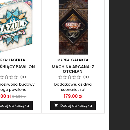
RKA:
LACERTA
MARKA:
GALAKTA
LŚNIĄCY PAWILON
MACHINA ARCANA: Z
OTCHŁANI
(0)
(0)
ożliwości budowy
Dodatkowe, aż dwa
niego pawilonu!
scenariusze!
,00 zł
179,00 zł
84,00 zł
odaj do koszyka
Dodaj do koszyka
