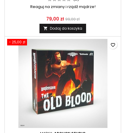
Reaguj na zmiany i rządź mądrze!
79,00 zł
99,00 zł
Dodaj do koszyka

- 25,00 zł
favorite_border