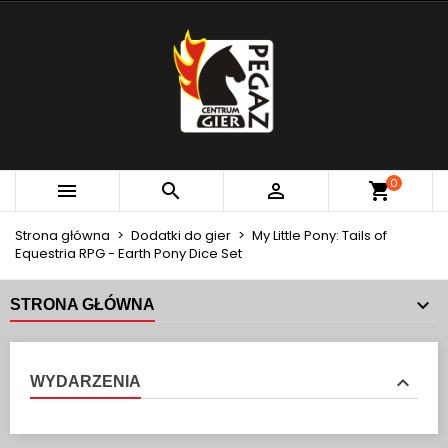
×
×
×
MOJE LISTY ŻYCZEŃ
UTWÓRZ LISTĘ ŻYCZEŃ
ZALOGUJ SIĘ
add_circle_outline
Utwórz nową listę
MUSISZ BYĆ ZALOGOWANY BY ZAPISAĆ PRODUKTY
NAZWA LISTY ŻYCZEŃ
NA SWOJEJ LIŚCIE ŻYCZEŃ.
Anuluj
Zaloguj się
0



Anuluj
Utwórz listę życzeń
Strona główna
Dodatki do gier
My Little Pony: Tails of
Equestria RPG - Earth Pony Dice Set
STRONA GŁÓWNA
WYDARZENIA