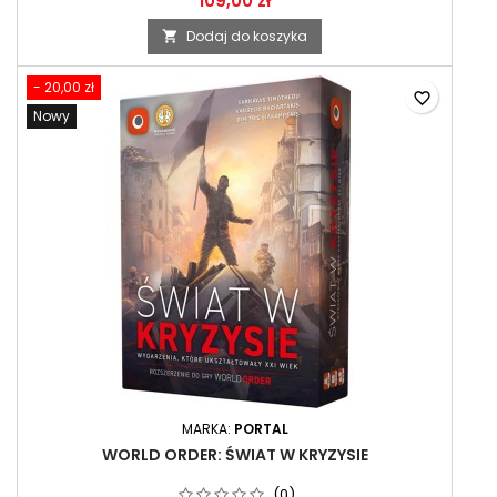
109,00 zł
Dodaj do koszyka

- 20,00 zł
favorite_border
Nowy
MARKA:
PORTAL
WORLD ORDER: ŚWIAT W KRYZYSIE
(0)