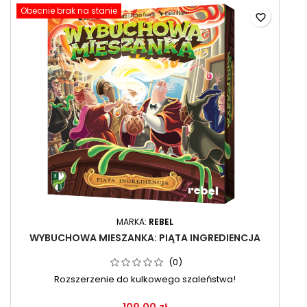
Obecnie brak na stanie
favorite_border
MARKA:
REBEL
WYBUCHOWA MIESZANKA: PIĄTA INGREDIENCJA
(0)
Rozszerzenie do kulkowego szaleństwa!