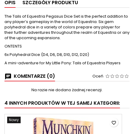
OPIS
SZCZEGÓŁY PRODUKTU
The Tails of Equestria Pegasus Dice Set is the perfect addition to
any player’s gameplay in the world of Equestria. Six gem
polyhedral dice in a variety of colors prepare any player for
their further adventures throughout the realm of Equestria or any
of the upcoming expansions.
ONTENTS
6x Polyhedral Dice (D4, D6, D8, D10, D12, D20)
A mini-adventure for My Little Pony: Tails of Equestria Players
KOMENTARZE (0)
Oceń
Na razie nie dodano żadnej recenzji.
4 INNYCH PRODUKTÓW W TEJ SAMEJ KATEGORII:
Nowy
favorite_border