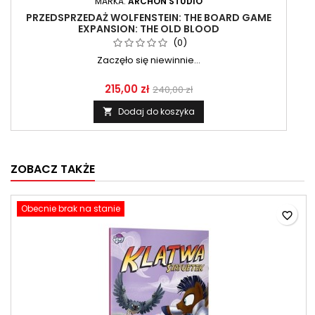
MARKA:
ARCHON STUDIO
PRZEDSPRZEDAŻ WOLFENSTEIN: THE BOARD GAME
EXPANSION: THE OLD BLOOD
(0)
Zaczęło się niewinnie...
215,00 zł
240,00 zł
Dodaj do koszyka

ZOBACZ TAKŻE
Obecnie brak na stanie
favorite_border