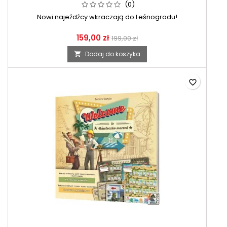
(0)
Nowi najeźdźcy wkraczają do Leśnogrodu!
159,00 zł
199,00 zł
Dodaj do koszyka

favorite_border