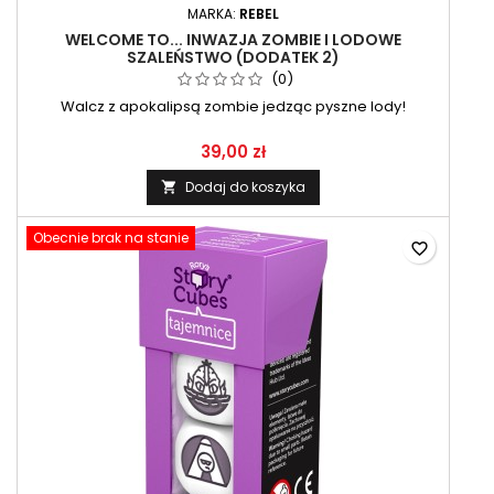
MARKA:
REBEL
WELCOME TO... INWAZJA ZOMBIE I LODOWE
SZALEŃSTWO (DODATEK 2)
(0)
Walcz z apokalipsą zombie jedząc pyszne lody!
39,00 zł
Dodaj do koszyka

Obecnie brak na stanie
favorite_border