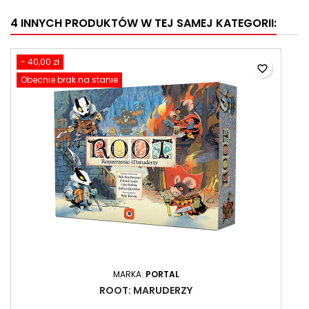
4 INNYCH PRODUKTÓW W TEJ SAMEJ KATEGORII:
- 40,00 zł
favorite_border
Obecnie brak na stanie
MARKA:
PORTAL
ROOT: MARUDERZY