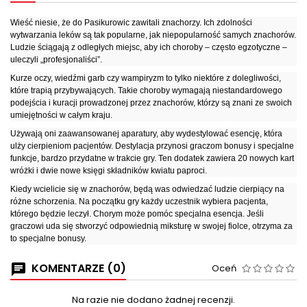
Wieść niesie, że do Pasikurowic zawitali znachorzy. Ich zdolności
wytwarzania leków są tak popularne, jak niepopularność samych znachorów.
Ludzie ściągają z odległych miejsc, aby ich choroby – często egzotyczne –
uleczyli „profesjonaliści”.
Kurze oczy, wiedźmi garb czy wampiryzm to tylko niektóre z dolegliwości,
które trapią przybywających. Takie choroby wymagają niestandardowego
podejścia i kuracji prowadzonej przez znachorów, którzy są znani ze swoich
umiejętności w całym kraju.
Używają oni zaawansowanej aparatury, aby wydestylować esencję, która
ulży cierpieniom pacjentów. Destylacja przynosi graczom bonusy i specjalne
funkcje, bardzo przydatne w trakcie gry. Ten dodatek zawiera 20 nowych kart
wróżki i dwie nowe księgi składników kwiatu paproci.
Kiedy wcielicie się w znachorów, będą was odwiedzać ludzie cierpiący na
różne schorzenia. Na początku gry każdy uczestnik wybiera pacjenta,
którego będzie leczył. Chorym może pomóc specjalna esencja. Jeśli
graczowi uda się stworzyć odpowiednią miksturę w swojej fiolce, otrzyma za
to specjalne bonusy.
KOMENTARZE (0)
Oceń
Na razie nie dodano żadnej recenzji.