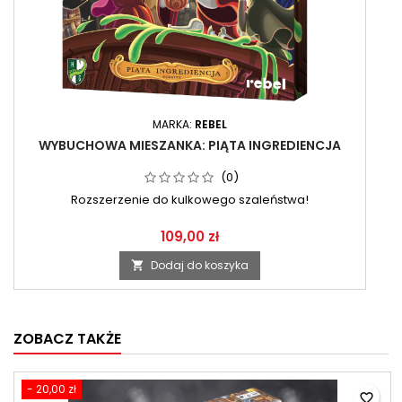
MARKA:
REBEL
WYBUCHOWA MIESZANKA: PIĄTA INGREDIENCJA
(0)
Rozszerzenie do kulkowego szaleństwa!
109,00 zł
Dodaj do koszyka

ZOBACZ TAKŻE
- 20,00 zł
favorite_border