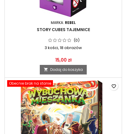
MARKA:
REBEL
STORY CUBES TAJEMNICE
(0)
3 kości, 18 obrazów
15,00 zł
Dodaj do koszyka

Obecnie brak na stanie
favorite_border