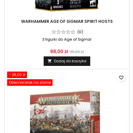
WARHAMMER AGE OF SIGMAR SPIRIT HOSTS
(0)
3 figurki do Age of Sigmar
98,00 zł
115,00 zł
Dodaj do koszyka

- 26,00 zł
favorite_border
Obecnie brak na stanie