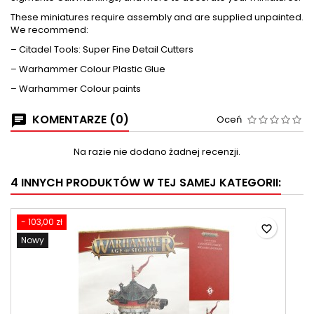
These miniatures require assembly and are supplied unpainted.
We recommend:
– Citadel Tools: Super Fine Detail Cutters
– Warhammer Colour Plastic Glue
– Warhammer Colour paints
KOMENTARZE (0)
Oceń
Na razie nie dodano żadnej recenzji.
4 INNYCH PRODUKTÓW W TEJ SAMEJ KATEGORII:
- 103,00 zł
favorite_border
Nowy