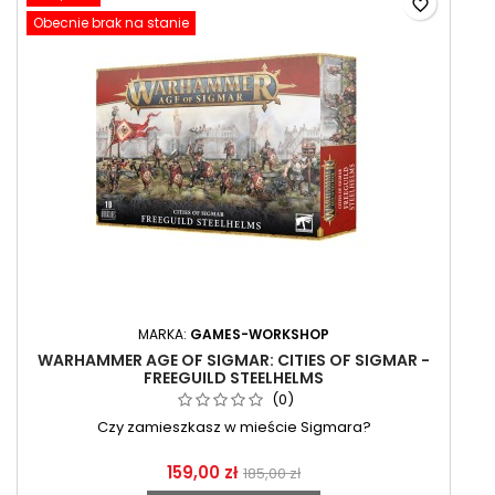
favorite_border
Obecnie brak na stanie
MARKA:
GAMES-WORKSHOP
WARHAMMER AGE OF SIGMAR: CITIES OF SIGMAR -
FREEGUILD STEELHELMS
(0)
Czy zamieszkasz w mieście Sigmara?
159,00 zł
185,00 zł