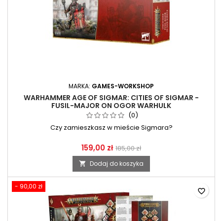
MARKA:
GAMES-WORKSHOP
WARHAMMER AGE OF SIGMAR: CITIES OF SIGMAR -
FUSIL-MAJOR ON OGOR WARHULK
(0)
Czy zamieszkasz w mieście Sigmara?
159,00 zł
185,00 zł
Dodaj do koszyka

- 90,00 zł
favorite_border