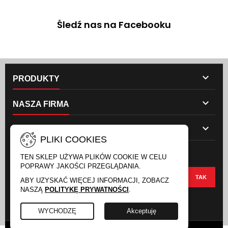
Śledź nas na Facebooku

PRODUKTY

NASZA FIRMA

TWOJE KONTO
PLIKI COOKIES
NEWSLETTER
TEN SKLEP UŻYWA PLIKÓW COOKIE W CELU
POPRAWY JAKOŚCI PRZEGLĄDANIA.
ABY UZYSKAĆ WIĘCEJ INFORMACJI, ZOBACZ
NASZĄ
POLITYKĘ PRYWATNOŚCI
.
FACEBOOK
INSTAGRAM
WYCHODZĘ
Akceptuję