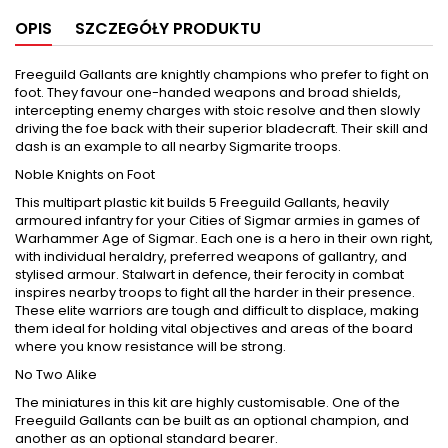
OPIS
SZCZEGÓŁY PRODUKTU
Freeguild Gallants are knightly champions who prefer to fight on
foot. They favour one-handed weapons and broad shields,
intercepting enemy charges with stoic resolve and then slowly
driving the foe back with their superior bladecraft. Their skill and
dash is an example to all nearby Sigmarite troops.
Noble Knights on Foot
This multipart plastic kit builds 5 Freeguild Gallants, heavily
armoured infantry for your Cities of Sigmar armies in games of
Warhammer Age of Sigmar. Each one is a hero in their own right,
with individual heraldry, preferred weapons of gallantry, and
stylised armour. Stalwart in defence, their ferocity in combat
inspires nearby troops to fight all the harder in their presence.
These elite warriors are tough and difficult to displace, making
them ideal for holding vital objectives and areas of the board
where you know resistance will be strong.
No Two Alike
The miniatures in this kit are highly customisable. One of the
Freeguild Gallants can be built as an optional champion, and
another as an optional standard bearer.