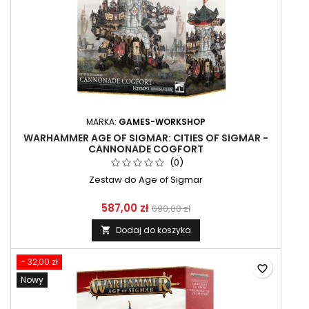
MARKA:
GAMES-WORKSHOP
WARHAMMER AGE OF SIGMAR: CITIES OF SIGMAR -
CANNONADE COGFORT
(0)
Zestaw do Age of Sigmar
587,00 zł
690,00 zł
Dodaj do koszyka

- 32,00 zł
favorite_border
Nowy