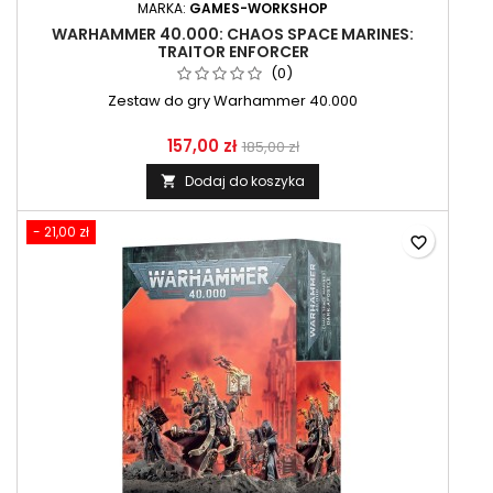
MARKA:
GAMES-WORKSHOP
WARHAMMER 40.000: CHAOS SPACE MARINES:
TRAITOR ENFORCER
(0)
Zestaw do gry Warhammer 40.000
157,00 zł
185,00 zł
Dodaj do koszyka

- 21,00 zł
favorite_border