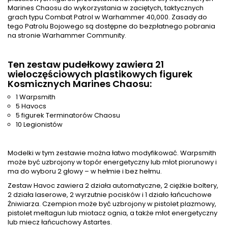
Marines Chaosu do wykorzystania w zaciętych, taktycznych
grach typu Combat Patrol w Warhammer 40,000. Zasady do
tego Patrolu Bojowego są dostępne do bezpłatnego pobrania
na stronie Warhammer Community.
Ten zestaw pudełkowy zawiera 21
wieloczęściowych plastikowych figurek
Kosmicznych Marines Chaosu:
1 Warpsmith
5 Havocs
5 figurek Terminatorów Chaosu
10 Legionistów
Modelki w tym zestawie można łatwo modyfikować. Warpsmith
może być uzbrojony w topór energetyczny lub młot piorunowy i
ma do wyboru 2 głowy – w hełmie i bez hełmu.
Zestaw Havoc zawiera 2 działa automatyczne, 2 ciężkie boltery,
2 działa laserowe, 2 wyrzutnie pocisków i 1 działo łańcuchowe
Żniwiarza. Czempion może być uzbrojony w pistolet plazmowy,
pistolet meltagun lub miotacz ognia, a także młot energetyczny
lub miecz łańcuchowy Astartes.