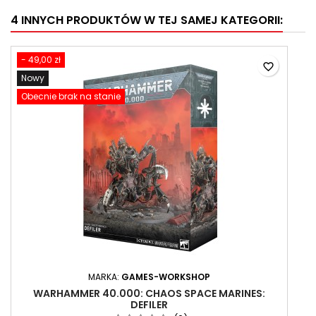
4 INNYCH PRODUKTÓW W TEJ SAMEJ KATEGORII:
- 49,00 zł
favorite_border
Nowy
Obecnie brak na stanie
MARKA:
GAMES-WORKSHOP
WARHAMMER 40.000: CHAOS SPACE MARINES:
DEFILER