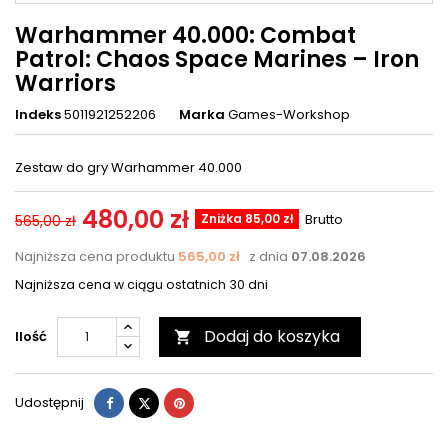
Warhammer 40.000: Combat
Patrol: Chaos Space Marines – Iron
Warriors
Indeks
5011921252206
Marka
Games-Workshop
Zestaw do gry Warhammer 40.000
480,00 zł
Zniżka 85,00 zł
Brutto
565,00 zł
Najniższa cena produktu
565,00 zł
z dnia
07.08.2026
Najniższa cena w ciągu ostatnich 30 dni
Dodaj do koszyka
Ilość

Udostępnij
Tweetuj
Pinterest
Udostępnij