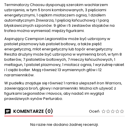
Terminatorzy Chaosu dysponują szerokim wachlarzem
uzbrojenia, w tym 5 broni kombinowanych, 3 pięściami
energetycznymi, 1 ciężkim miotaczem ognia, 1 działem
automatycznym Żniwiarza, 1 pięścią łańcuchową i 1 parą
błyskawicznych szponów. 9 głów i 5 zestawów stojaków na
trofea można wymieniać między figurkami.
Aspirujący Czempion Legionistów może być uzbrojony w
pistolet plazmowy lub pistolet boltowy, a także pięść
energetyczną, młot energetyczny lub topór energetyczny.
Reszta drużyny może być uzbrojona w wymienną broń, w tym 8
bolterów, 7 pistoletów boltowych, 7 mieczy łańcuchowych, 1
meltagun, 1 pistolet plazmowy, 1 miotacz ognia, 1 wyrzutnię rakiet
i 1 ciężki bolter. Mają również 13 wymiennych głów i 12
naramienników.
W pudełku znajduje się również 1 ramka ulepszeń Iron Warriors,
zawierająca broń, głowy i naramienniki. Można ich używać z
figurkami Legionistów i Havocs, aby nadać im wygląd
prawdziwych synów Perturabo.
KOMENTARZE (0)
Oceń
Na razie nie dodano żadnej recenzji.