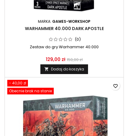
MARKA:
GAMES-WORKSHOP
WARHAMMER 40.000 DARK APOSTLE
(0)
Zestaw do gry Warhammer 40.000
129,00 zł
150,00 zł
Dodaj do koszyka

- 40,00 zł
favorite_border
Obecnie brak na stanie