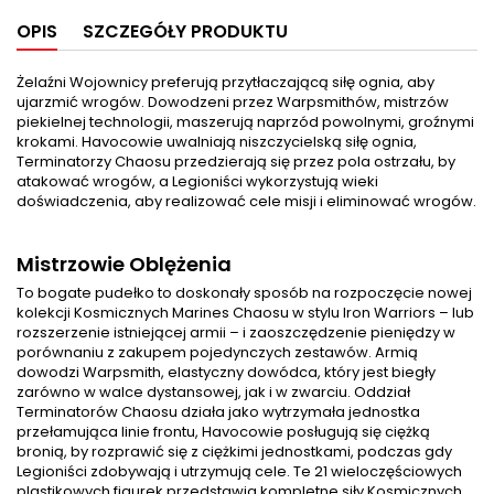
OPIS
SZCZEGÓŁY PRODUKTU
Żelaźni Wojownicy preferują przytłaczającą siłę ognia, aby
ujarzmić wrogów. Dowodzeni przez Warpsmithów, mistrzów
piekielnej technologii, maszerują naprzód powolnymi, groźnymi
krokami. Havocowie uwalniają niszczycielską siłę ognia,
Terminatorzy Chaosu przedzierają się przez pola ostrzału, by
atakować wrogów, a Legioniści wykorzystują wieki
doświadczenia, aby realizować cele misji i eliminować wrogów.
Mistrzowie Oblężenia
To bogate pudełko to doskonały sposób na rozpoczęcie nowej
kolekcji Kosmicznych Marines Chaosu w stylu Iron Warriors – lub
rozszerzenie istniejącej armii – i zaoszczędzenie pieniędzy w
porównaniu z zakupem pojedynczych zestawów. Armią
dowodzi Warpsmith, elastyczny dowódca, który jest biegły
zarówno w walce dystansowej, jak i w zwarciu. Oddział
Terminatorów Chaosu działa jako wytrzymała jednostka
przełamująca linie frontu, Havocowie posługują się ciężką
bronią, by rozprawić się z ciężkimi jednostkami, podczas gdy
Legioniści zdobywają i utrzymują cele. Te 21 wieloczęściowych
plastikowych figurek przedstawia kompletne siły Kosmicznych