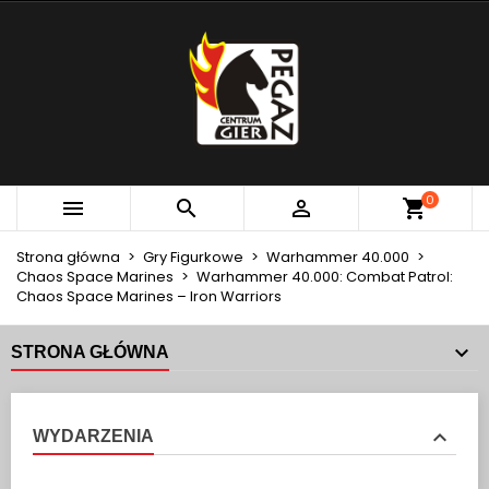
×
×
×
MOJE LISTY ŻYCZEŃ
UTWÓRZ LISTĘ ŻYCZEŃ
ZALOGUJ SIĘ
add_circle_outline
Utwórz nową listę
MUSISZ BYĆ ZALOGOWANY BY ZAPISAĆ PRODUKTY
NAZWA LISTY ŻYCZEŃ
NA SWOJEJ LIŚCIE ŻYCZEŃ.
Anuluj
Zaloguj się
0



Anuluj
Utwórz listę życzeń
Strona główna
Gry Figurkowe
Warhammer 40.000
Chaos Space Marines
Warhammer 40.000: Combat Patrol:
Chaos Space Marines – Iron Warriors
STRONA GŁÓWNA
WYDARZENIA