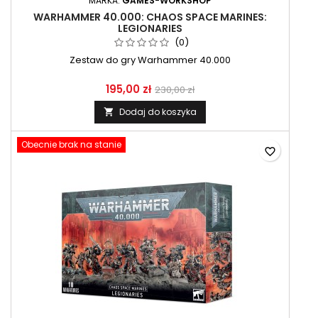
MARKA:
GAMES-WORKSHOP
WARHAMMER 40.000: CHAOS SPACE MARINES:
LEGIONARIES
(0)
Zestaw do gry Warhammer 40.000
195,00 zł
230,00 zł
Dodaj do koszyka

Obecnie brak na stanie
favorite_border