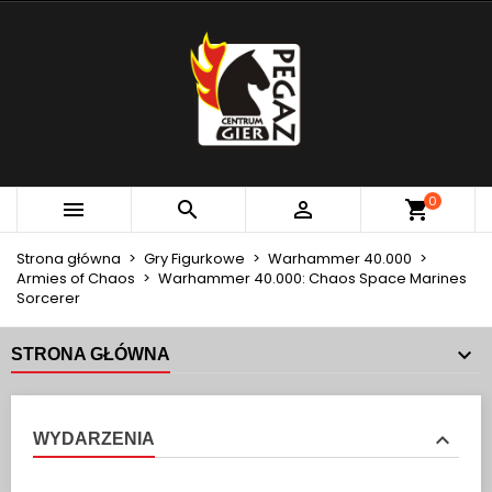
×
×
×
MOJE LISTY ŻYCZEŃ
UTWÓRZ LISTĘ ŻYCZEŃ
ZALOGUJ SIĘ
add_circle_outline
Utwórz nową listę
MUSISZ BYĆ ZALOGOWANY BY ZAPISAĆ PRODUKTY
NAZWA LISTY ŻYCZEŃ
NA SWOJEJ LIŚCIE ŻYCZEŃ.
Anuluj
Zaloguj się
0



Anuluj
Utwórz listę życzeń
Strona główna
Gry Figurkowe
Warhammer 40.000
Armies of Chaos
Warhammer 40.000: Chaos Space Marines
Sorcerer
STRONA GŁÓWNA
WYDARZENIA