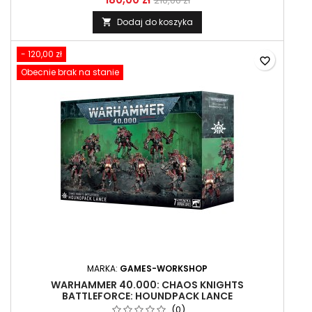
210,00 zł
Dodaj do koszyka

- 120,00 zł
favorite_border
Obecnie brak na stanie
MARKA:
GAMES-WORKSHOP
WARHAMMER 40.000: CHAOS KNIGHTS
BATTLEFORCE: HOUNDPACK LANCE
(0)