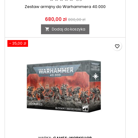
Zestaw armijny do Warhammera 40.000
680,00 zł
800,00 zł
Dodaj do koszyka

- 35,00 zł
favorite_border