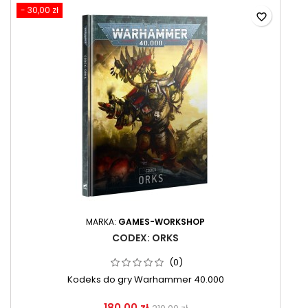
- 30,00 zł
favorite_border
MARKA:
GAMES-WORKSHOP
CODEX: ORKS
(0)
Kodeks do gry Warhammer 40.000
180,00 zł