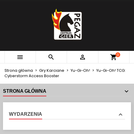
×
×
×
MOJE LISTY ŻYCZEŃ
UTWÓRZ LISTĘ ŻYCZEŃ
ZALOGUJ SIĘ
add_circle_outline
Utwórz nową listę
MUSISZ BYĆ ZALOGOWANY BY ZAPISAĆ PRODUKTY
NAZWA LISTY ŻYCZEŃ
NA SWOJEJ LIŚCIE ŻYCZEŃ.
Anuluj
Zaloguj się
0



Anuluj
Utwórz listę życzeń
Strona główna
Gry Karciane
Yu-Gi-Oh!
Yu-Gi-Oh! TCG:
Cyberstorm Access Booster
STRONA GŁÓWNA
WYDARZENIA