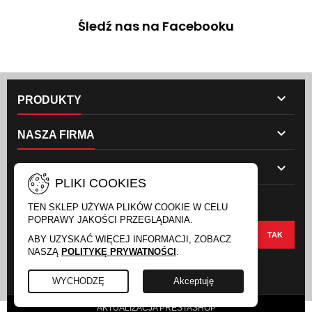
Śledź nas na Facebooku

PRODUKTY

NASZA FIRMA

TWOJE KONTO
PLIKI COOKIES
NEWSLETTER
TEN SKLEP UŻYWA PLIKÓW COOKIE W CELU
POPRAWY JAKOŚCI PRZEGLĄDANIA.
ABY UZYSKAĆ WIĘCEJ INFORMACJI, ZOBACZ
NASZĄ
POLITYKĘ PRYWATNOŚCI
.
FACEBOOK
INSTAGRAM
WYCHODZĘ
Akceptuję
AKTUALIZACJA PRESTASHOP