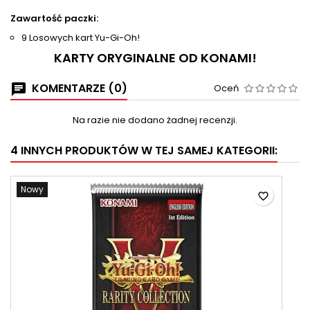
Zawartość paczki:
9 Losowych kart Yu-Gi-Oh!
KARTY ORYGINALNE OD KONAMI!
KOMENTARZE (0)
Oceń
Na razie nie dodano żadnej recenzji.
4 INNYCH PRODUKTÓW W TEJ SAMEJ KATEGORII:
Nowy
favorite_border