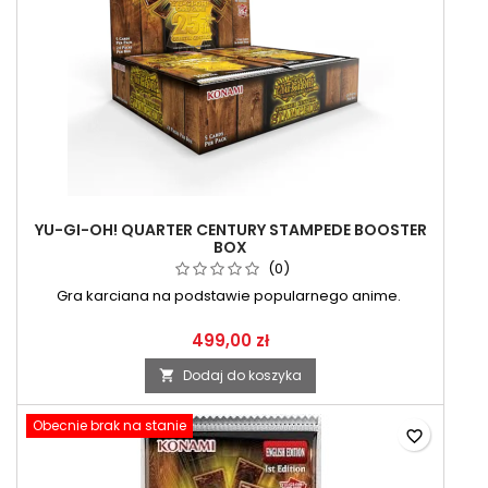
YU-GI-OH! QUARTER CENTURY STAMPEDE BOOSTER
BOX
(0)
Gra karciana na podstawie popularnego anime.
499,00 zł
Dodaj do koszyka

Obecnie brak na stanie
favorite_border