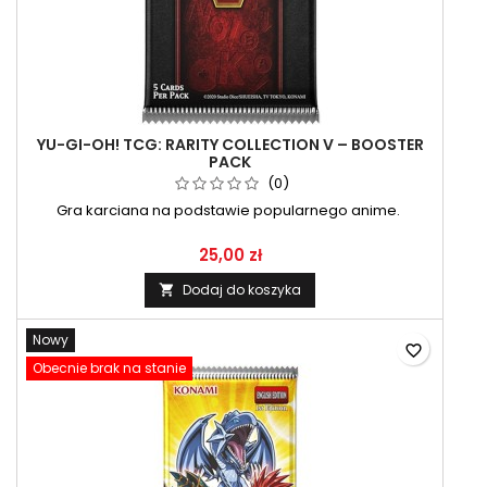
YU-GI-OH! TCG: RARITY COLLECTION V – BOOSTER
PACK
(0)
Gra karciana na podstawie popularnego anime.
25,00 zł
Dodaj do koszyka

Nowy
favorite_border
Obecnie brak na stanie