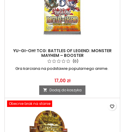
YU-GI-OH! TCG: BATTLES OF LEGEND: MONSTER
MAYHEM – BOOSTER
(0)
Gra karciana na podstawie popularnego anime.
17,00 zł
Dodaj do koszyka

Obecnie brak na stanie
favorite_border