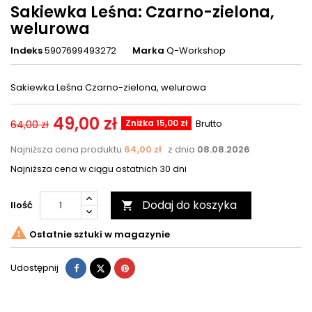
Sakiewka Leśna: Czarno-zielona,
welurowa
Indeks
5907699493272
Marka
Q-Workshop
Sakiewka Leśna Czarno-zielona, welurowa
49,00 zł
Zniżka 15,00 zł
Brutto
64,00 zł
Najniższa cena produktu
64,00 zł
z dnia
08.08.2026
Najniższa cena w ciągu ostatnich 30 dni
Dodaj do koszyka
Ilość


Ostatnie sztuki w magazynie
Udostępnij
Tweetuj
Pinterest
Udostępnij