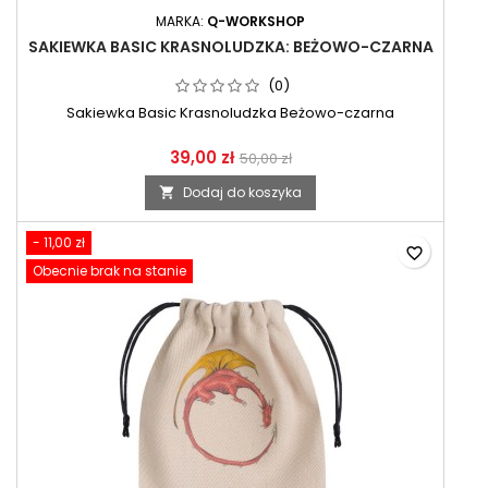
MARKA:
Q-WORKSHOP
SAKIEWKA BASIC KRASNOLUDZKA: BEŻOWO-CZARNA
(0)
Sakiewka Basic Krasnoludzka Beżowo-czarna
39,00 zł
50,00 zł
Dodaj do koszyka

- 11,00 zł
favorite_border
Obecnie brak na stanie