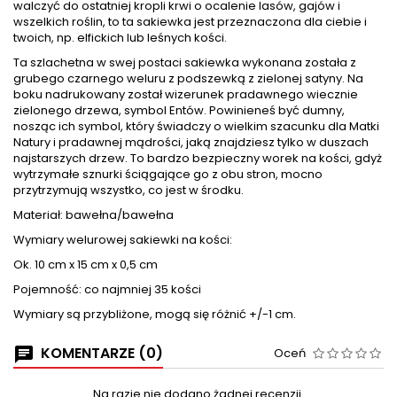
walczyć do ostatniej kropli krwi o ocalenie lasów, gajów i
wszelkich roślin, to ta sakiewka jest przeznaczona dla ciebie i
twoich, np. elfickich lub leśnych kości.
Ta szlachetna w swej postaci sakiewka wykonana została z
grubego czarnego weluru z podszewką z zielonej satyny. Na
boku nadrukowany został wizerunek pradawnego wiecznie
zielonego drzewa, symbol Entów. Powinieneś być dumny,
nosząc ich symbol, który świadczy o wielkim szacunku dla Matki
Natury i pradawnej mądrości, jaką znajdziesz tylko w duszach
najstarszych drzew. To bardzo bezpieczny worek na kości, gdyż
wytrzymałe sznurki ściągające go z obu stron, mocno
przytrzymują wszystko, co jest w środku.
Materiał: bawełna/bawełna
Wymiary welurowej sakiewki na kości:
Ok. 10 cm x 15 cm x 0,5 cm
Pojemność: co najmniej 35 kości
Wymiary są przybliżone, mogą się różnić +/-1 cm.
KOMENTARZE (0)
Oceń
Na razie nie dodano żadnej recenzji.