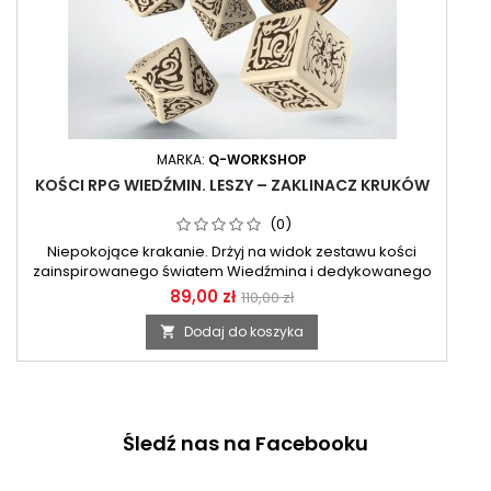
MARKA:
Q-WORKSHOP
KOŚCI RPG WIEDŹMIN. LESZY – ZAKLINACZ KRUKÓW
(0)
Niepokojące krakanie. Drżyj na widok zestawu kości
zainspirowanego światem Wiedźmina i dedykowanego
leszemu — potworowi mającemu na swych usługach
89,00 zł
110,00 zł
stada kruków.
Dodaj do koszyka

Śledź nas na Facebooku