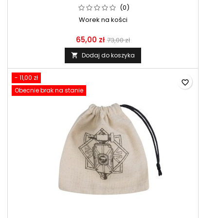
(0)
Worek na kości
65,00 zł
73,00 zł
Dodaj do koszyka

- 11,00 zł
favorite_border
Obecnie brak na stanie