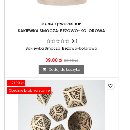
MARKA:
Q-WORKSHOP
SAKIEWKA SMOCZA: BEŻOWO-KOLOROWA
(0)
Sakiewka Smocza: Beżowo-kolorowa
39,00 zł
50,00 zł
Dodaj do koszyka

- 21,00 zł
favorite_border
Obecnie brak na stanie