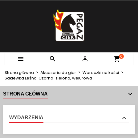
×
×
×
MOJE LISTY ŻYCZEŃ
UTWÓRZ LISTĘ ŻYCZEŃ
ZALOGUJ SIĘ
add_circle_outline
Utwórz nową listę
MUSISZ BYĆ ZALOGOWANY BY ZAPISAĆ PRODUKTY
NAZWA LISTY ŻYCZEŃ
NA SWOJEJ LIŚCIE ŻYCZEŃ.
Anuluj
Zaloguj się
0



Anuluj
Utwórz listę życzeń
Strona główna
Akcesoria do gier
Woreczki na kości
Sakiewka Leśna: Czarno-zielona, welurowa
STRONA GŁÓWNA
WYDARZENIA