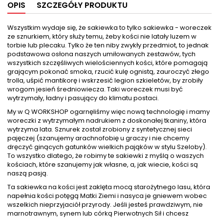
OPIS
SZCZEGÓŁY PRODUKTU
Wszystkim wydaje się, że sakiewka to tylko sakiewka - woreczek
ze sznurkiem, który służy temu, żeby kości nie latały luzem w
torbie lub plecaku. Tylko że ten niby zwykły przedmiot, to jednak
podstawowa osłona naszych umiłowanych zestawów, tych
wszystkich szczęśliwych wielościennych kości, które pomagają
grającym pokonać smoka, rzucić kulę ognistą, zauroczyć złego
trolla, uśpić mantikorę i wskrzesić legion szkieletów, by zrobiły
wrogom jesień średniowiecza. Taki woreczek musi być
wytrzymały, ładny i pasujący do klimatu postaci.
My w Q WORKSHOP ogarnęliśmy więc nową technologię i mamy
woreczki z wytrzymałym nadrukiem z doskonałej tkaniny, która
wytrzyma lata. Sznurek został zrobiony z syntetycznej sieci
pajęczej (szanujemy arachnofobię u graczy i nie chcemy
dręczyć ginących gatunków wielkich pająków w stylu Szeloby).
To wszystko dlatego, że robimy te sakiewki z myślą o waszych
kościach, które szanujemy jak własne, a, jak wiecie, kości są
naszą pasją.
Ta sakiewka na kości jest zaklęta mocą starożytnego lasu, która
napełnia kości potęgą Matki Ziemi i nasyca je gniewem wobec
wszelkich nieprzyjaciół przyrody. Jeśli jesteś prawdziwym, nie
marnotrawnym, synem lub córką Pierwotnych Sił i chcesz