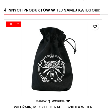
4 INNYCH PRODUKTÓW W TEJ SAMEJ KATEGORII:
- 8,00 zł
favorite_border
MARKA:
Q-WORKSHOP
WIEDŹMIN, MIESZEK. GERALT - SZKOŁA WILKA