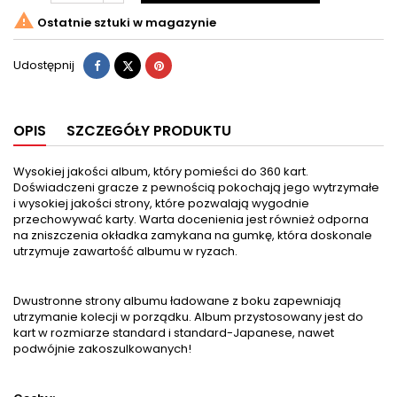

Ostatnie sztuki w magazynie
Udostępnij
Tweetuj
Pinterest
Udostępnij
OPIS
SZCZEGÓŁY PRODUKTU
Wysokiej jakości album, który pomieści do 360 kart.
Doświadczeni gracze z pewnością pokochają jego wytrzymałe
i wysokiej jakości strony, które pozwalają wygodnie
przechowywać karty. Warta docenienia jest również odporna
na zniszczenia okładka zamykana na gumkę, która doskonale
utrzymuje zawartość albumu w ryzach.
Dwustronne strony albumu ładowane z boku zapewniają
utrzymanie kolecji w porządku. Album przystosowany jest do
kart w rozmiarze standard i standard-Japanese, nawet
podwójnie zakoszulkowanych!