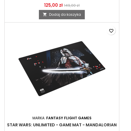
125,00 zł
149,00 zł
Dodaj do koszyka

favorite_border
MARKA:
FANTASY FLIGHT GAMES
STAR WARS: UNLIMITED - GAME MAT - MANDALORIAN