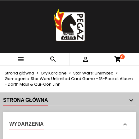
×
×
×
MOJE LISTY ŻYCZEŃ
UTWÓRZ LISTĘ ŻYCZEŃ
ZALOGUJ SIĘ
add_circle_outline
Utwórz nową listę
MUSISZ BYĆ ZALOGOWANY BY ZAPISAĆ PRODUKTY
NAZWA LISTY ŻYCZEŃ
NA SWOJEJ LIŚCIE ŻYCZEŃ.
Anuluj
Zaloguj się
0



Anuluj
Utwórz listę życzeń
Strona główna
Gry Karciane
Star Wars: Unlimited
Gamegenic: Star Wars Unlimited Card Game - 18-Pocket Album
- Darth Maul & Qui-Gon Jinn
STRONA GŁÓWNA
WYDARZENIA