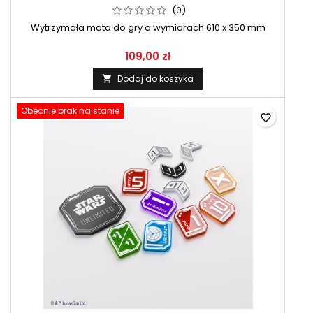
(0)
Wytrzymała mata do gry o wymiarach 610 x 350 mm
109,00 zł
Dodaj do koszyka

Obecnie brak na stanie
favorite_border