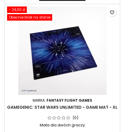
- 24,00 zł
favorite_border
Obecnie brak na stanie
MARKA:
FANTASY FLIGHT GAMES
GAMEGENIC: STAR WARS UNLIMITED - GAME MAT - XL
(0)
Mata dla dwóch graczy