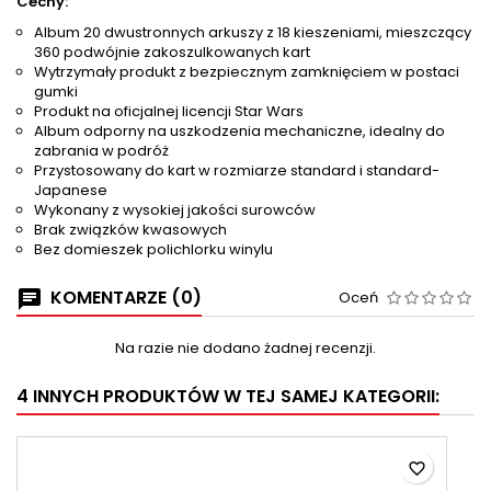
Cechy:
Album 20 dwustronnych arkuszy z 18 kieszeniami, mieszczący
360 podwójnie zakoszulkowanych kart
Wytrzymały produkt z bezpiecznym zamknięciem w postaci
gumki
Produkt na oficjalnej licencji Star Wars
Album odporny na uszkodzenia mechaniczne, idealny do
zabrania w podróż
Przystosowany do kart w rozmiarze standard i standard-
Japanese
Wykonany z wysokiej jakości surowców
Brak związków kwasowych
Bez domieszek polichlorku winylu
KOMENTARZE (0)
Oceń
Na razie nie dodano żadnej recenzji.
4 INNYCH PRODUKTÓW W TEJ SAMEJ KATEGORII:
favorite_border